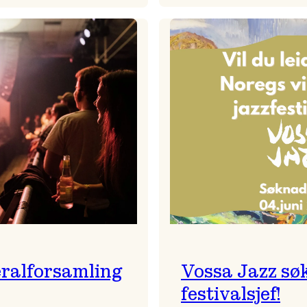
Badnajaz
Festivalkunstnar
er
2026
tilbake!
–
Ingunn van Etten
ralforsamling
Vossa Jazz sø
festivalsjef!