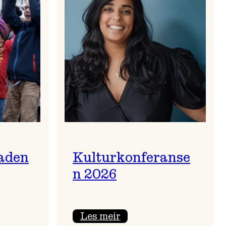
aden
Kulturkonferanse
n 2026
:
Les meir