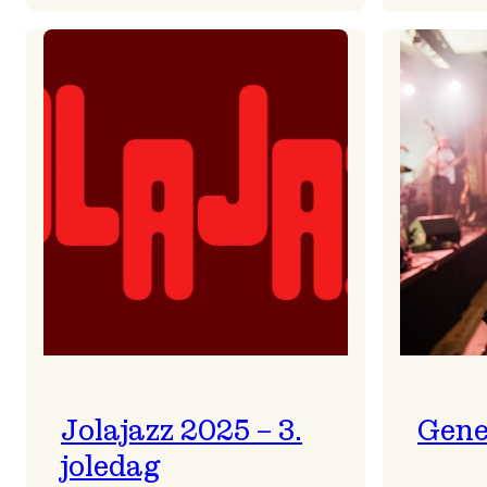
Helsing
frå
Frøydis
Jolajazz 2025 – 3.
Gene
joledag