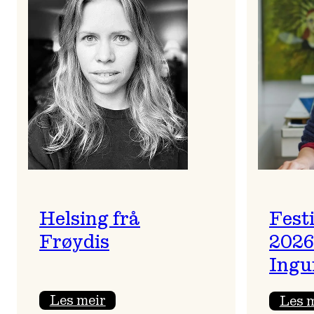
Helsing frå
Fest
Frøydis
2026
Ingu
:
Les meir
Les 