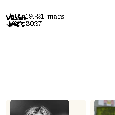
Skip
to
19.-21. mars
content
2027