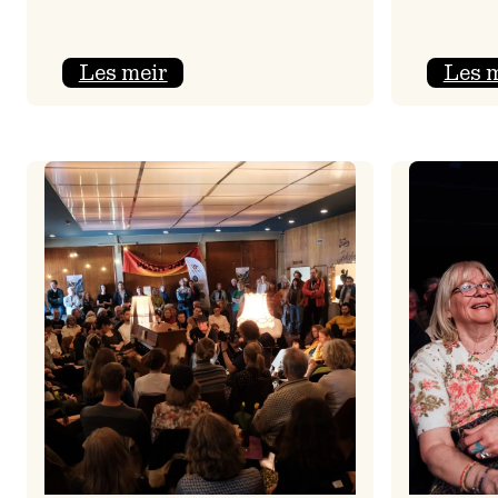
:
Les meir
Les 
Jolajazz
2025
–
3.
joledag