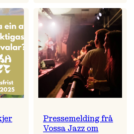
zparaden
Kulturkonferansen
2026
kjer
Pressemelding frå
Vossa Jazz om