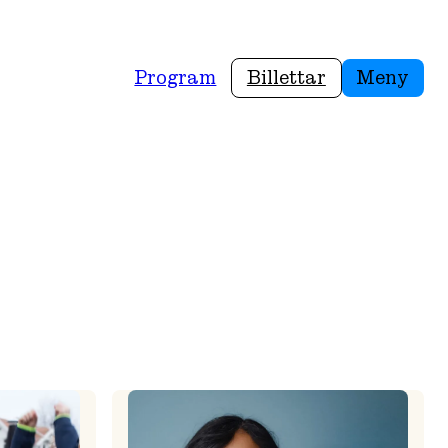
Program
Billettar
Meny