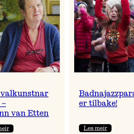
ivalkunstnar
Badnajazzpar
 –
er tilbake!
nn van Etten
:
:
Les meir
meir