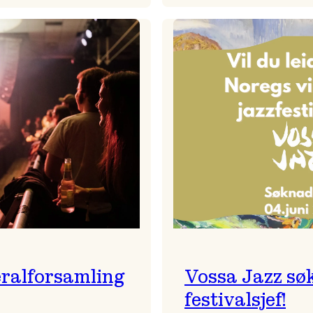
Badnajaz
Festivalkunstnar
er
2026
tilbake!
–
Ingunn van Etten
ralforsamling
Vossa Jazz sø
festivalsjef!