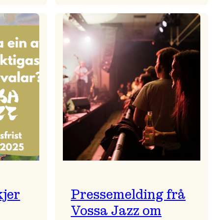
zparaden
Kulturkonferansen
2026
kjer
Pressemelding frå
Vossa Jazz om