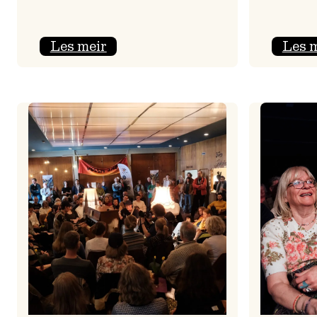
:
Les meir
Les 
Jolajazz
2025
–
3.
joledag