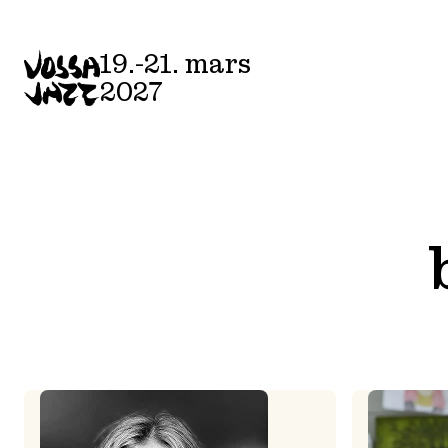
Skip
to
19.-21. mars
content
2027