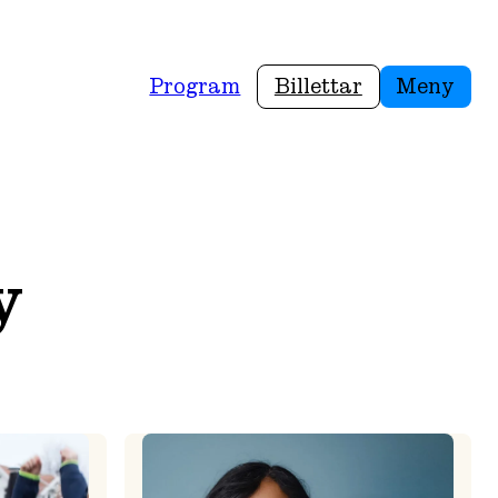
Program
Billettar
Meny
y