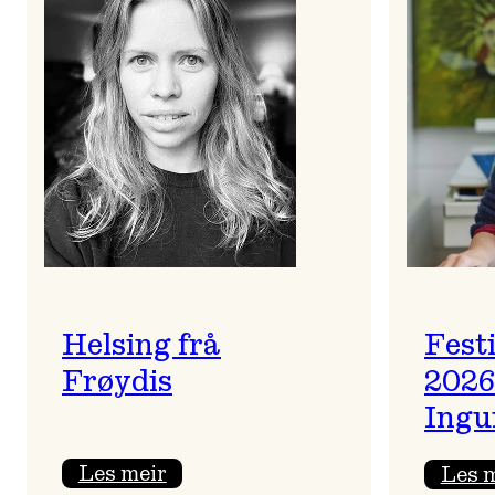
Helsing frå
Fest
Frøydis
2026
Ingu
:
Les meir
Les 