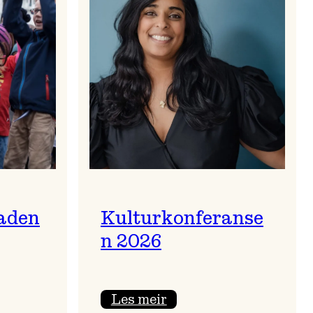
aden
Kulturkonferanse
n 2026
:
Les meir