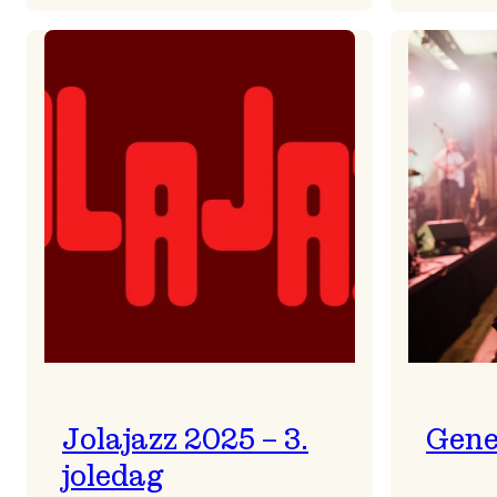
Helsing
frå
Frøydis
Jolajazz 2025 – 3.
Gene
joledag