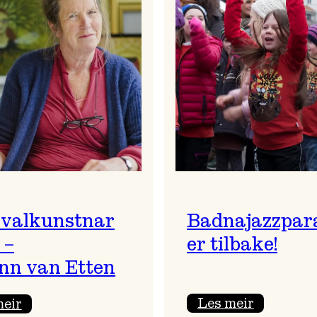
ivalkunstnar
Badnajazzpar
 –
er tilbake!
nn van Etten
:
:
Les meir
meir