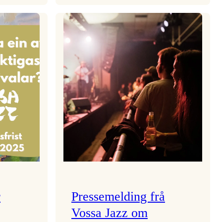
aden
Kulturkonferansen
2026
r
Pressemelding frå
Vossa Jazz om