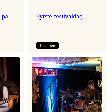
g på
Fyrste festivaldag
:
Les meir
Fyrste
festivaldag