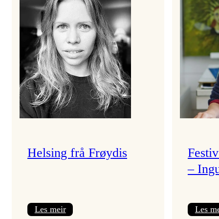
Helsing frå Frøydis
Festi
– Ing
:
Les meir
Les me