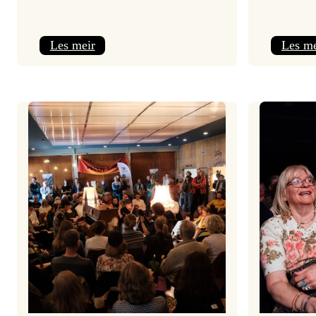
:
Les meir
Les me
Jolajazz
2025
–
3.
joledag