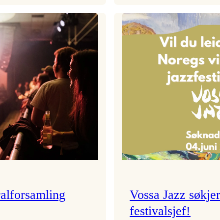
Festivalkunstnar
Badnajazzpar
2026
er
–
tilbake!
Ingunn van Etten
alforsamling
Vossa Jazz søkje
festivalsjef!