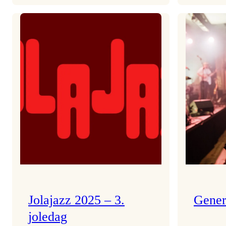
Helsing
frå
Frøydis
Jolajazz 2025 – 3.
Gener
joledag