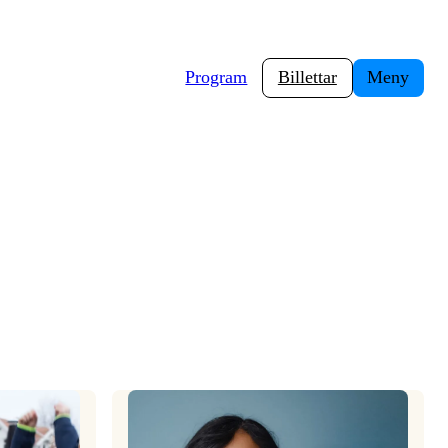
Program
Billettar
Meny