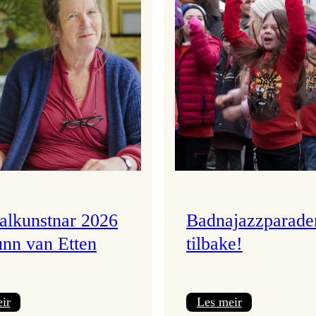
valkunstnar 2026
Badnajazzparade
unn van Etten
tilbake!
:
:
ir
Les meir