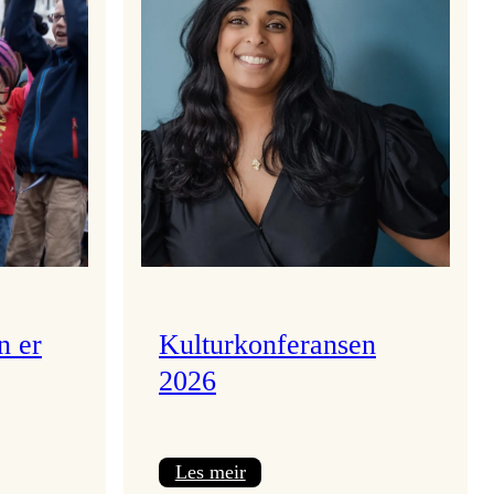
n er
Kulturkonferansen
2026
:
Les meir