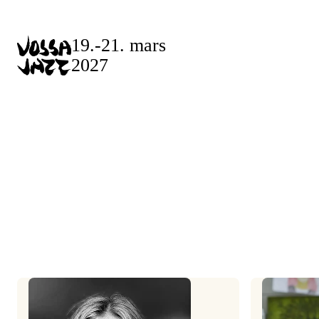
Skip
to
19.-21. mars
content
2027