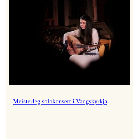
Thomas
Dybdahl
styrte
Vossa
Jazz
i
hamn
Meisterleg solokonsert i Vangskyrkja