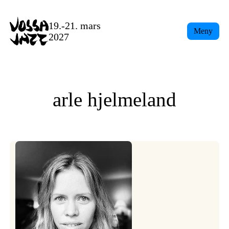
Skip
to
19.-21. mars
Meny
content
2027
arle hjelmeland