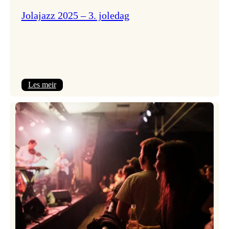
Jolajazz 2025 – 3. joledag
:
Les meir
Jolajazz
2025
–
3.
joledag