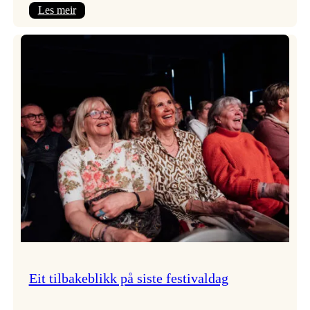
:
Les meir
Takk
for
i
år!
Eit tilbakeblikk på siste festivaldag