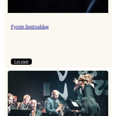
Fyrste festivaldag
:
Les meir
Fyrste
festivaldag