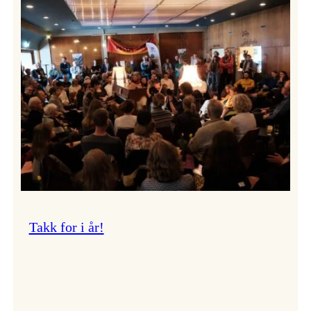
Vossa
Jazz
om
endringar
i
administrasjonen
Takk for i år!