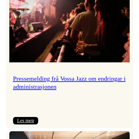
Pressemelding frå Vossa Jazz om endringar i
administrasjonen
:
Les meir
Pressemelding
frå