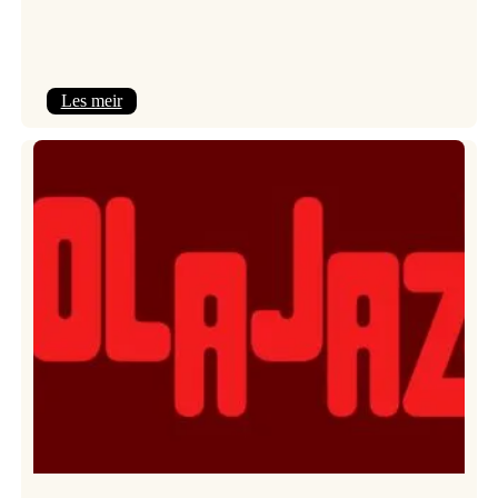
:
Les meir
Kulturkonferansen
2026