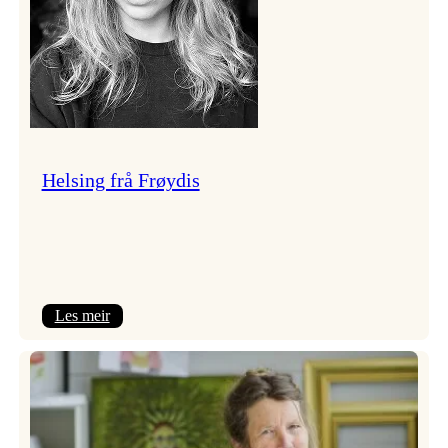
Helsing frå Frøydis
:
Les meir
Helsing
frå
Frøydis