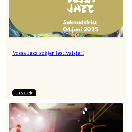
Vossa Jazz søkjer festivalsjef!
:
Les meir
Vossa
Jazz
søkjer
festivalsjef!