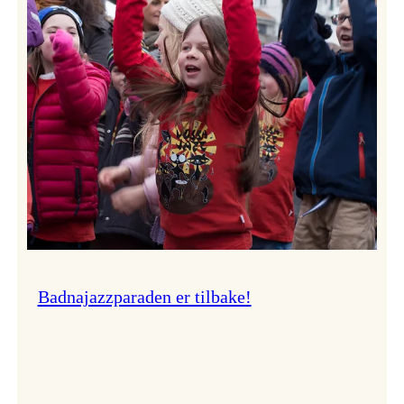
–
Ingunn van Etten
Badnajazzparaden er tilbake!