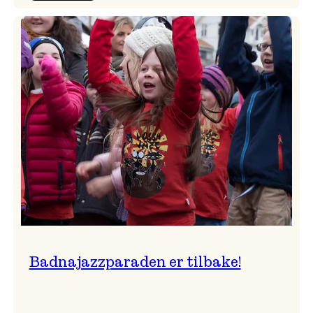
Festivalkunstnar
2026
–
Ingunn van Etten
Badnajazzparaden er tilbake!