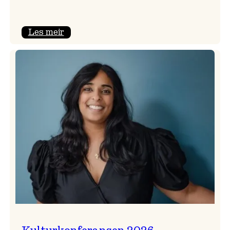
:
Les meir
Badnajazzparaden
er
tilbake!