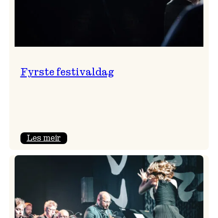
Fyrste festivaldag
:
Les meir
Fyrste
festivaldag