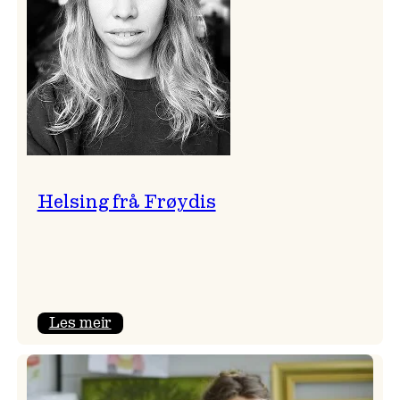
Helsing frå Frøydis
:
Les meir
Helsing
frå
Frøydis