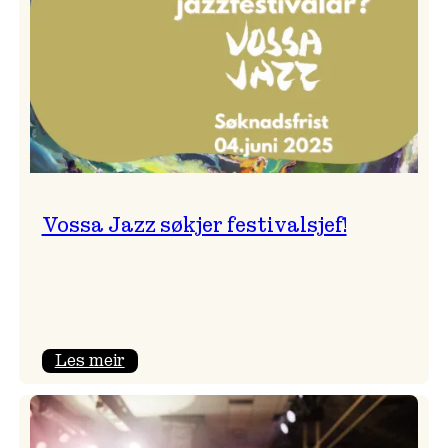
Vossa Jazz søkjer festivalsjef!
:
Les meir
Vossa
Jazz
søkjer