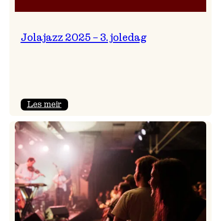
Jolajazz 2025 – 3. joledag
:
Les meir
Jolajazz
2025
–
3.
joledag