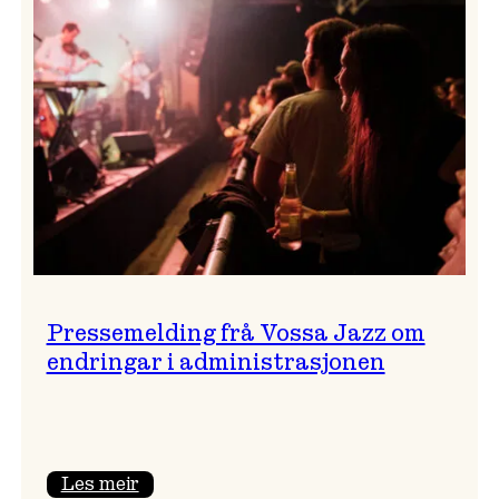
festivalsjef!
Pressemelding frå Vossa Jazz om
endringar i administrasjonen
:
Les meir