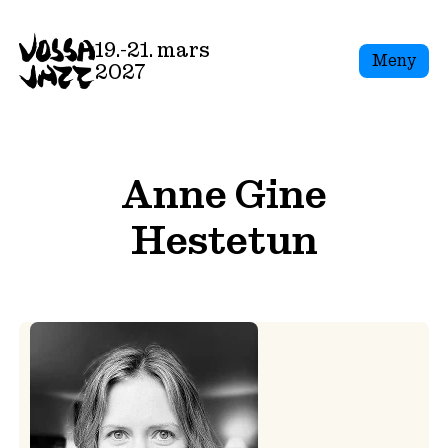
Skip
to
19.-21. mars
Meny
content
2027
Anne Gine
Hestetun