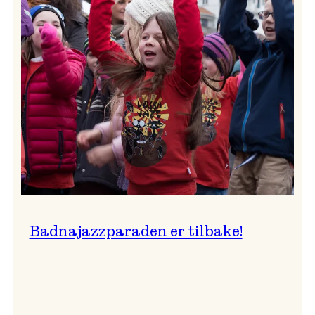
–
Ingunn van Etten
Badnajazzparaden er tilbake!