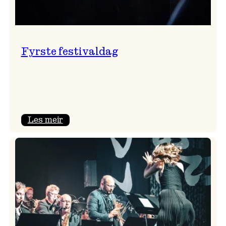
Fyrste festivaldag
:
Les meir
Fyrste
festivaldag