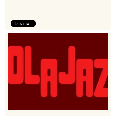
:
Les meir
Kulturkonferansen
2026