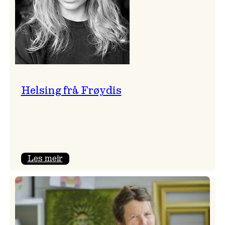
Helsing frå Frøydis
:
Les meir
Helsing
frå
Frøydis