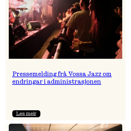
Pressemelding frå Vossa Jazz om
endringar i administrasjonen
:
Les meir
Pressemelding
frå