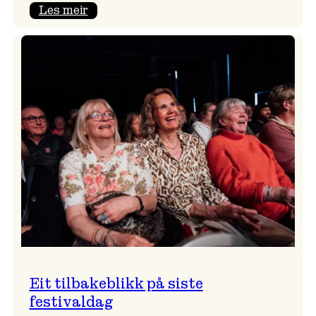
:
Les meir
Takk
for
i
år!
Eit tilbakeblikk på siste
festivaldag