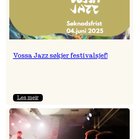
Vossa Jazz søkjer festivalsjef!
:
Les meir
Vossa
Jazz
søkjer
festivalsjef!