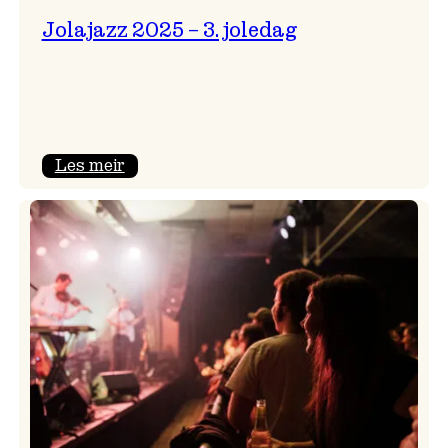
Jolajazz 2025 – 3. joledag
:
Les meir
Jolajazz
2025
–
3.
joledag