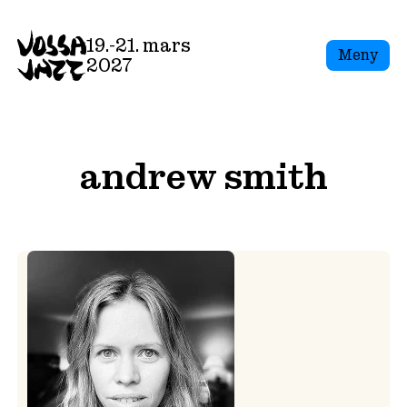
Skip
to
19.-21. mars
Meny
content
2027
andrew smith