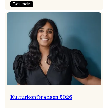
:
Les meir
Badnajazzparaden
er
tilbake!
Kulturkonferansen 2026