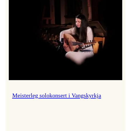
Thomas
Dybdahl
styrte
Vossa
Jazz
i
hamn
Meisterleg solokonsert i Vangskyrkja