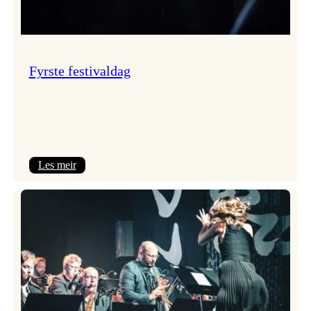
Fyrste festivaldag
:
Les meir
Fyrste
festivaldag