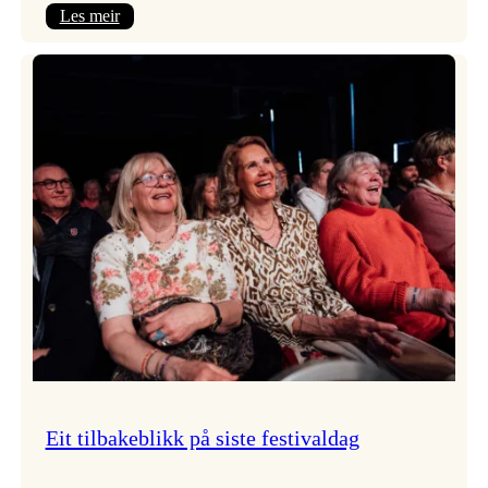
:
Les meir
Takk
for
i
år!
Eit tilbakeblikk på siste festivaldag