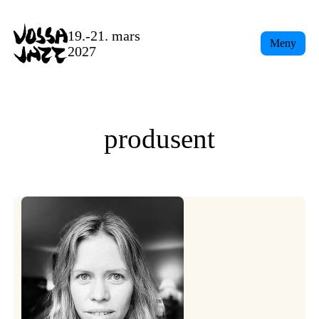
Skip
to
19.-21. mars
Meny
content
2027
produsent