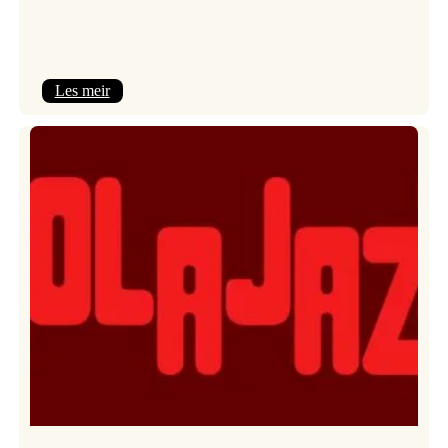
:
Les meir
Kulturkonferansen
2026