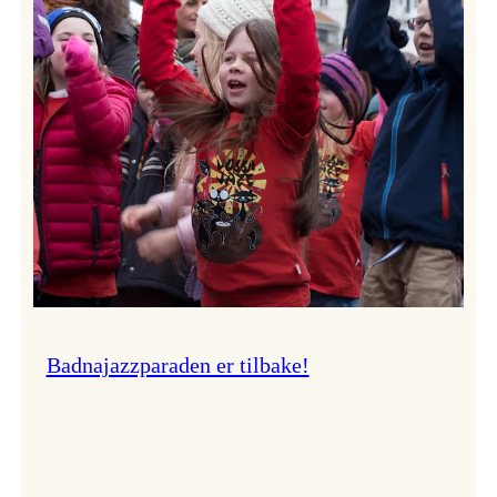
–
Ingunn van Etten
Badnajazzparaden er tilbake!