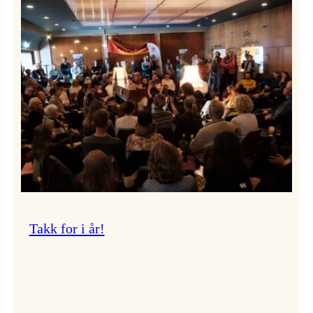
Vossa
Jazz
om
endringar
i
administrasjonen
Takk for i år!