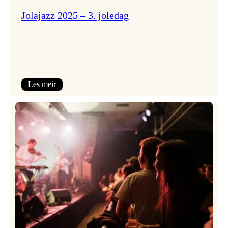
Jolajazz 2025 – 3. joledag
:
Les meir
Jolajazz
2025
–
3.
joledag