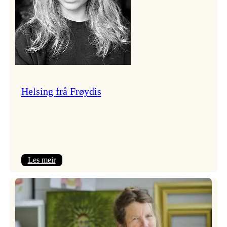
Helsing frå Frøydis
:
Les meir
Helsing
frå
Frøydis