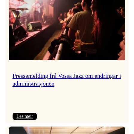
Pressemelding frå Vossa Jazz om endringar i
administrasjonen
:
Les meir
Pressemelding
frå