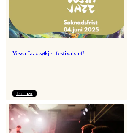
Vossa Jazz søkjer festivalsjef!
:
Les meir
Vossa
Jazz
søkjer
festivalsjef!