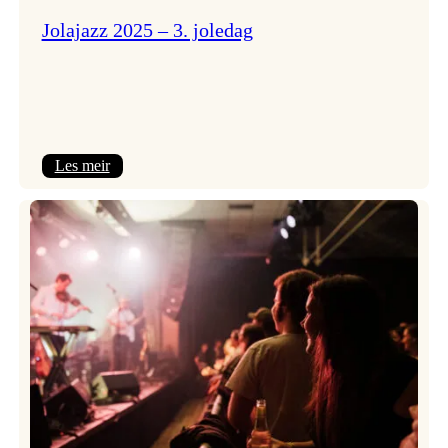
Jolajazz 2025 – 3. joledag
:
Les meir
Jolajazz
2025
–
3.
joledag