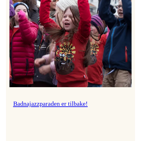
–
Ingunn van Etten
Badnajazzparaden er tilbake!