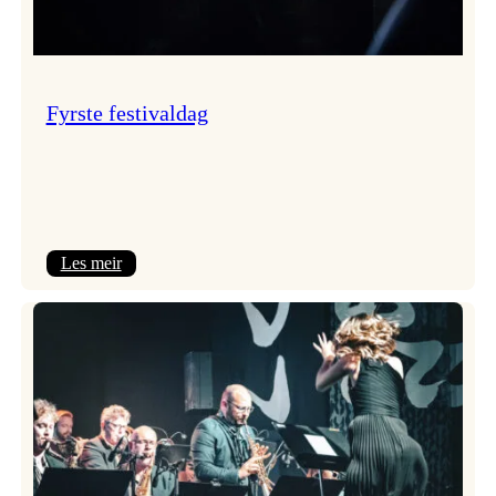
Fyrste festivaldag
:
Les meir
Fyrste
festivaldag