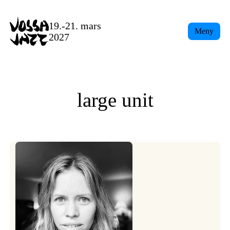
Skip
to
19.-21. mars
Meny
content
2027
large unit