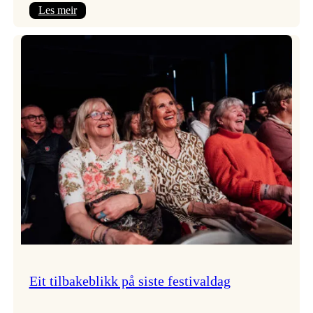
:
Les meir
Takk
for
i
år!
Eit tilbakeblikk på siste festivaldag