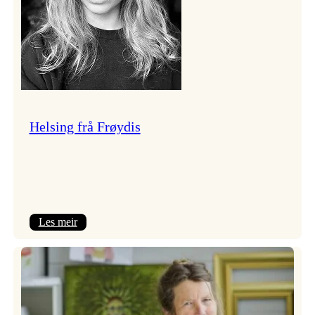
Helsing frå Frøydis
:
Les meir
Helsing
frå
Frøydis