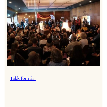
Vossa
Jazz
om
endringar
i
administrasjonen
Takk for i år!