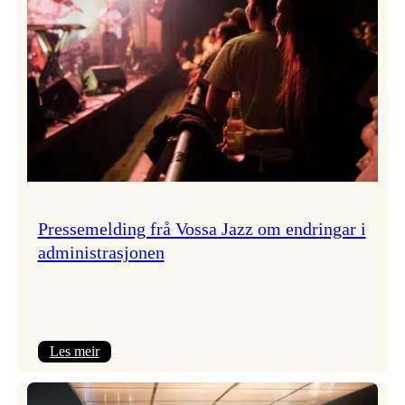
Pressemelding frå Vossa Jazz om endringar i
administrasjonen
:
Les meir
Pressemelding
frå