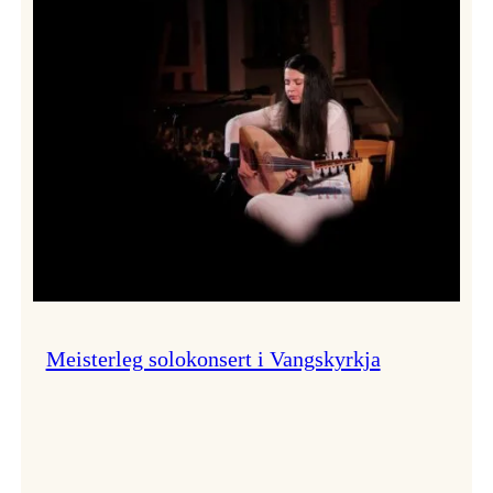
Thomas
Dybdahl
styrte
Vossa
Jazz
i
hamn
Meisterleg solokonsert i Vangskyrkja