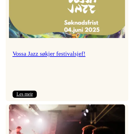
Vossa Jazz søkjer festivalsjef!
:
Les meir
Vossa
Jazz
søkjer
festivalsjef!