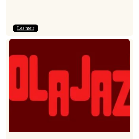
:
Les meir
Kulturkonferansen
2026