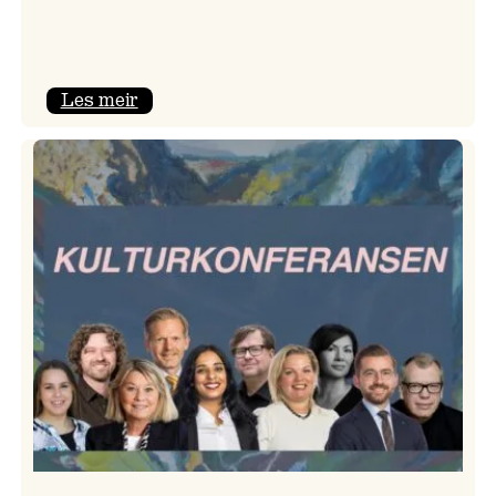
:
Les meir
Room
Service
–
Jazzlinja
på
turné!