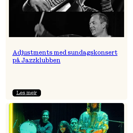
Adjustments med sundagskonsert
på Jazzklubben
:
Les meir
Adjustments
med
sundagskonsert
på
Jazzklubben