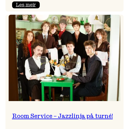
:
Les meir
Moods
–
Griegakademiet
speler
fleire
konsertar
gjennom
dagen
Room Service – Jazzlinja på turné!