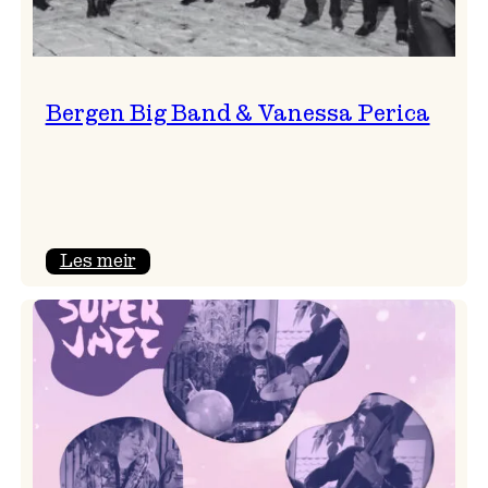
Bergen Big Band & Vanessa Perica
:
Les meir
Bergen
Big
Band
&
Vanessa
Perica