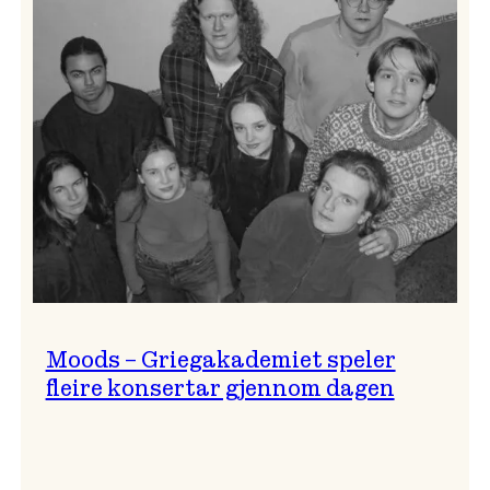
Lindy
Hop!
Moods – Griegakademiet speler
fleire konsertar gjennom dagen