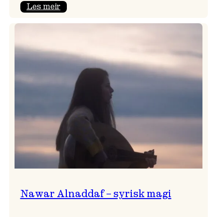
:
Les meir
Himmelfarten
med
plateslepp!
Nawar Alnaddaf – syrisk magi