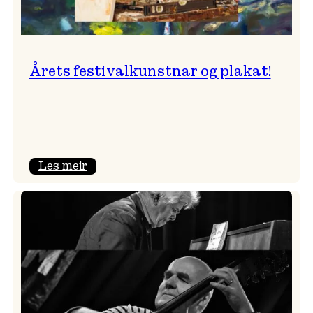
Årets festivalkunstnar og plakat!
:
Les meir
Årets
festivalkunstnar
og
plakat!