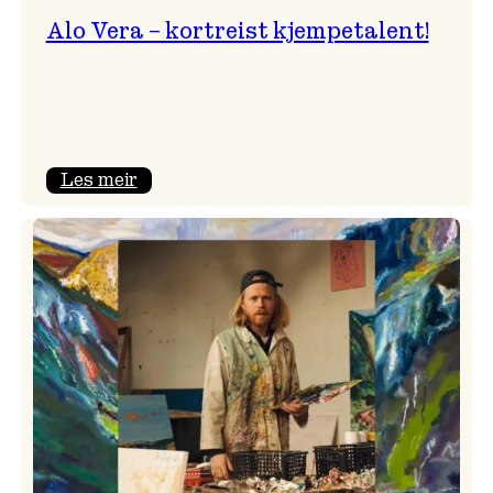
Alo Vera – kortreist kjempetalent!
:
Les meir
Alo
Vera
–
kortreist
kjempetalent!