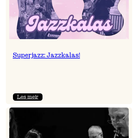
Superjazz: Jazzkalas!
:
Les meir
Superjazz:
Jazzkalas!