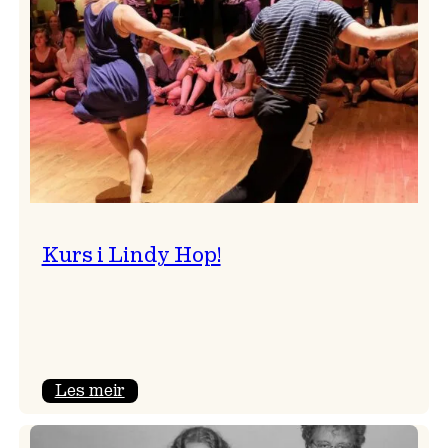
Kurs i Lindy Hop!
:
Les meir
Kurs
i