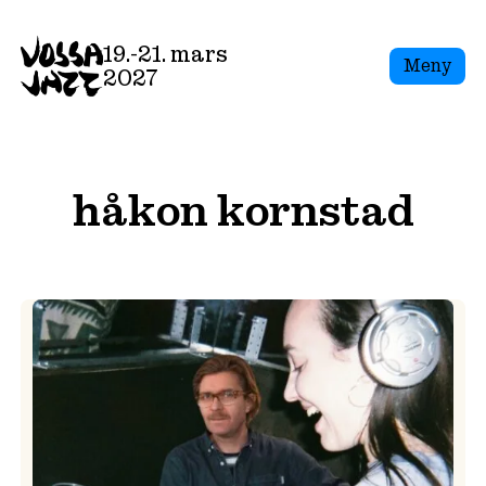
Skip
to
19.-21. mars
Meny
content
2027
håkon kornstad