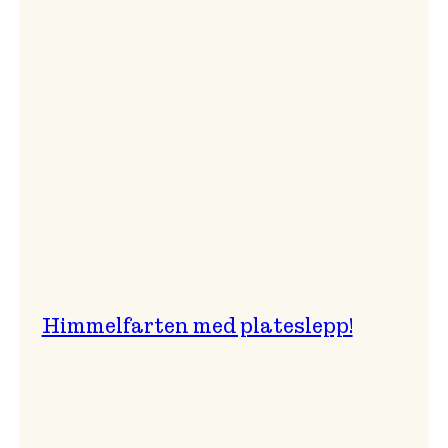
er
best!
Himmelfarten med plateslepp!