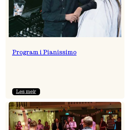
Program i Pianissimo
:
Les meir
Program
i
Pianissimo