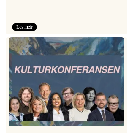
:
Les meir
Room
Service
–
Jazzlinja
på
turné!