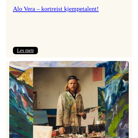
Alo Vera – kortreist kjempetalent!
:
Les meir
Alo
Vera
–
kortreist
kjempetalent!