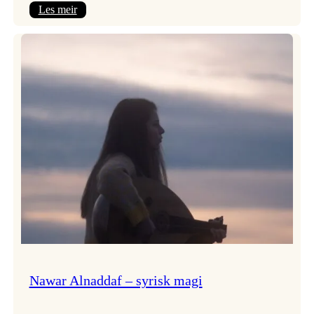
:
Les meir
Himmelfarten
med
plateslepp!
Nawar Alnaddaf – syrisk magi