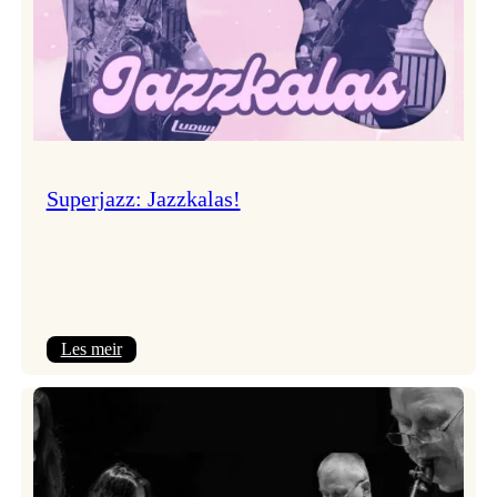
Superjazz: Jazzkalas!
:
Les meir
Superjazz:
Jazzkalas!