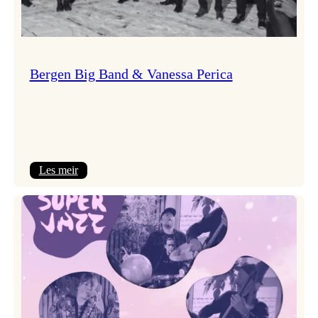
Bergen Big Band & Vanessa Perica
:
Les meir
Bergen
Big
Band
&
Vanessa
Perica