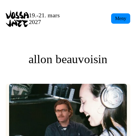
Skip
to
19.-21. mars
Meny
content
2027
allon beauvoisin