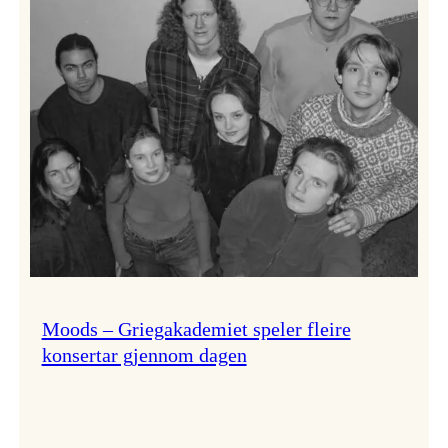
Lindy
Hop!
Moods – Griegakademiet speler fleire
konsertar gjennom dagen