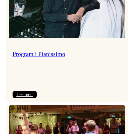
Program i Pianissimo
:
Les meir
Program
i
Pianissimo