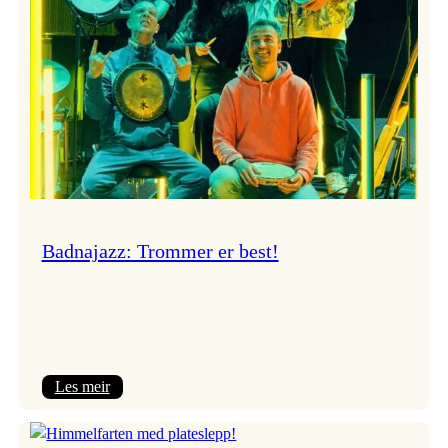
Badnajazz: Trommer er best!
:
Les meir
Badnajazz:
Trommer