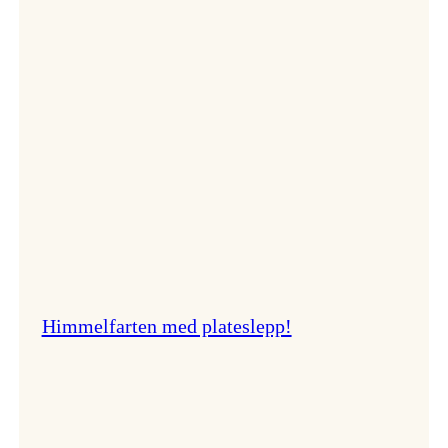
er
best!
Himmelfarten med plateslepp!