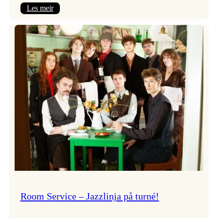
:
Les meir
Moods
–
Griegakademiet
speler
fleire
konsertar
gjennom
dagen
Room Service – Jazzlinja på turné!