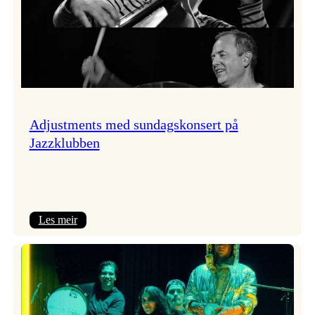
Adjustments med sundagskonsert på
Jazzklubben
:
Les meir
Adjustments
med
sundagskonsert
på
Jazzklubben