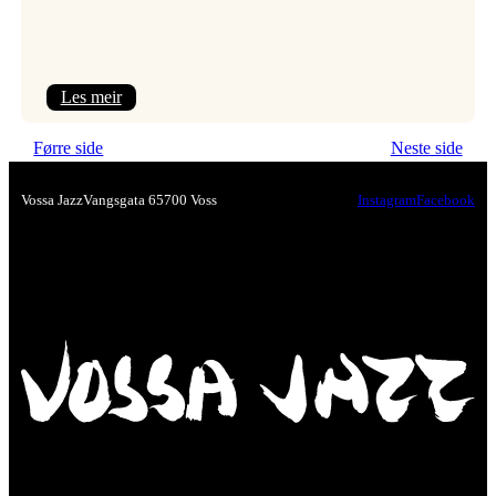
:
Les meir
Nawar
Førre side
Neste side
Alnaddaf
–
Vossa Jazz
Vangsgata 6
5700 Voss
Instagram
Facebook
syrisk
magi