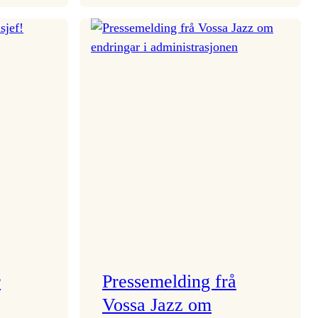
aden
Kulturkonferansen
2026
r
Pressemelding frå
Vossa Jazz om