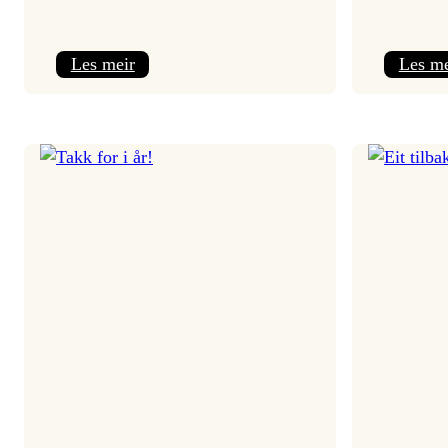
:
Les meir
Les me
Jolajazz
2025
–
3.
joledag