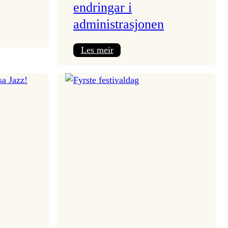
endringar i
administrasjonen
:
Les meir
Pressemelding
frå
Vossa
Jazz
om
endringar
i
administrasjonen