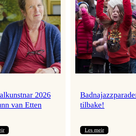
valkunstnar 2026
Badnajazzparade
unn van Etten
tilbake!
:
:
ir
Les meir