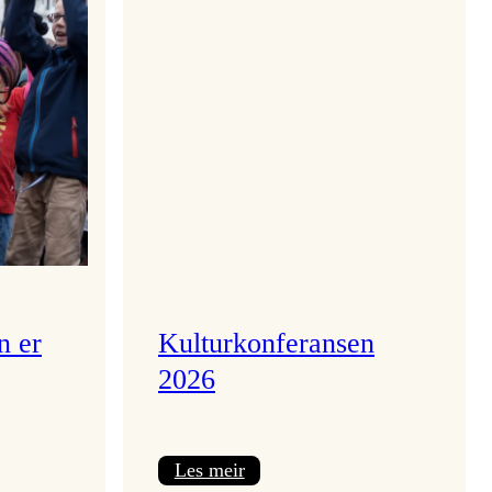
n er
Kulturkonferansen
2026
:
Les meir