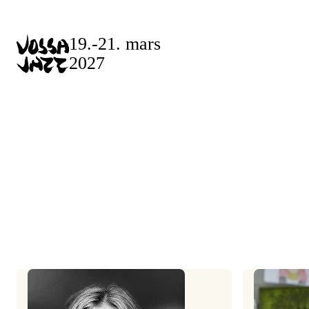
Skip
to
19.-21. mars
content
2027