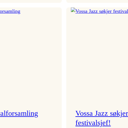
Festivalkunstnar
Badnajazzpar
2026
er
–
tilbake!
Ingunn van Etten
alforsamling
Vossa Jazz søkje
festivalsjef!