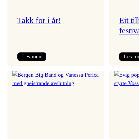
Takk for i år!
Eit ti
festiv
:
Les meir
Les me
Takk
for
i
år!