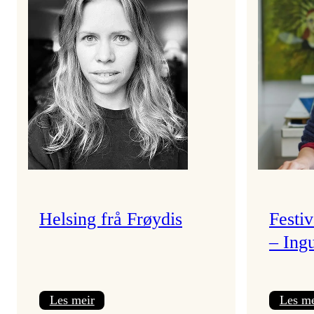
Helsing frå Frøydis
Festi
– Ing
:
Les meir
Les me