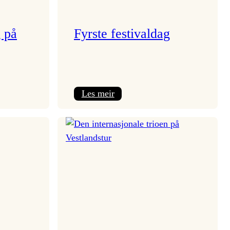
g på
Fyrste festivaldag
:
Les meir
Fyrste
festivaldag