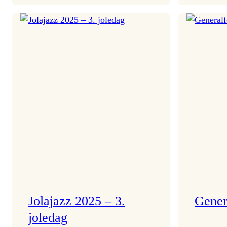
Helsing
frå
Frøydis
Jolajazz 2025 – 3.
Gener
joledag