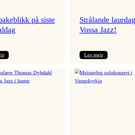
lbakeblikk på siste
Strålande laurda
aldag
Vossa Jazz!
:
:
ir
Les meir
Eit
Strålande
tilbakeblikk
laurdag
på
på
siste
Vossa
festivaldag
Jazz!