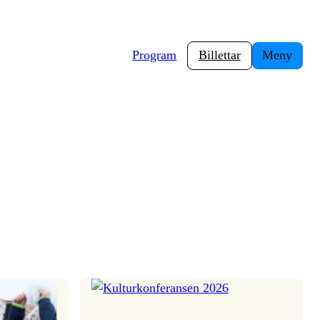
Program
Billettar
Meny