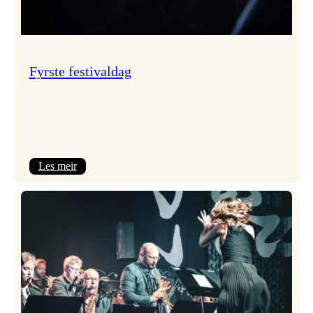
Fyrste festivaldag
:
Les meir
Fyrste
festivaldag