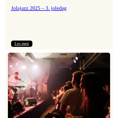
Jolajazz 2025 – 3. joledag
:
Les meir
Jolajazz
2025
–
3.
joledag