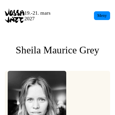
Skip
to
19.-21. mars
Meny
content
2027
Sheila Maurice Grey