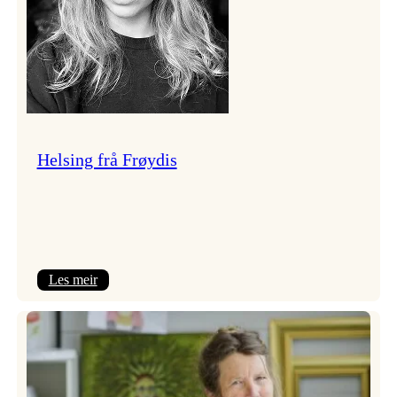
Helsing frå Frøydis
:
Les meir
Helsing
frå
Frøydis