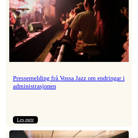
Pressemelding frå Vossa Jazz om endringar i
administrasjonen
:
Les meir
Pressemelding
frå