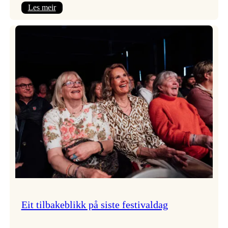
:
Les meir
Takk
for
i
år!
Eit tilbakeblikk på siste festivaldag