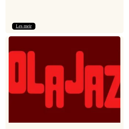
:
Les meir
Kulturkonferansen
2026