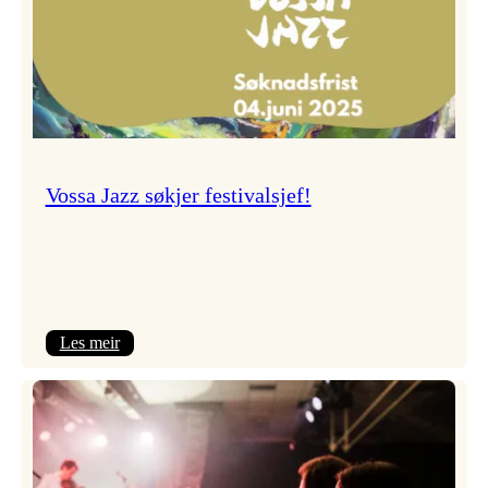
Vossa Jazz søkjer festivalsjef!
:
Les meir
Vossa
Jazz
søkjer
festivalsjef!