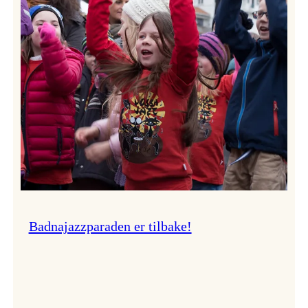
–
Ingunn van Etten
Badnajazzparaden er tilbake!