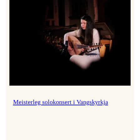
Thomas
Dybdahl
styrte
Vossa
Jazz
i
hamn
Meisterleg solokonsert i Vangskyrkja