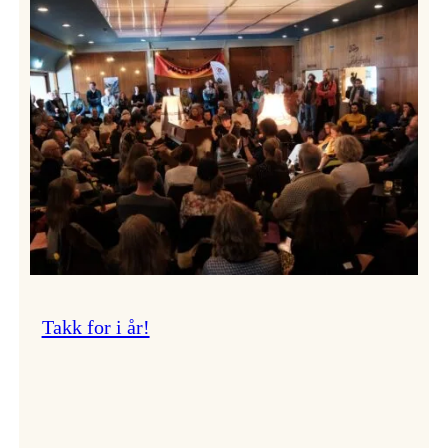
Vossa
Jazz
om
endringar
i
administrasjonen
Takk for i år!