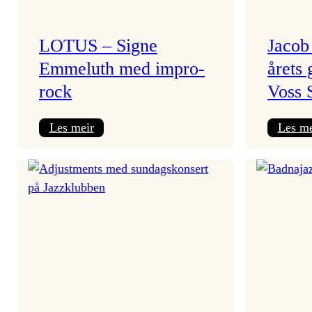
LOTUS – Signe
Jacob
Emmeluth med impro-
årets 
rock
Voss 
:
Les meir
Les me
LOTUS
–
Signe
Emmeluth
med
impro-
rock