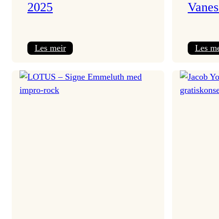
2025
Vanes
:
Les meir
Les me
Kulturkonferansen
2025