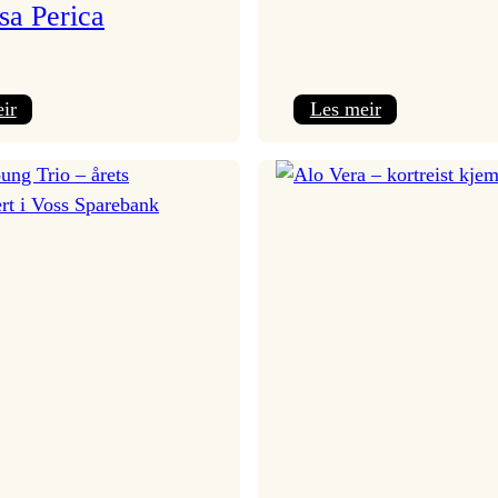
sa Perica
:
:
ir
Les meir
Bergen
Superjazz:
Big
Jazzkalas!
Band
&
Vanessa
Perica