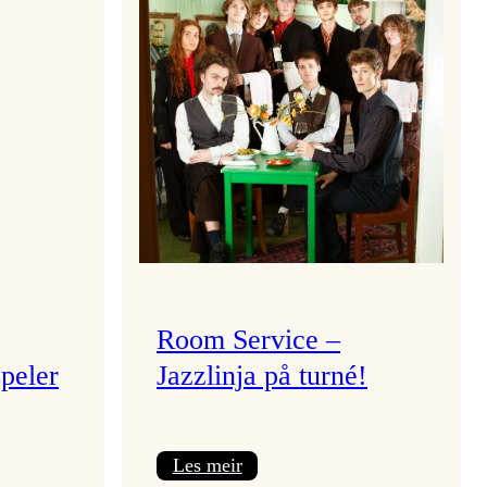
Room Service –
peler
Jazzlinja på turné!
:
Les meir