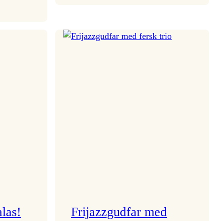
Room
Service
–
Jazzlinja
et
på
turné!
las!
Frijazzgudfar med