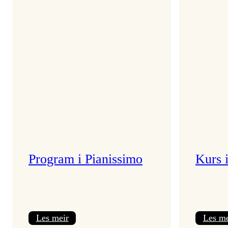
Program i Pianissimo
Kurs 
:
Les meir
Les me