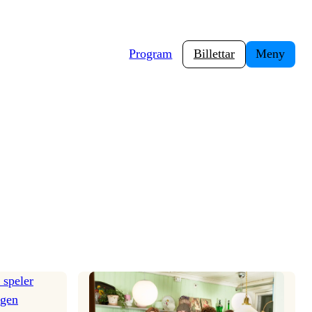
Program
Billettar
Meny