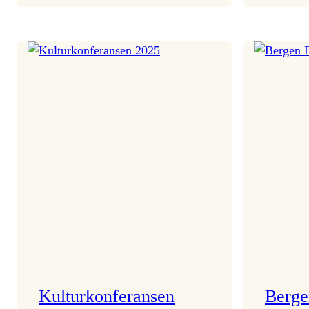
Program
i
Pianissimo
Kulturkonferansen
Berge