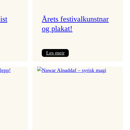
ist
Årets festivalkunstnar
og plakat!
:
Les meir
Årets
festivalkunstnar
og
plakat!