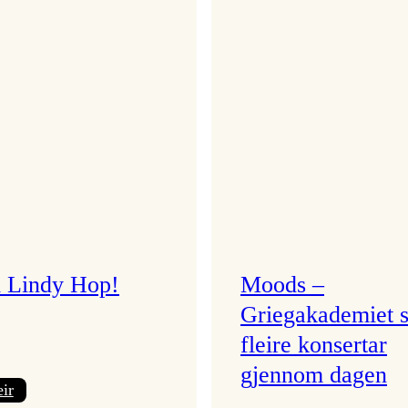
i Lindy Hop!
Moods –
Griegakademiet s
fleire konsertar
gjennom dagen
:
ir