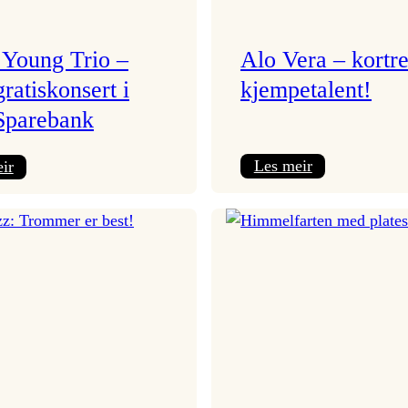
 Young Trio –
Alo Vera – kortre
gratiskonsert i
kjempetalent!
Sparebank
:
:
Les meir
ir
Alo
Jacob
Vera
Young
–
Trio
kortreist
–
kjempetalent!
årets
gratiskonsert
i
Voss
Sparebank