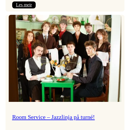
:
Les meir
Moods
–
Griegakademiet
speler
fleire
konsertar
gjennom
dagen
Room Service – Jazzlinja på turné!