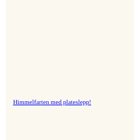
er
best!
Himmelfarten med plateslepp!