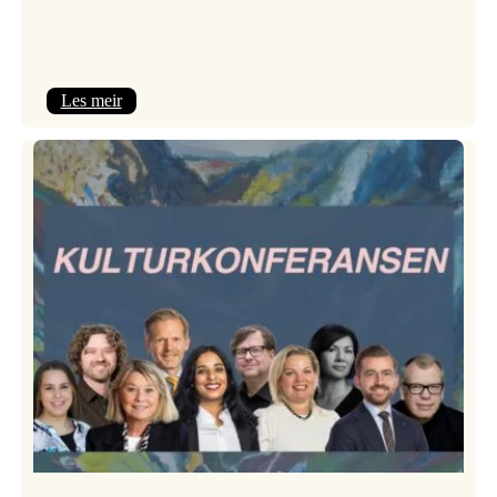
:
Les meir
Room
Service
–
Jazzlinja
på
turné!