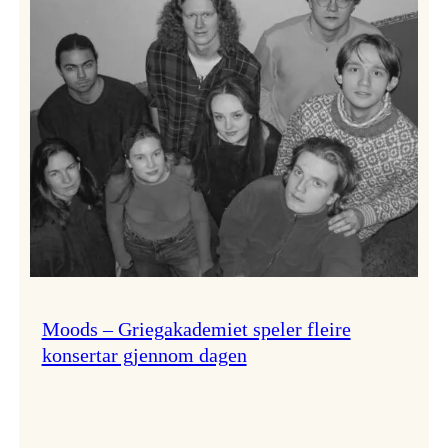
Lindy
Hop!
Moods – Griegakademiet speler fleire
konsertar gjennom dagen