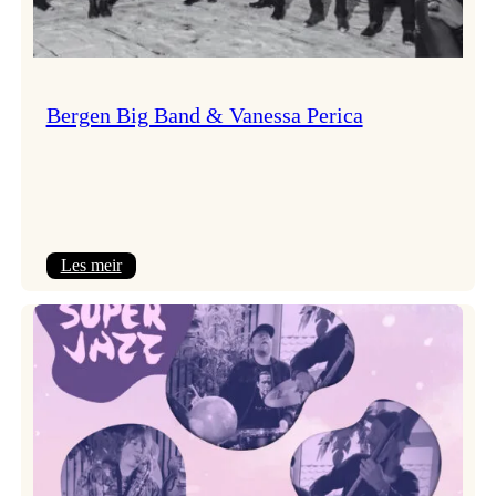
Bergen Big Band & Vanessa Perica
:
Les meir
Bergen
Big
Band
&
Vanessa
Perica