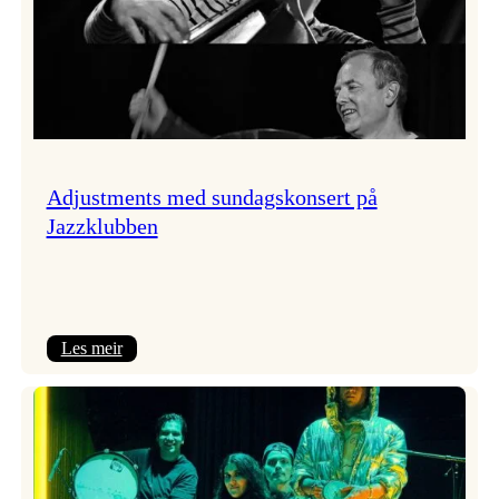
Adjustments med sundagskonsert på
Jazzklubben
:
Les meir
Adjustments
med
sundagskonsert
på
Jazzklubben