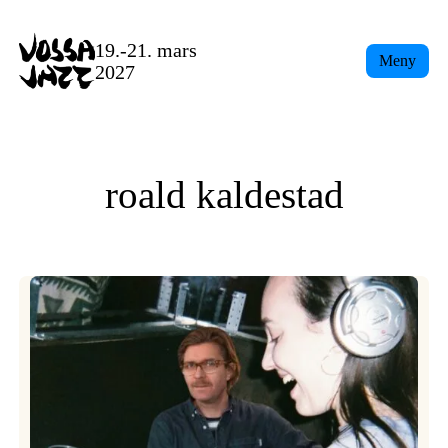
Skip
to
19.-21. mars
Meny
content
2027
roald kaldestad