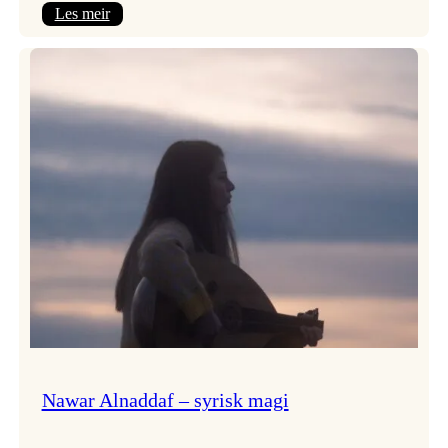
:
Les meir
Himmelfarten
med
plateslepp!
Nawar Alnaddaf – syrisk magi