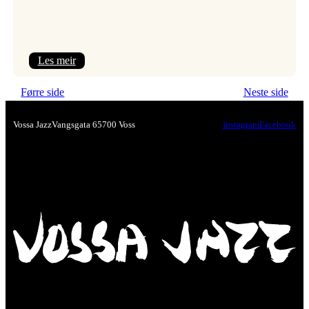
:
Les meir
Nawar
Førre side
Neste side
Alnaddaf
–
Vossa Jazz
Vangsgata 6
5700 Voss
Instagram
Facebook
syrisk
magi