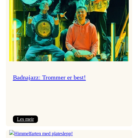
Badnajazz: Trommer er best!
:
Les meir
Badnajazz:
Trommer