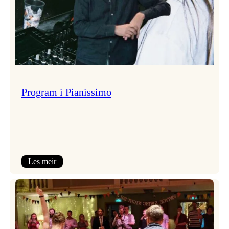
Program i Pianissimo
:
Les meir
Program
i
Pianissimo