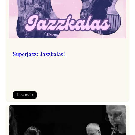
Superjazz: Jazzkalas!
:
Les meir
Superjazz:
Jazzkalas!