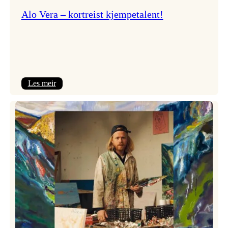
Alo Vera – kortreist kjempetalent!
:
Les meir
Alo
Vera
–
kortreist
kjempetalent!