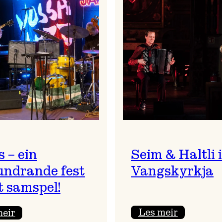
 – ein
Seim & Haltli i
undrande fest
Vangskyrkja
t samspel!
:
:
Les meir
meir