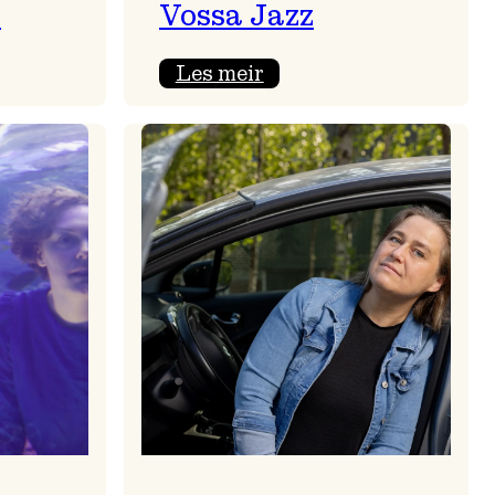
s
Vossa Jazz
:
Les meir
stilling:
Billettar og
akkreditering
på
Vossa
Jazz