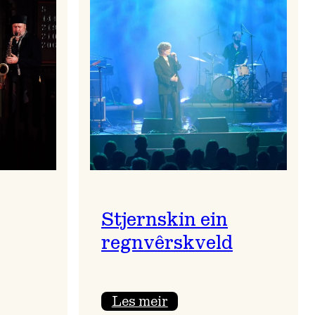
Stjernskin ein
regnvêrskveld
:
Les meir