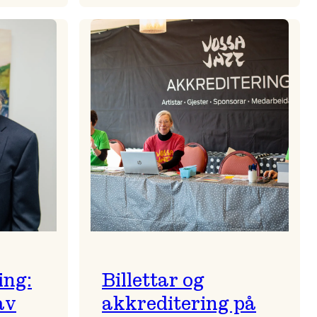
Stjernskin
ein
regnvêrskveld
kja
ing:
Billettar og
av
akkreditering på