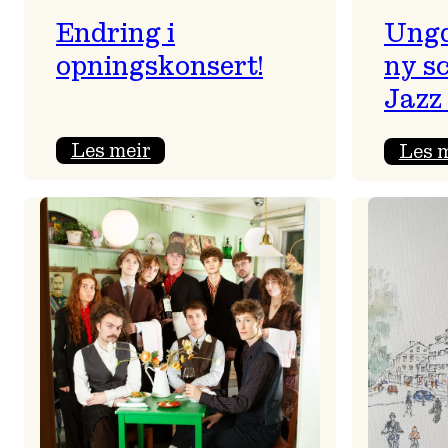
Endring i
Ungd
opningskonsert!
ny s
Jazz 
:
Les meir
Les 
Endring
i
opningskonsert!