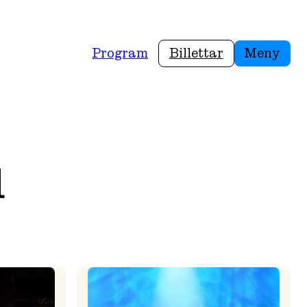
Program
Billettar
Meny
d