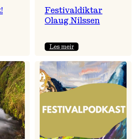
!
Festivaldiktar
Olaug Nilssen
:
Les meir
sert!
Festivaldiktar
Olaug
Nilssen