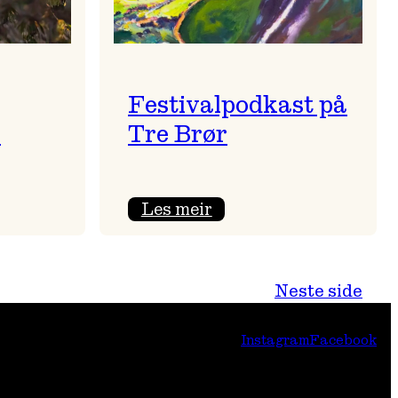
Festivalpodkast på
i
Tre Brør
:
Les meir
Festivalpodkast
på
Tre
Neste side
Brør
Instagram
Facebook