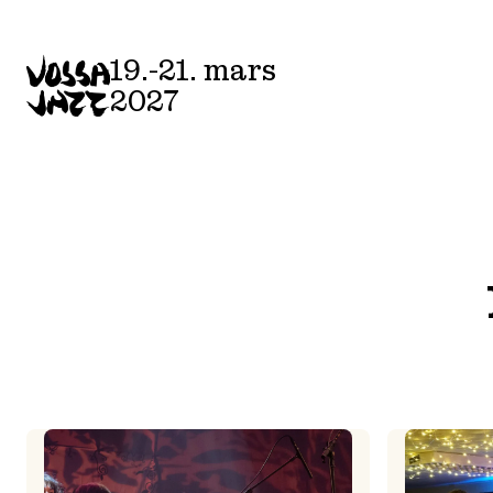
Skip
to
19.-21. mars
content
2027