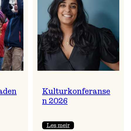
aden
Kulturkonferanse
n 2026
:
Les meir