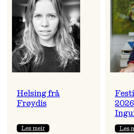
Helsing frå
Fest
Frøydis
2026
Ingu
:
Les meir
Les 