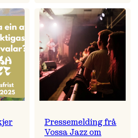
zparaden
Kulturkonferansen
2026
kjer
Pressemelding frå
Vossa Jazz om