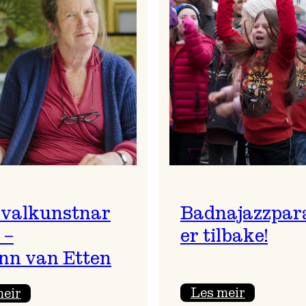
ivalkunstnar
Badnajazzpar
 –
er tilbake!
nn van Etten
:
:
Les meir
meir