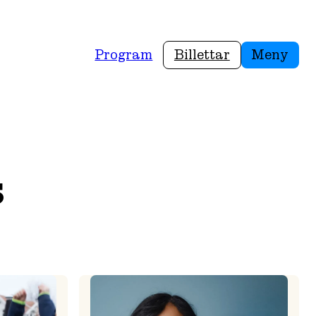
Program
Billettar
Meny
s