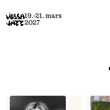
Skip
to
19.-21. mars
content
2027