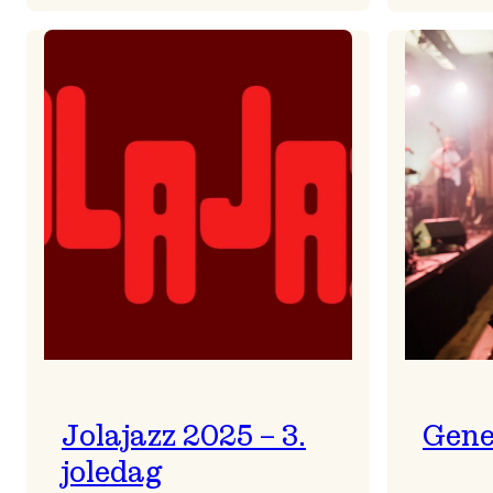
Helsing
frå
Frøydis
Jolajazz 2025 – 3.
Gene
joledag