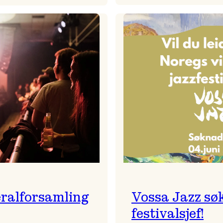
Badnajaz
Festivalkunstnar
er
2026
tilbake!
–
Ingunn van Etten
ralforsamling
Vossa Jazz sø
festivalsjef!