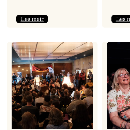
:
Les meir
Les 
Jolajazz
2025
–
3.
joledag