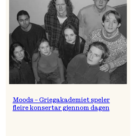
Lindy
Hop!
Moods – Griegakademiet speler
fleire konsertar gjennom dagen