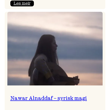
:
Les meir
Himmelfarten
med
plateslepp!
Nawar Alnaddaf – syrisk magi