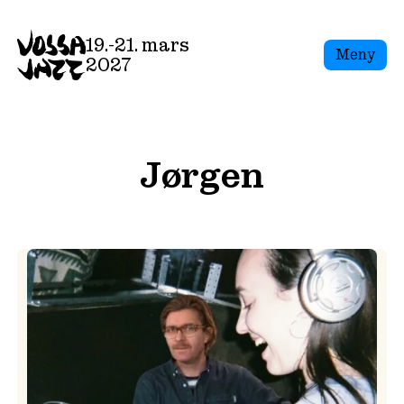
Skip
to
19.-21. mars
Meny
content
2027
Jørgen