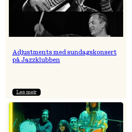
Adjustments med sundagskonsert
på Jazzklubben
:
Les meir
Adjustments
med
sundagskonsert
på
Jazzklubben