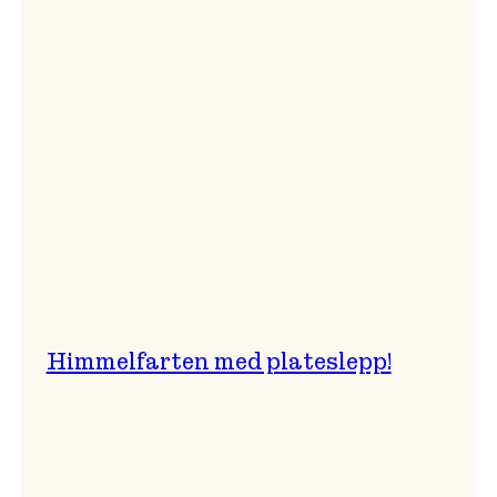
er
best!
Himmelfarten med plateslepp!