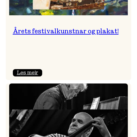
Årets festivalkunstnar og plakat!
:
Les meir
Årets
festivalkunstnar
og
plakat!