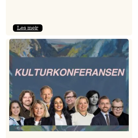
:
Les meir
Room
Service
–
Jazzlinja
på
turné!