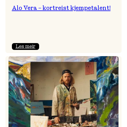
Alo Vera – kortreist kjempetalent!
:
Les meir
Alo
Vera
–
kortreist
kjempetalent!