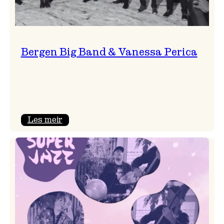
Bergen Big Band & Vanessa Perica
:
Les meir
Bergen
Big
Band
&
Vanessa
Perica