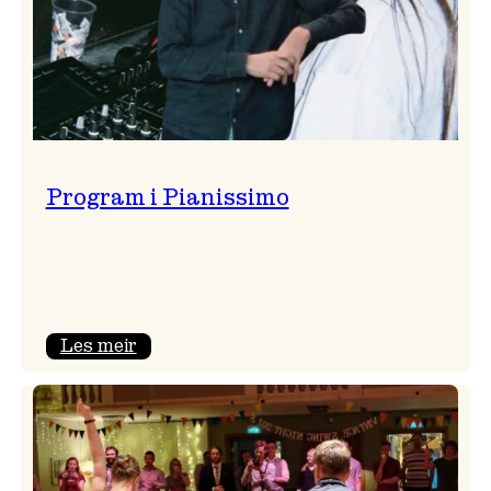
Program i Pianissimo
:
Les meir
Program
i
Pianissimo