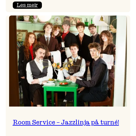
:
Les meir
Moods
–
Griegakademiet
speler
fleire
konsertar
gjennom
dagen
Room Service – Jazzlinja på turné!