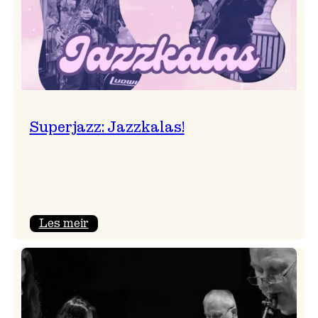
Superjazz: Jazzkalas!
:
Les meir
Superjazz:
Jazzkalas!