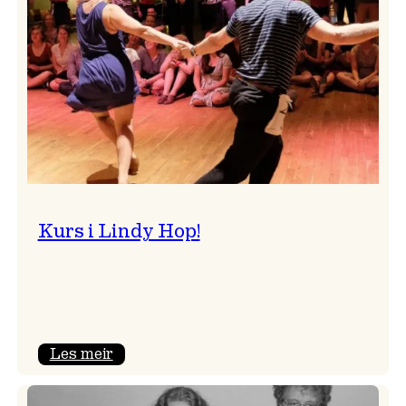
Kurs i Lindy Hop!
:
Les meir
Kurs
i