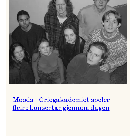
Lindy
Hop!
Moods – Griegakademiet speler
fleire konsertar gjennom dagen