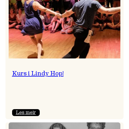
Kurs i Lindy Hop!
:
Les meir
Kurs
i