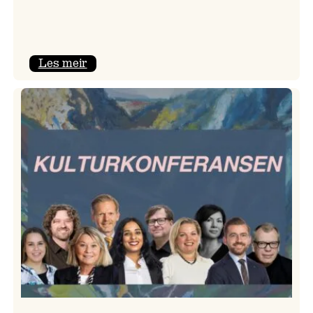
:
Les meir
Room
Service
–
Jazzlinja
på
turné!