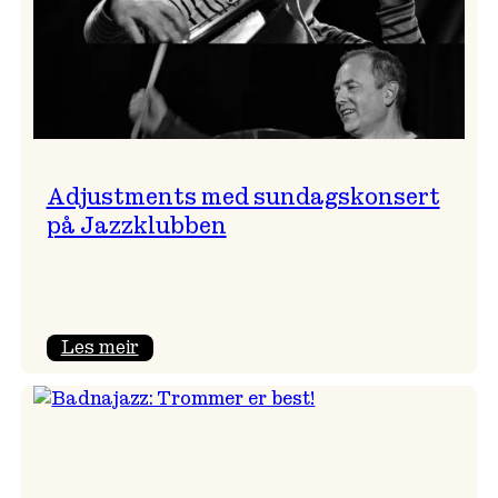
Adjustments med sundagskonsert
på Jazzklubben
:
Les meir
Adjustments
med
sundagskonsert
på
Jazzklubben