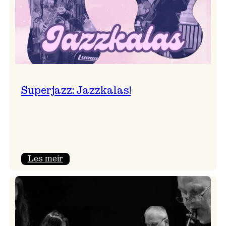
Superjazz: Jazzkalas!
:
Les meir
Superjazz:
Jazzkalas!