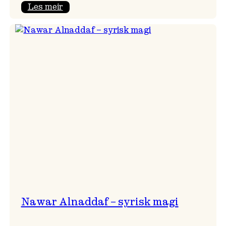
:
Les meir
Himmelfarten
med
plateslepp!
Nawar Alnaddaf – syrisk magi