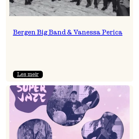
Bergen Big Band & Vanessa Perica
:
Les meir
Bergen
Big
Band
&
Vanessa
Perica