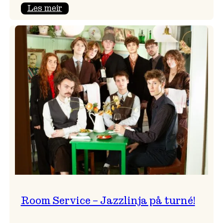
:
Les meir
Moods
–
Griegakademiet
speler
fleire
konsertar
gjennom
dagen
Room Service – Jazzlinja på turné!