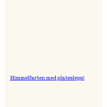
er
best!
Himmelfarten med plateslepp!