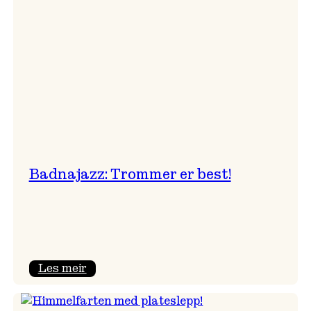
Badnajazz: Trommer er best!
:
Les meir
Badnajazz:
Trommer