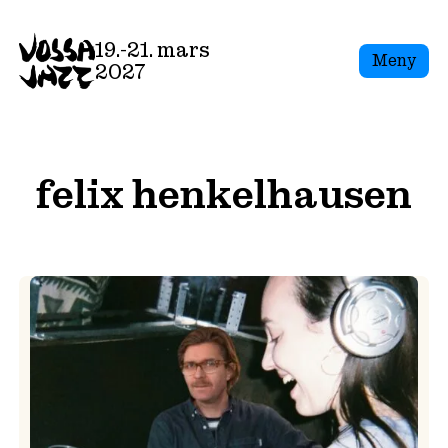
Skip
to
19.-21. mars
Meny
content
2027
felix henkelhausen