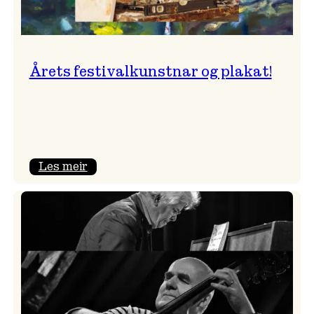
Årets festivalkunstnar og plakat!
:
Les meir
Årets
festivalkunstnar
og
plakat!