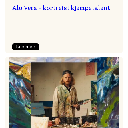
Alo Vera – kortreist kjempetalent!
:
Les meir
Alo
Vera
–
kortreist
kjempetalent!