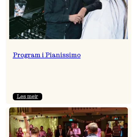
Program i Pianissimo
:
Les meir
Program
i
Pianissimo