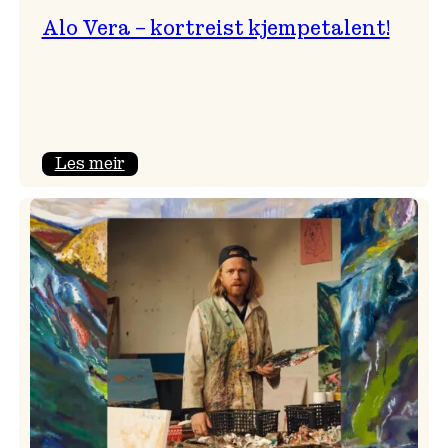
Alo Vera – kortreist kjempetalent!
:
Les meir
Alo
Vera
–
kortreist
kjempetalent!