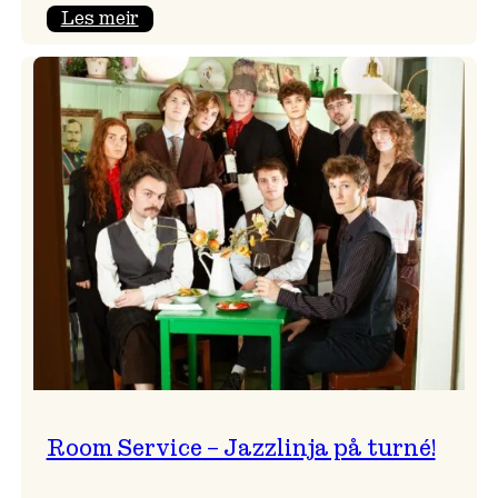
:
Les meir
Moods
–
Griegakademiet
speler
fleire
konsertar
gjennom
dagen
Room Service – Jazzlinja på turné!