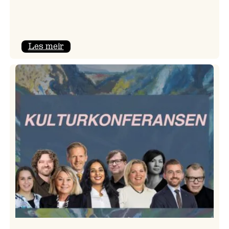
:
Les meir
Room
Service
–
Jazzlinja
på
turné!