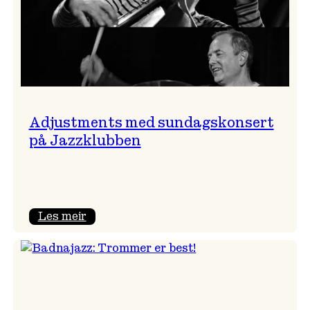
Adjustments med sundagskonsert
på Jazzklubben
:
Les meir
Adjustments
med
sundagskonsert
på
Jazzklubben