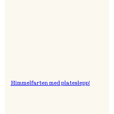
er
best!
Himmelfarten med plateslepp!