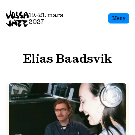
Skip
to
19.-21. mars
Meny
content
2027
Elias Baadsvik