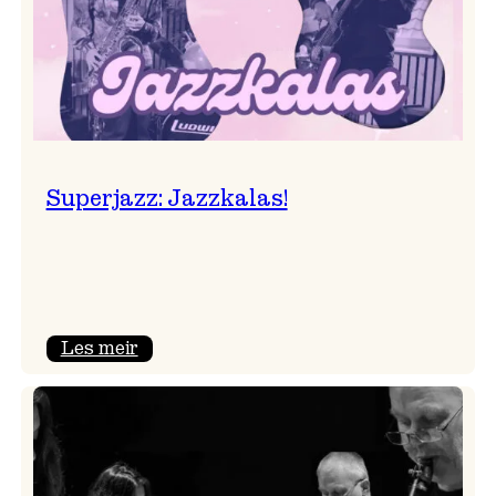
Superjazz: Jazzkalas!
:
Les meir
Superjazz:
Jazzkalas!