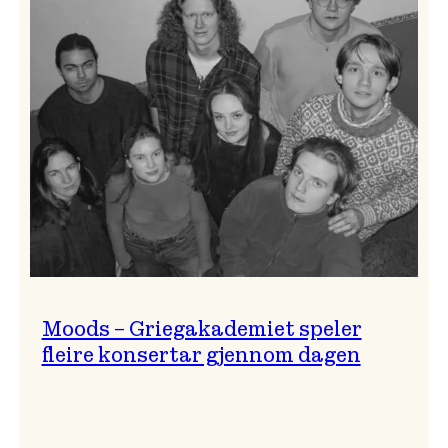
Lindy
Hop!
Moods – Griegakademiet speler
fleire konsertar gjennom dagen