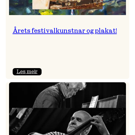
Årets festivalkunstnar og plakat!
:
Les meir
Årets
festivalkunstnar
og
plakat!