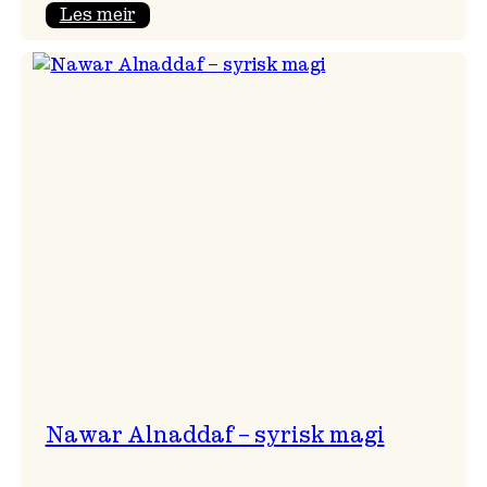
:
Les meir
Himmelfarten
med
plateslepp!
Nawar Alnaddaf – syrisk magi