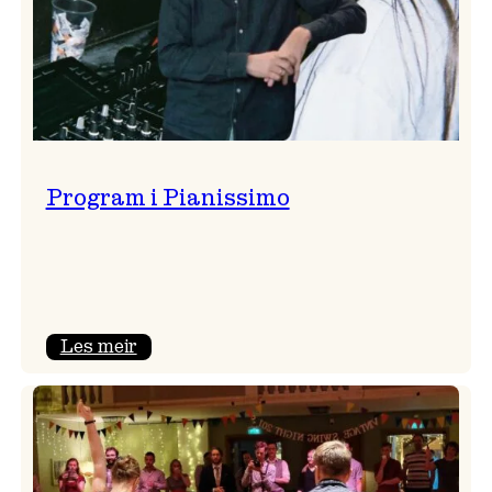
Program i Pianissimo
:
Les meir
Program
i
Pianissimo