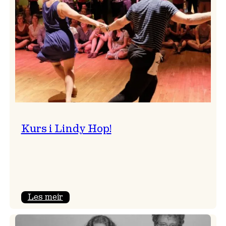
Kurs i Lindy Hop!
:
Les meir
Kurs
i