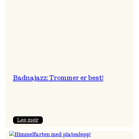
Badnajazz: Trommer er best!
:
Les meir
Badnajazz:
Trommer