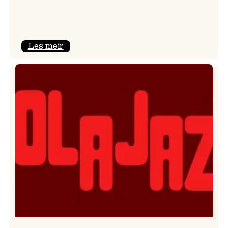
:
Les meir
Kulturkonferansen
2026