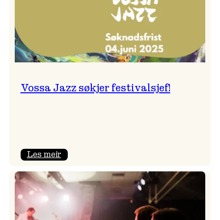
Vossa Jazz søkjer festivalsjef!
:
Les meir
Vossa
Jazz
søkjer
festivalsjef!