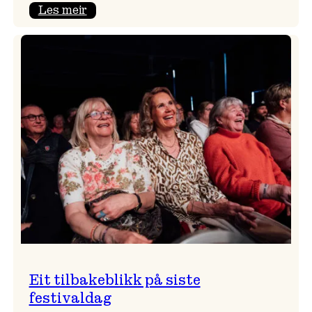
:
Les meir
Takk
for
i
år!
Eit tilbakeblikk på siste
festivaldag