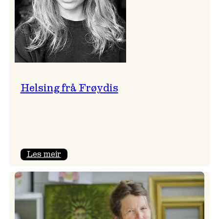
Helsing frå Frøydis
:
Les meir
Helsing
frå
Frøydis