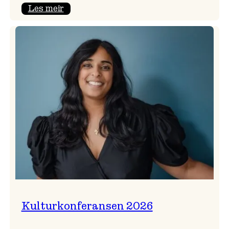
:
Les meir
Badnajazzparaden
er
tilbake!
Kulturkonferansen 2026