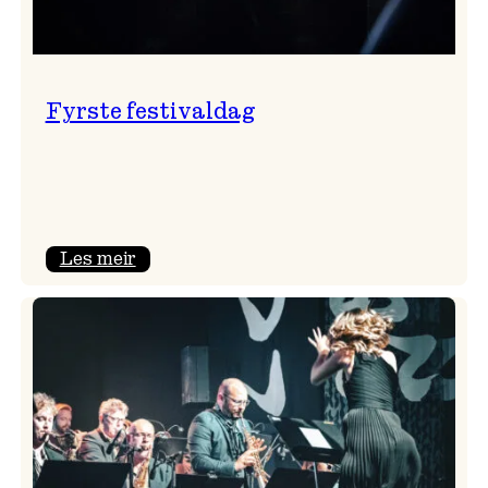
Fyrste festivaldag
:
Les meir
Fyrste
festivaldag