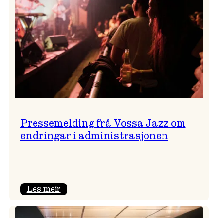
Pressemelding frå Vossa Jazz om
endringar i administrasjonen
:
Les meir
Pressemelding
frå