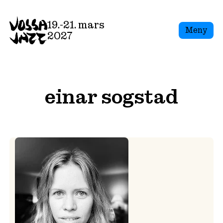
Skip
to
19.-21. mars
Meny
content
2027
einar sogstad