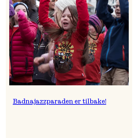
–
Ingunn van Etten
Badnajazzparaden er tilbake!