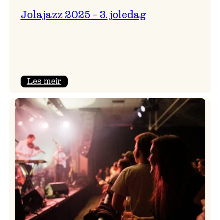
Jolajazz 2025 – 3. joledag
:
Les meir
Jolajazz
2025
–
3.
joledag