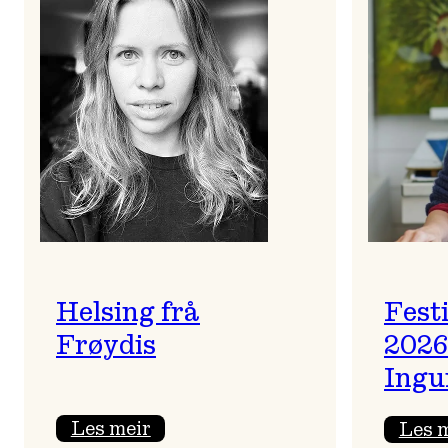
Helsing frå
Fest
Frøydis
2026
Ingu
:
Les meir
Les 