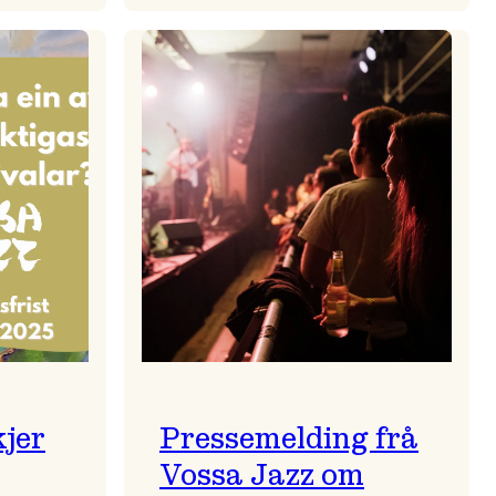
zparaden
Kulturkonferansen
2026
kjer
Pressemelding frå
Vossa Jazz om