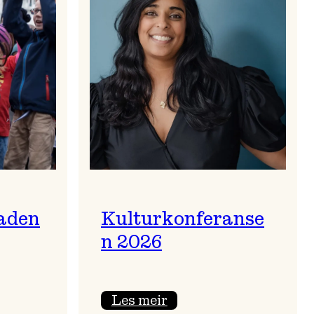
aden
Kulturkonferanse
n 2026
:
Les meir