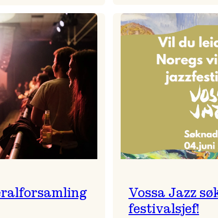
Badnajaz
Festivalkunstnar
er
2026
tilbake!
–
Ingunn van Etten
ralforsamling
Vossa Jazz sø
festivalsjef!