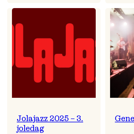
Helsing
frå
Frøydis
Jolajazz 2025 – 3.
Gene
joledag