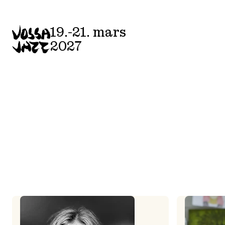
Skip
to
19.-21. mars
content
2027