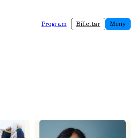
Program
Billettar
Meny
m