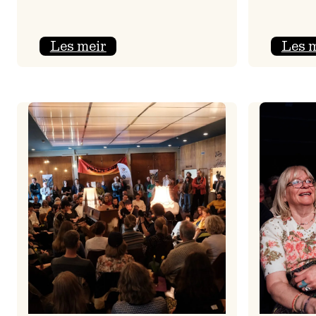
:
Les meir
Les 
Jolajazz
2025
–
3.
joledag