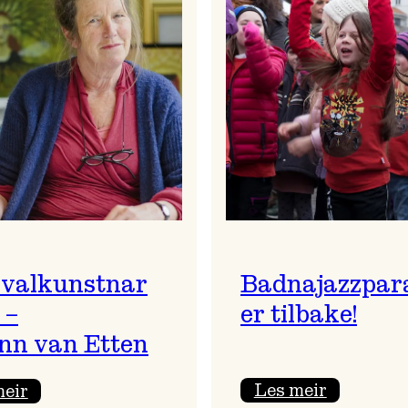
ivalkunstnar
Badnajazzpar
 –
er tilbake!
nn van Etten
:
:
Les meir
meir