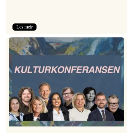
:
Les meir
Room
Service
–
Jazzlinja
på
turné!