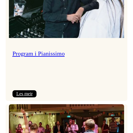
Program i Pianissimo
:
Les meir
Program
i
Pianissimo