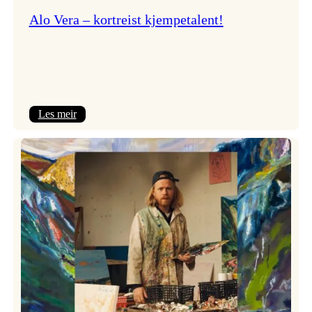
Alo Vera – kortreist kjempetalent!
:
Les meir
Alo
Vera
–
kortreist
kjempetalent!