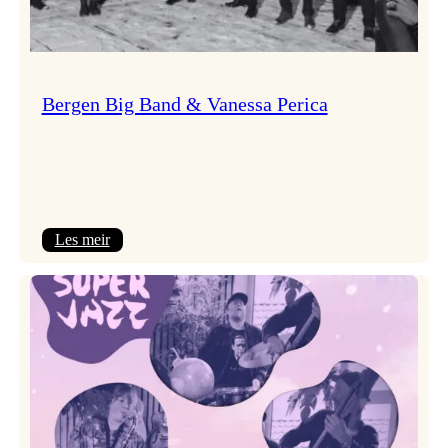
Bergen Big Band & Vanessa Perica
:
Les meir
Bergen
Big
Band
&
Vanessa
Perica