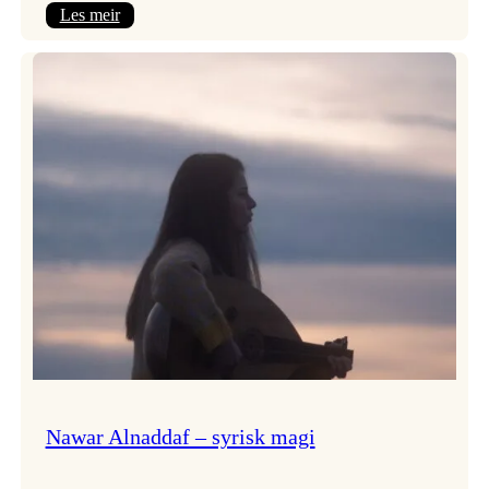
:
Les meir
Himmelfarten
med
plateslepp!
Nawar Alnaddaf – syrisk magi