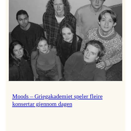
Lindy
Hop!
Moods – Griegakademiet speler fleire
konsertar gjennom dagen