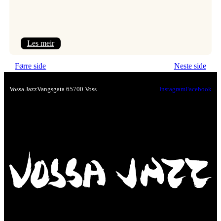
:
Les meir
Nawar
Førre side
Neste side
Alnaddaf
–
Vossa Jazz
Vangsgata 6
5700 Voss
Instagram
Facebook
syrisk
magi