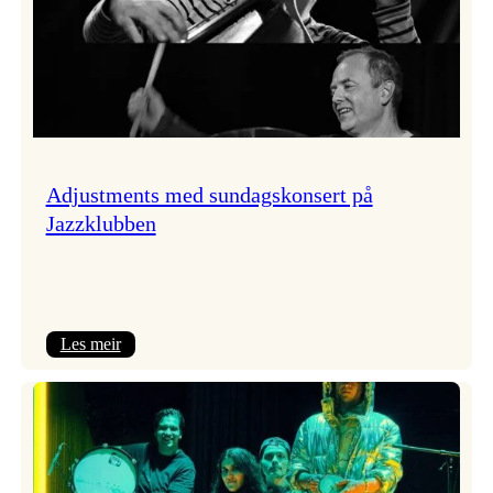
Adjustments med sundagskonsert på
Jazzklubben
:
Les meir
Adjustments
med
sundagskonsert
på
Jazzklubben