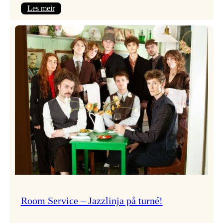
:
Les meir
Moods
–
Griegakademiet
speler
fleire
konsertar
gjennom
dagen
Room Service – Jazzlinja på turné!