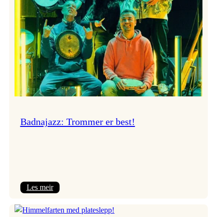
Badnajazz: Trommer er best!
:
Les meir
Badnajazz:
Trommer