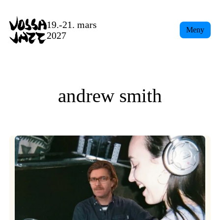
Skip
to
19.-21. mars
Meny
content
2027
andrew smith