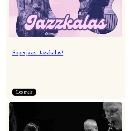
Superjazz: Jazzkalas!
:
Les meir
Superjazz:
Jazzkalas!