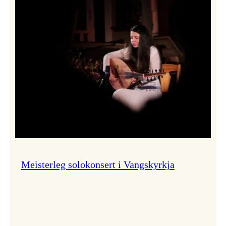
Thomas
Dybdahl
styrte
Vossa
Jazz
i
hamn
Meisterleg solokonsert i Vangskyrkja