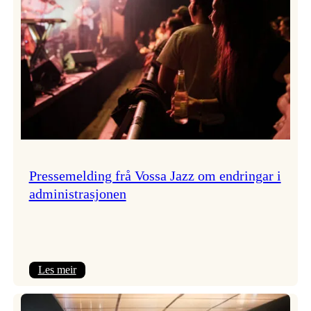
Pressemelding frå Vossa Jazz om endringar i
administrasjonen
:
Les meir
Pressemelding
frå