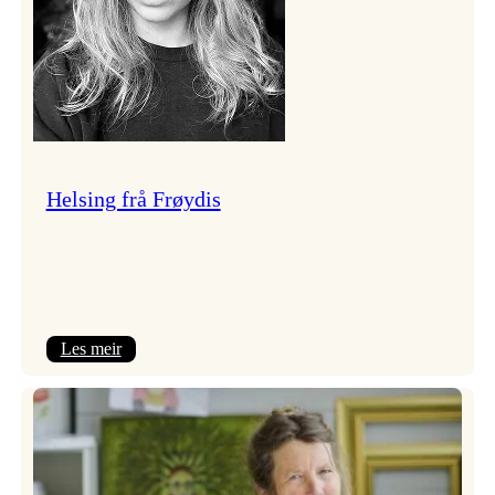
Helsing frå Frøydis
:
Les meir
Helsing
frå
Frøydis