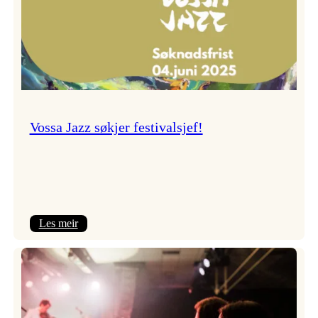
Vossa Jazz søkjer festivalsjef!
:
Les meir
Vossa
Jazz
søkjer
festivalsjef!