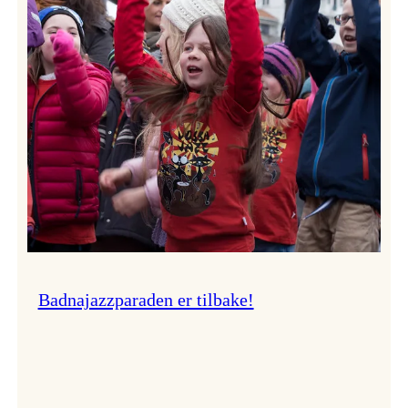
–
Ingunn van Etten
Badnajazzparaden er tilbake!