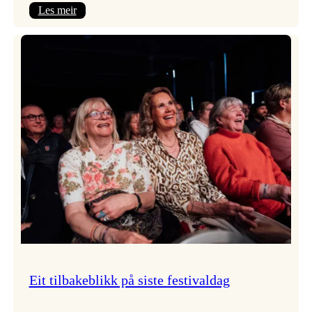
:
Les meir
Takk
for
i
år!
Eit tilbakeblikk på siste festivaldag