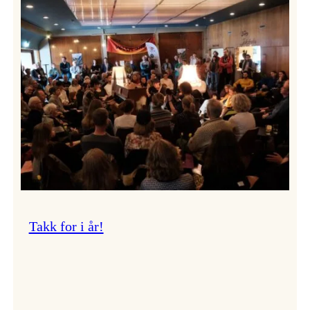
Vossa
Jazz
om
endringar
i
administrasjonen
Takk for i år!