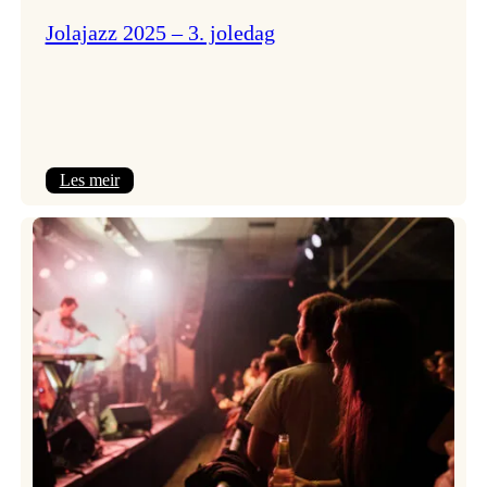
Jolajazz 2025 – 3. joledag
:
Les meir
Jolajazz
2025
–
3.
joledag