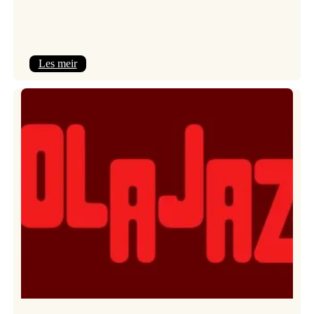
:
Les meir
Kulturkonferansen
2026