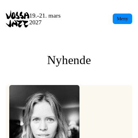
Skip
to
19.-21. mars
Meny
content
2027
Nyhende