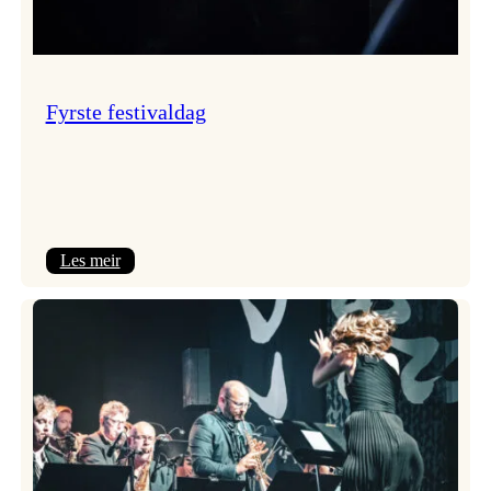
Fyrste festivaldag
:
Les meir
Fyrste
festivaldag