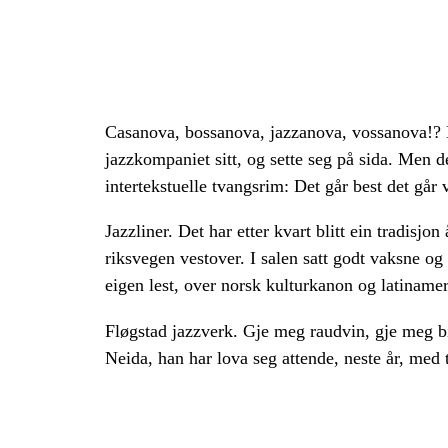
Casanova, bossanova, jazzanova, vossanova!? H
jazzkompaniet sitt, og sette seg på sida. Men 
intertekstuelle tvangsrim: Det går best det går 
Jazzliner. Det har etter kvart blitt ein tradisj
riksvegen vestover. I salen satt godt vaksne o
eigen lest, over norsk kulturkanon og latiname
Fløgstad jazzverk. Gje meg raudvin, gje meg bif
Neida, han har lova seg attende, neste år, med