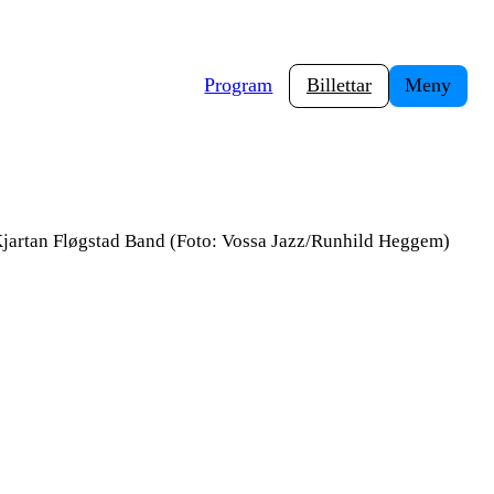
Program
Billettar
Meny
jartan Fløgstad Band (Foto: Vossa Jazz/Runhild Heggem)