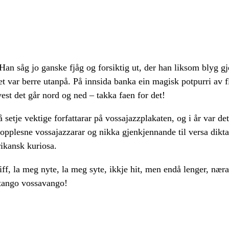
an såg jo ganske fjåg og forsiktig ut, der han liksom blyg g
det var berre utanpå. På innsida banka ein magisk potpurri av
vest det går nord og ned – takka faen for det!
on å setje vektige forfattarar på vossajazzplakaten, og i år var
g opplesne vossajazzarar og nikka gjenkjennande til versa dik
rikansk kuriosa.
f, la meg nyte, la meg syte, ikkje hit, men endå lenger, nærast
 tango vossavango!