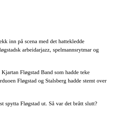
jekk inn på scena med det hattekledde
 fløgstadsk arbeidarjazz, spelmannsrytmar og
 det Kjartan Fløgstad Band som hadde teke
tarduoen Fløgstad og Stalsberg hadde stemt over
 spytta Fløgstad ut. Så var det brått slutt?