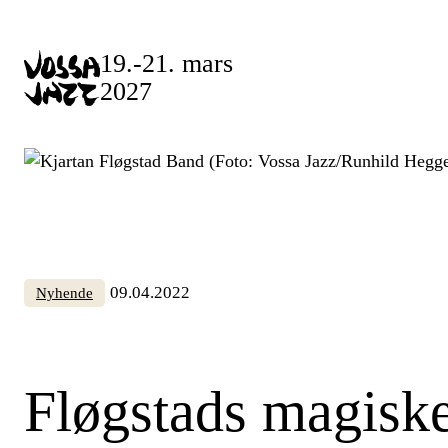
Skip
to
19.-21. mars
content
2027
09.04.2022
Nyhende
Fløgstads magisk