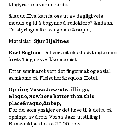
tilhøyrarane vera urørde.
&laquo,Hva kan få oss ut av dagliglivets
modus og til å begynne å reflektere? &ndash,
Ta styringen for svingende!&raquo,
Møteleiar:
Sjur Hjeltnes
Karl Seglem
. Det vert eit eksklusivt møte med
årets Tingingsverkkomponist.
Etter seminaret vert det fingermat og sosial
samkome på Fleischer&rsquo,s Hotel.
Opning Vossa Jazz-utstillinga,
&laquo,Nowhere better than this
place&raquo,&nbsp,
For dei som ynskjer er det høve til å delta på
opninga av årets Vossa Jazz-utstilling i
Banksmidja klokka 20:00. rets