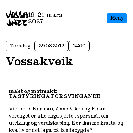
19.-21. mars
Meny
2027
Torsdag
29.03.2012
14:00
Vossakveik
makt og motmakt:
TA STYRINGA FOR SVINGANDE
Victor D. Norman, Anne Viken og Einar
verenget er alle engasjerte i spørsmål om
utvikling og verdiskaping. Kor finn me krafta og
kva liv er det laga på landsbygda?