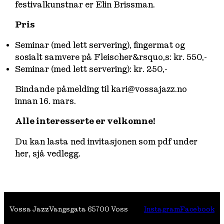
festivalkunstnar er Elin Brissman.
Pris
Seminar (med lett servering), fingermat og
sosialt samvere på Fleischer&rsquo,s: kr. 550,-
Seminar (med lett servering): kr. 250,-
Bindande påmelding til kari@vossajazz.no
innan 16. mars.
Alle interesserte er velkomne!
Du kan lasta ned invitasjonen som pdf under
her, sjå vedlegg.
Vossa Jazz
Vangsgata 6
5700 Voss
Instagram
Facebook