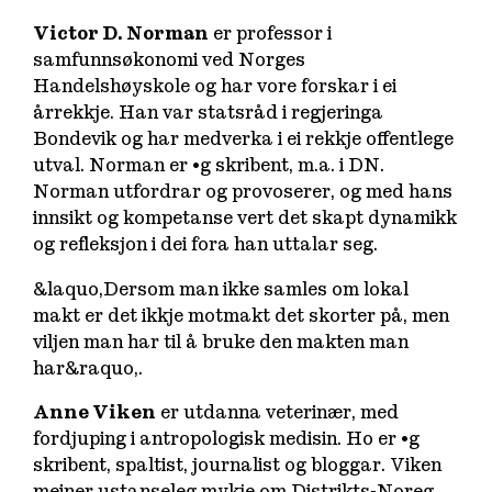
Victor D. Norman
er professor i
samfunnsøkonomi ved Norges
Handelshøyskole og har vore forskar i ei
årrekkje. Han var statsråd i regjeringa
Bondevik og har medverka i ei rekkje offentlege
utval. Norman er •g skribent, m.a. i DN.
Norman utfordrar og provoserer, og med hans
innsikt og kompetanse vert det skapt dynamikk
og refleksjon i dei fora han uttalar seg.
&laquo,Dersom man ikke samles om lokal
makt er det ikkje motmakt det skorter på, men
viljen man har til å bruke den makten man
har&raquo,.
Anne Viken
er utdanna veterinær, med
fordjuping i antropologisk medisin. Ho er •g
skribent, spaltist, journalist og bloggar. Viken
meiner ustanseleg mykje om Distrikts-Noreg.