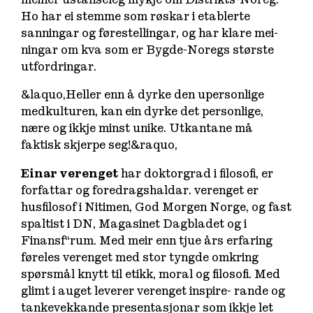
Ho har ei stemme som røskar i etablerte
sanningar og førestellingar, og har klare mei-
ningar om kva som er Bygde-Noregs største
utfordringar.
&laquo,Heller enn å dyrke den upersonlige
medkulturen, kan ein dyrke det personlige,
nære og ikkje minst unike. Utkantane må
faktisk skjerpe seg!&raquo,
Einar verenget
har doktorgrad i filosofi, er
forfattar og foredragshaldar. verenget er
husfilosof i Nitimen, God Morgen Norge, og fast
spaltist i DN, Magasinet Dagbladet og i
Finansf“rum. Med meir enn tjue års erfaring
føreles verenget med stor tyngde omkring
spørsmål knytt til etikk, moral og filosofi. Med
glimt i auget leverer verenget inspire- rande og
tankevekkande presentasjonar som ikkje let