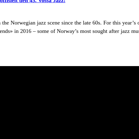
ffisielt den 45. Vossa Jazz!
the Norwegian jazz scene since the late 60s. For this year’s
gends» in 2016 – some of Norway’s most sought after jazz mus