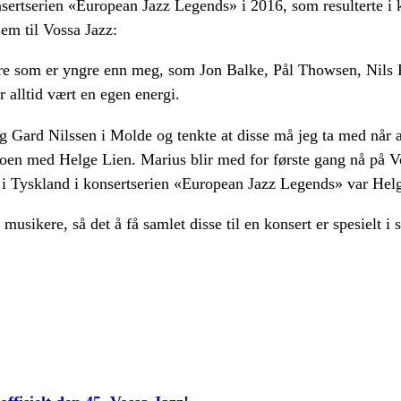
nsertserien «European Jazz Legends» i 2016, som resulterte i
em til Vossa Jazz:
ere som er yngre enn meg, som Jon Balke, Pål Thowsen, Nils 
 alltid vært en egen energi.
g Gard Nilssen i Molde og tenkte at disse må jeg ta med når 
rioen med Helge Lien. Marius blir med for første gang nå på 
 i Tyskland i konsertserien «European Jazz Legends» var Helge
 musikere, så det å få samlet disse til en konsert er spesielt i