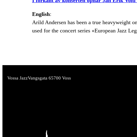
I forkant av konserten opnar Jan Erik Vold o
English
:
Arild Andersen has been a true heavyweight on 
used for the concert series «European Jazz Le
Vossa Jazz
Vangsgata 6
5700 Voss