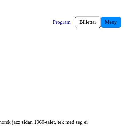
Program
Billettar
Meny
norsk jazz sidan 1960-talet, tek med seg ei