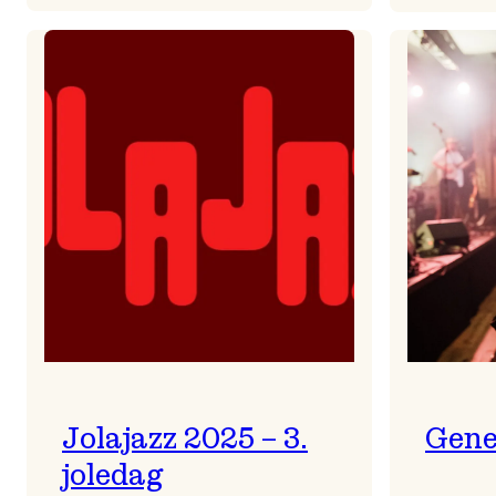
Helsing
frå
Frøydis
Jolajazz 2025 – 3.
Gene
joledag