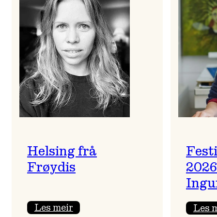
Helsing frå
Fest
Frøydis
2026
Ingu
:
Les meir
Les 