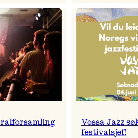
Badnajaz
Festivalkunstnar
er
2026
tilbake!
–
Ingunn van Etten
ralforsamling
Vossa Jazz sø
festivalsjef!