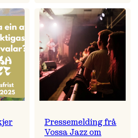
zparaden
Kulturkonferansen
2026
kjer
Pressemelding frå
Vossa Jazz om