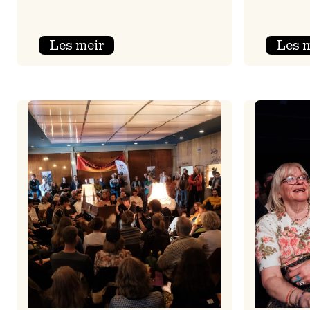
:
Les meir
Les 
Jolajazz
2025
–
3.
joledag