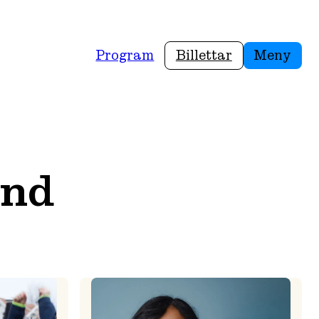
Program
Billettar
Meny
and