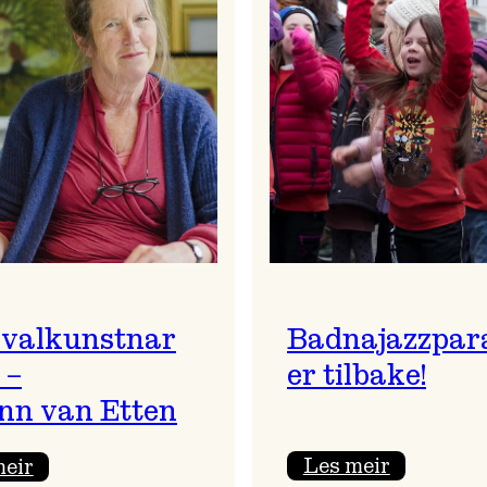
ivalkunstnar
Badnajazzpar
 –
er tilbake!
nn van Etten
:
:
Les meir
meir