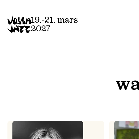
Skip
to
19.-21. mars
content
2027
wa