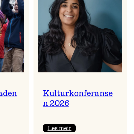
aden
Kulturkonferanse
n 2026
:
Les meir