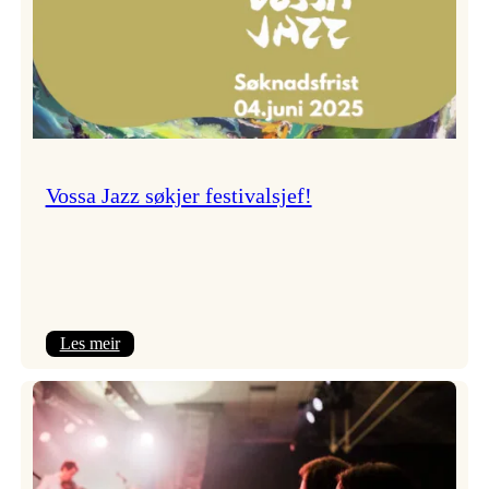
Vossa Jazz søkjer festivalsjef!
:
Les meir
Vossa
Jazz
søkjer
festivalsjef!