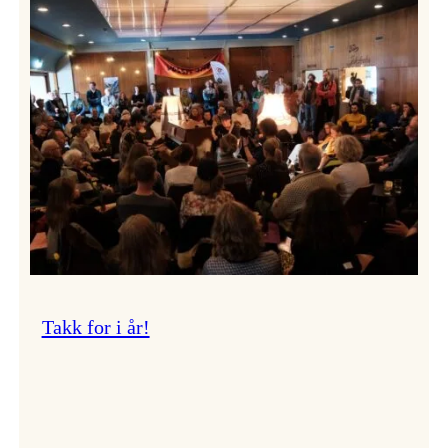
Vossa
Jazz
om
endringar
i
administrasjonen
Takk for i år!