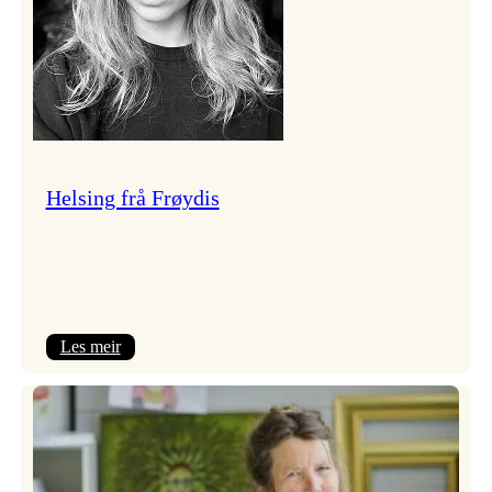
Helsing frå Frøydis
:
Les meir
Helsing
frå
Frøydis