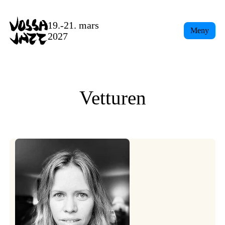
Skip
to
19.-21. mars
Meny
content
2027
Vetturen