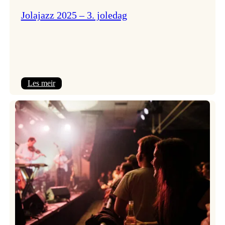
Jolajazz 2025 – 3. joledag
:
Les meir
Jolajazz
2025
–
3.
joledag