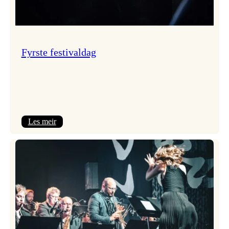
Fyrste festivaldag
:
Les meir
Fyrste
festivaldag