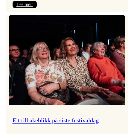
:
Les meir
Takk
for
i
år!
Eit tilbakeblikk på siste festivaldag