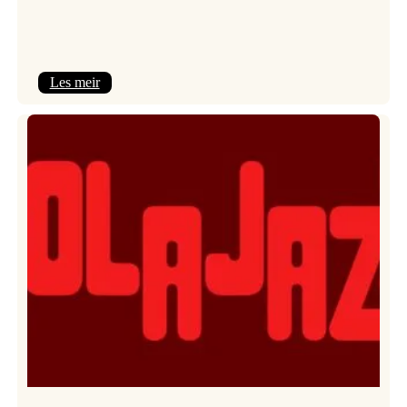
:
Les meir
Kulturkonferansen
2026