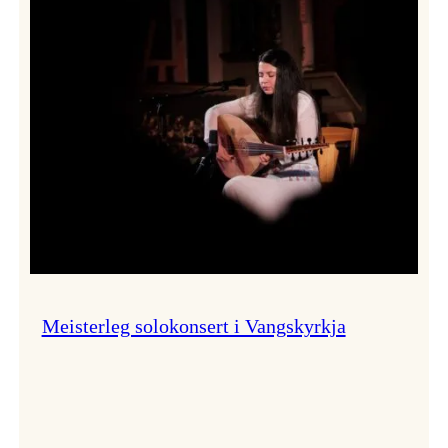
Thomas
Dybdahl
styrte
Vossa
Jazz
i
hamn
Meisterleg solokonsert i Vangskyrkja