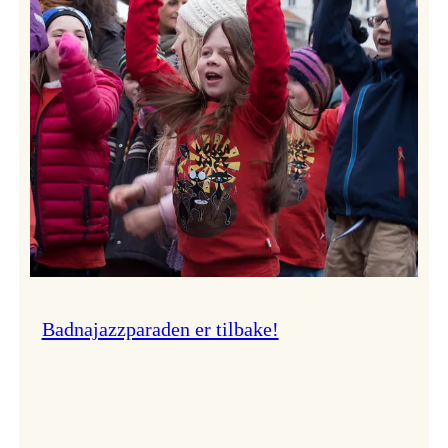
–
Ingunn van Etten
Badnajazzparaden er tilbake!