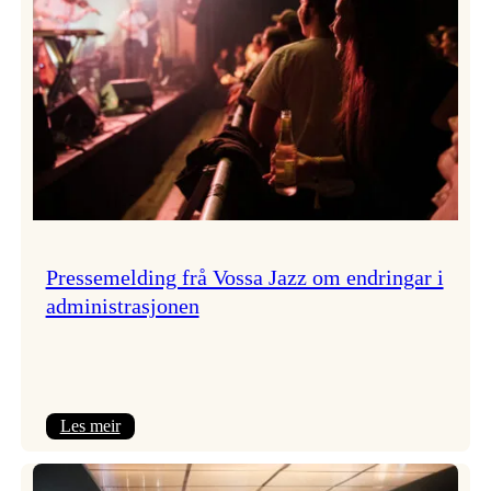
Pressemelding frå Vossa Jazz om endringar i
administrasjonen
:
Les meir
Pressemelding
frå