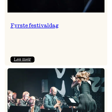
Fyrste festivaldag
:
Les meir
Fyrste
festivaldag