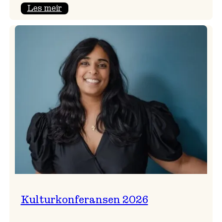
:
Les meir
Badnajazzparaden
er
tilbake!
Kulturkonferansen 2026