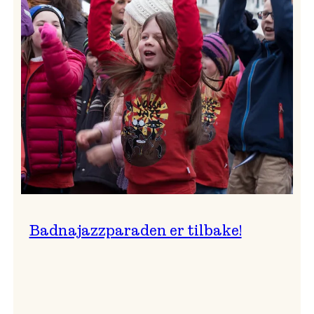
–
Ingunn van Etten
Badnajazzparaden er tilbake!