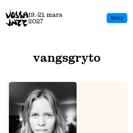
Skip
to
19.-21. mars
Meny
content
2027
vangsgryto