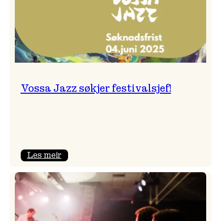
Vossa Jazz søkjer festivalsjef!
:
Les meir
Vossa
Jazz
søkjer
festivalsjef!