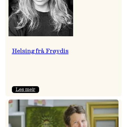
Helsing frå Frøydis
:
Les meir
Helsing
frå
Frøydis