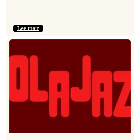
:
Les meir
Kulturkonferansen
2026