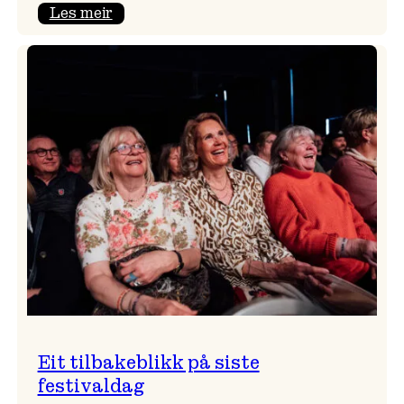
:
Les meir
Takk
for
i
år!
Eit tilbakeblikk på siste
festivaldag