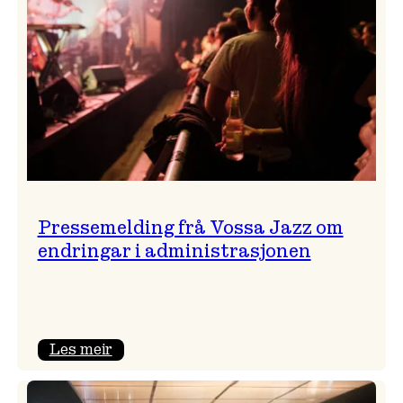
Pressemelding frå Vossa Jazz om
endringar i administrasjonen
:
Les meir
Pressemelding
frå