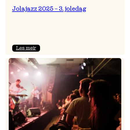
Jolajazz 2025 – 3. joledag
:
Les meir
Jolajazz
2025
–
3.
joledag