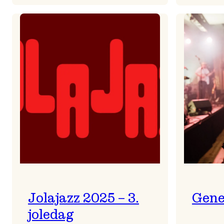
Helsing
frå
Frøydis
Jolajazz 2025 – 3.
Gene
joledag