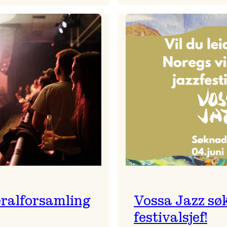
Badnajaz
Festivalkunstnar
er
2026
tilbake!
–
Ingunn van Etten
ralforsamling
Vossa Jazz sø
festivalsjef!