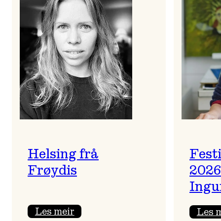
Helsing frå
Fest
Frøydis
2026
Ingu
:
Les meir
Les 