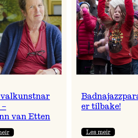
ivalkunstnar
Badnajazzpar
 –
er tilbake!
nn van Etten
:
:
Les meir
meir