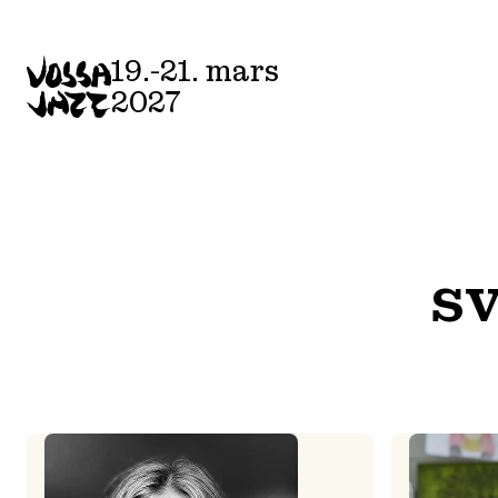
Skip
to
19.-21. mars
content
2027
sv