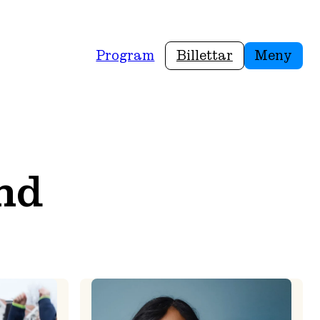
Program
Billettar
Meny
and