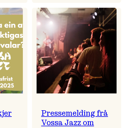
zparaden
Kulturkonferansen
2026
kjer
Pressemelding frå
Vossa Jazz om