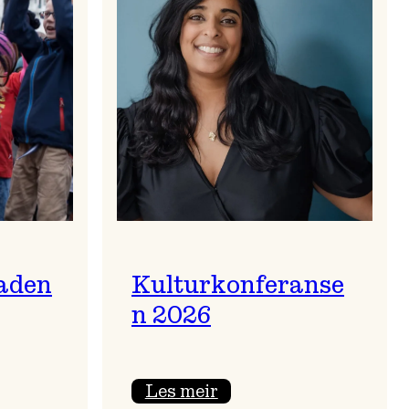
aden
Kulturkonferanse
n 2026
:
Les meir