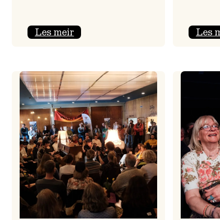
:
Les meir
Les 
Jolajazz
2025
–
3.
joledag