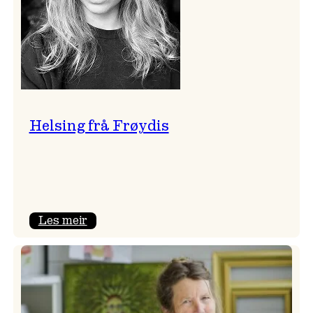
Helsing frå Frøydis
:
Les meir
Helsing
frå
Frøydis