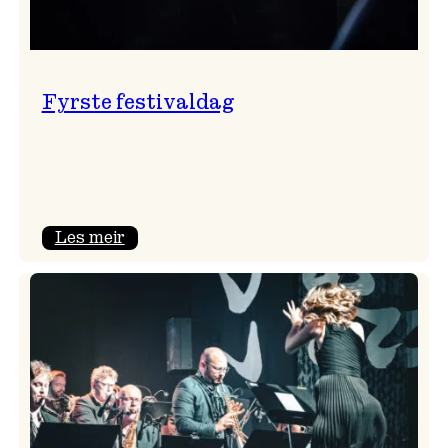
Fyrste festivaldag
:
Les meir
Fyrste
festivaldag