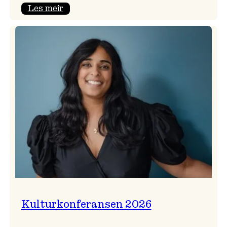
:
Les meir
Badnajazzparaden
er
tilbake!
Kulturkonferansen 2026