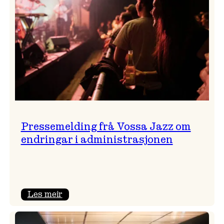
Pressemelding frå Vossa Jazz om
endringar i administrasjonen
:
Les meir
Pressemelding
frå