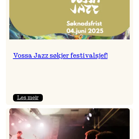
Vossa Jazz søkjer festivalsjef!
:
Les meir
Vossa
Jazz
søkjer
festivalsjef!