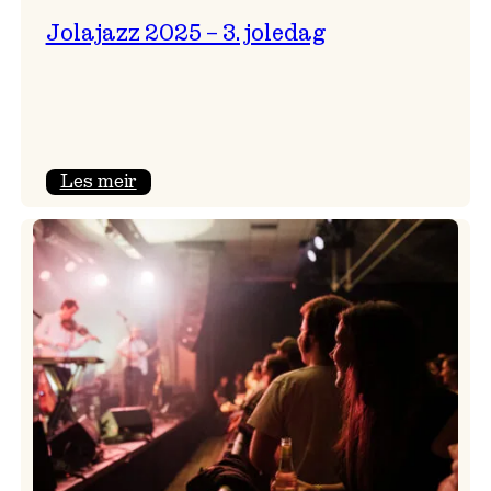
Jolajazz 2025 – 3. joledag
:
Les meir
Jolajazz
2025
–
3.
joledag