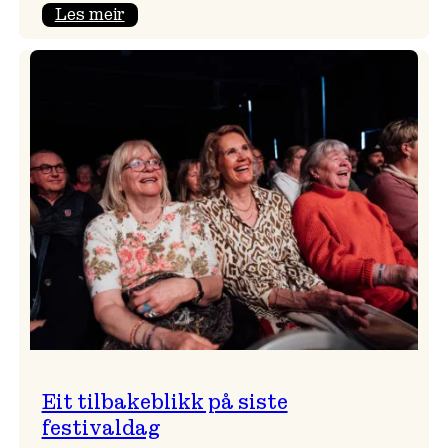
:
Les meir
Takk
for
i
år!
Eit tilbakeblikk på siste
festivaldag