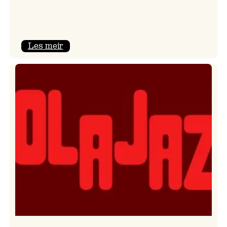
:
Les meir
Kulturkonferansen
2026