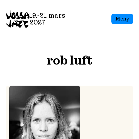
Skip
to
19.-21. mars
Meny
content
2027
rob luft