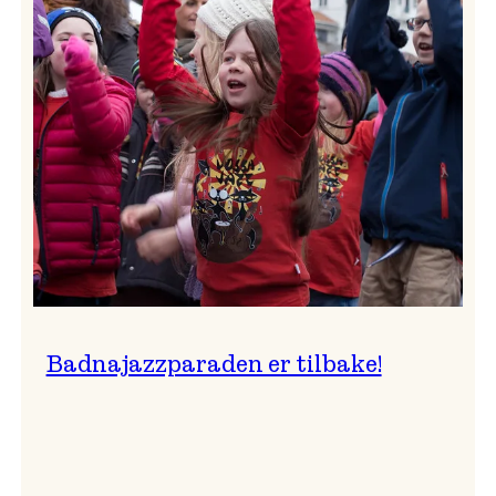
–
Ingunn van Etten
Badnajazzparaden er tilbake!