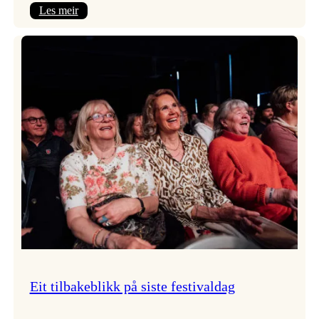
:
Les meir
Takk
for
i
år!
Eit tilbakeblikk på siste festivaldag