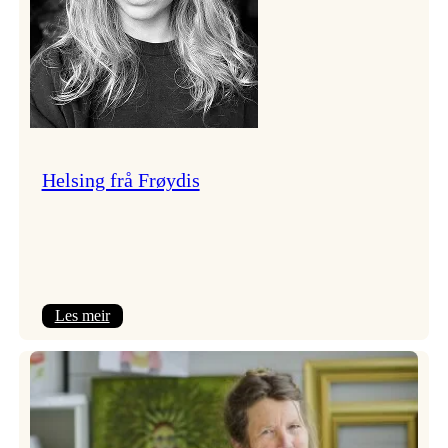
Helsing frå Frøydis
:
Les meir
Helsing
frå
Frøydis