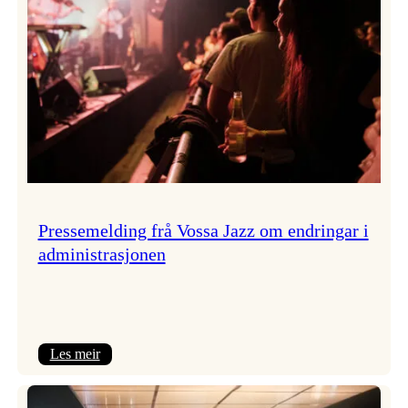
Pressemelding frå Vossa Jazz om endringar i
administrasjonen
:
Les meir
Pressemelding
frå