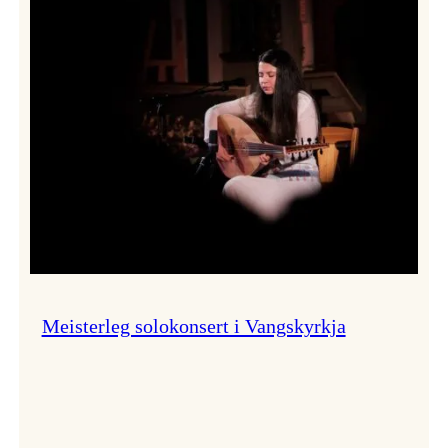
Thomas
Dybdahl
styrte
Vossa
Jazz
i
hamn
Meisterleg solokonsert i Vangskyrkja