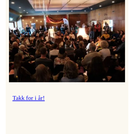
Vossa
Jazz
om
endringar
i
administrasjonen
Takk for i år!