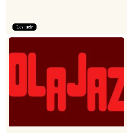
:
Les meir
Kulturkonferansen
2026