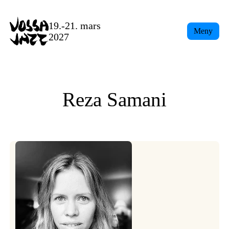
Skip
to
19.-21. mars
Meny
content
2027
Reza Samani