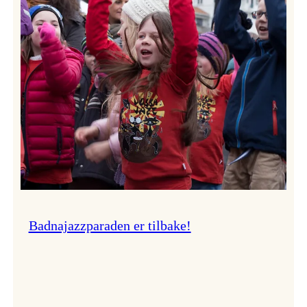
–
Ingunn van Etten
Badnajazzparaden er tilbake!