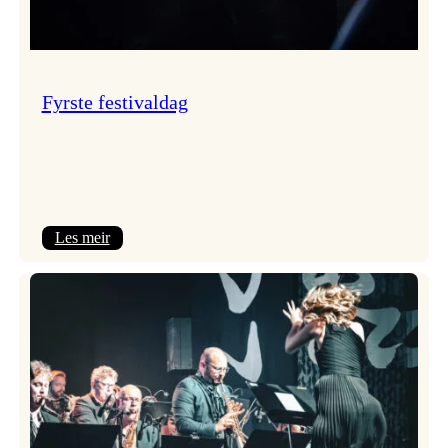
Fyrste festivaldag
:
Les meir
Fyrste
festivaldag