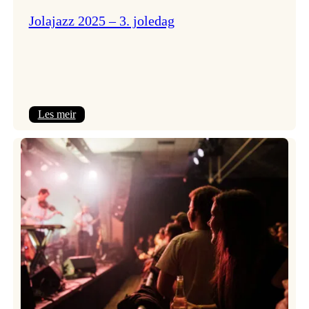
Jolajazz 2025 – 3. joledag
:
Les meir
Jolajazz
2025
–
3.
joledag