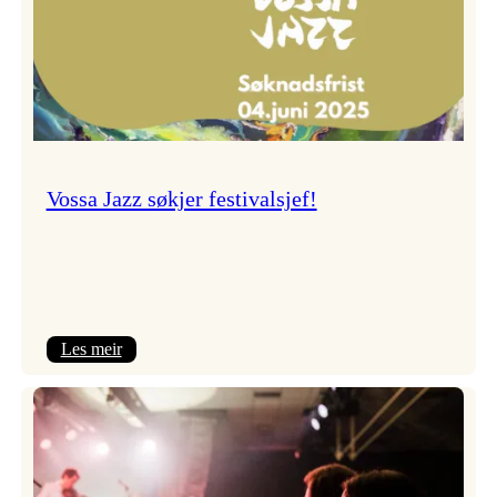
Vossa Jazz søkjer festivalsjef!
:
Les meir
Vossa
Jazz
søkjer
festivalsjef!