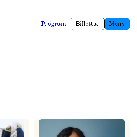
Program
Billettar
Meny