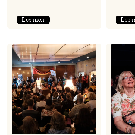
:
Les meir
Les 
Jolajazz
2025
–
3.
joledag