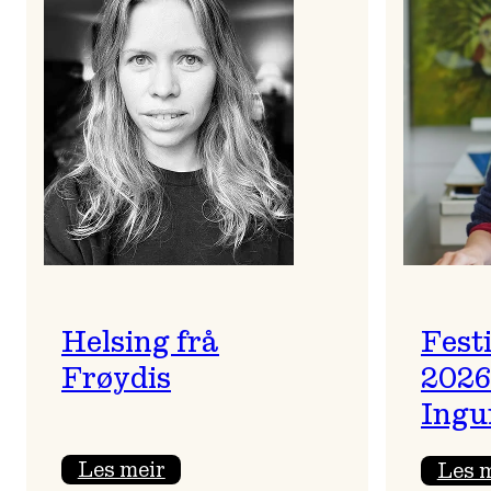
Helsing frå
Fest
Frøydis
2026
Ingu
:
Les meir
Les 