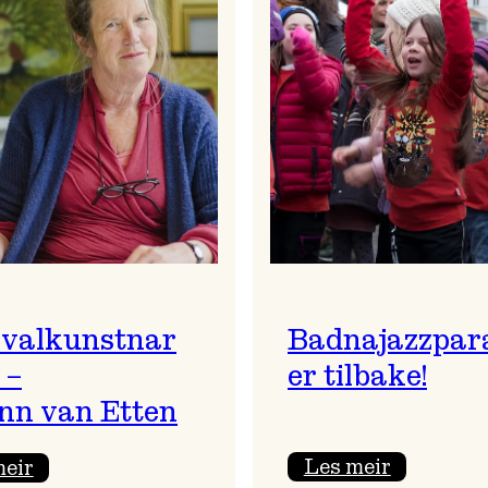
ivalkunstnar
Badnajazzpar
 –
er tilbake!
nn van Etten
:
:
Les meir
meir