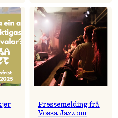
zparaden
Kulturkonferansen
2026
kjer
Pressemelding frå
Vossa Jazz om