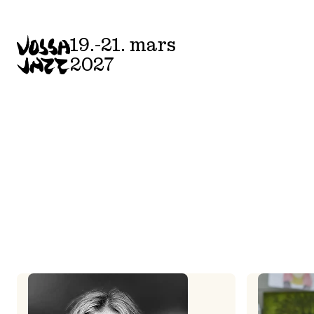
Skip
to
19.-21. mars
content
2027