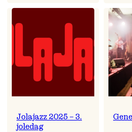
Helsing
frå
Frøydis
Jolajazz 2025 – 3.
Gene
joledag