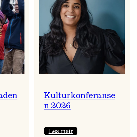
aden
Kulturkonferanse
n 2026
:
Les meir