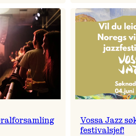
Badnajaz
Festivalkunstnar
er
2026
tilbake!
–
Ingunn van Etten
ralforsamling
Vossa Jazz sø
festivalsjef!