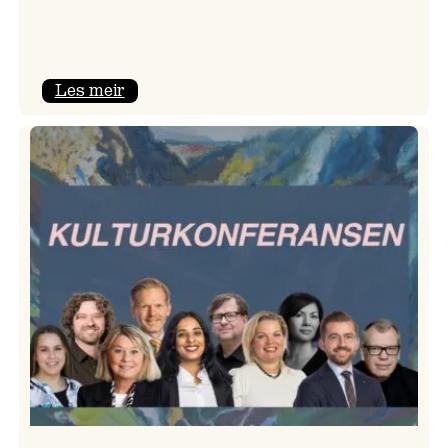
:
Les meir
Room
Service
–
Jazzlinja
på
turné!