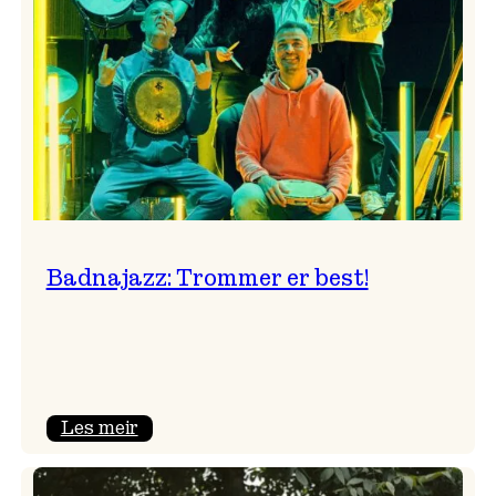
Badnajazz: Trommer er best!
:
Les meir
Badnajazz:
Trommer