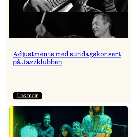
Adjustments med sundagskonsert
på Jazzklubben
:
Les meir
Adjustments
med
sundagskonsert
på
Jazzklubben