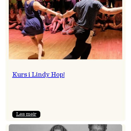
Kurs i Lindy Hop!
:
Les meir
Kurs
i