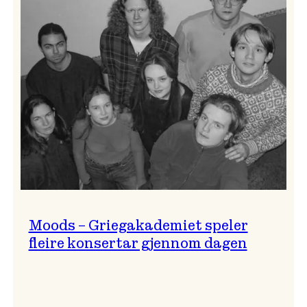
Lindy
Hop!
Moods – Griegakademiet speler
fleire konsertar gjennom dagen