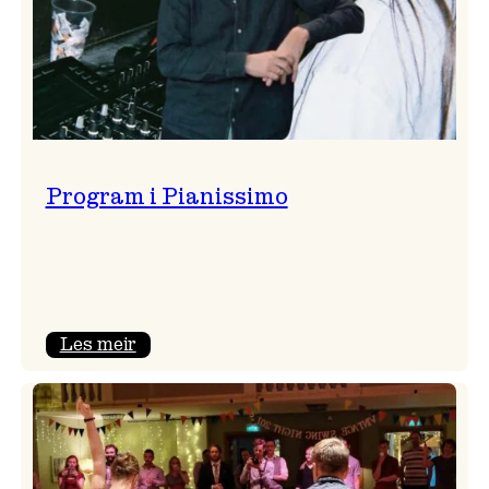
Program i Pianissimo
:
Les meir
Program
i
Pianissimo