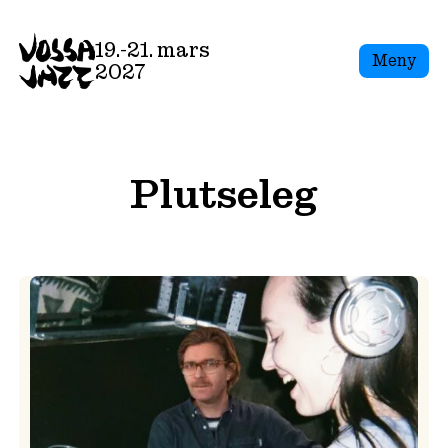
Skip
to
19.-21. mars
Meny
content
2027
Plutseleg