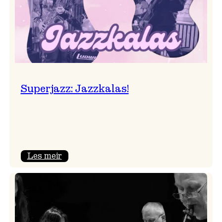
Superjazz: Jazzkalas!
:
Les meir
Superjazz:
Jazzkalas!