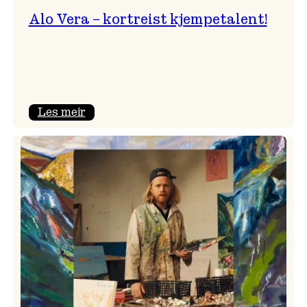
Alo Vera – kortreist kjempetalent!
:
Les meir
Alo
Vera
–
kortreist
kjempetalent!