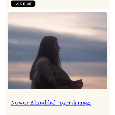
:
Les meir
Himmelfarten
med
plateslepp!
Nawar Alnaddaf – syrisk magi