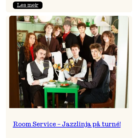
:
Les meir
Moods
–
Griegakademiet
speler
fleire
konsertar
gjennom
dagen
Room Service – Jazzlinja på turné!