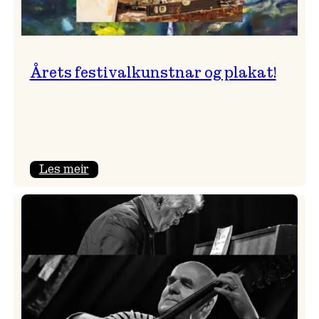
Årets festivalkunstnar og plakat!
:
Les meir
Årets
festivalkunstnar
og
plakat!