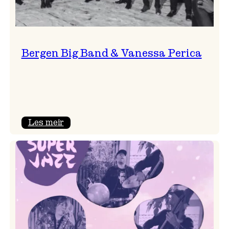
Bergen Big Band & Vanessa Perica
:
Les meir
Bergen
Big
Band
&
Vanessa
Perica