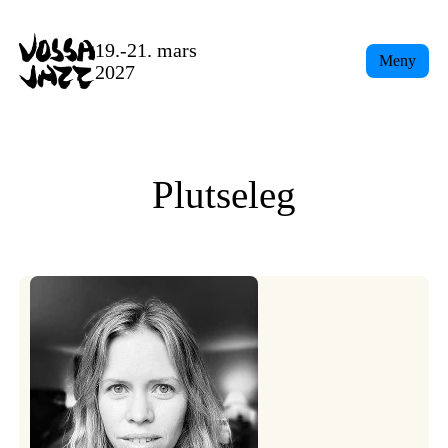
Skip
to
19.-21. mars
Meny
content
2027
Plutseleg