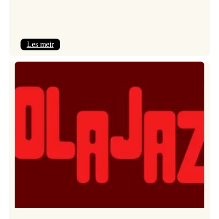
:
Les meir
Kulturkonferansen
2026