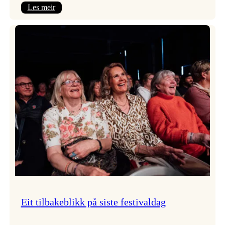
:
Les meir
Takk
for
i
år!
Eit tilbakeblikk på siste festivaldag