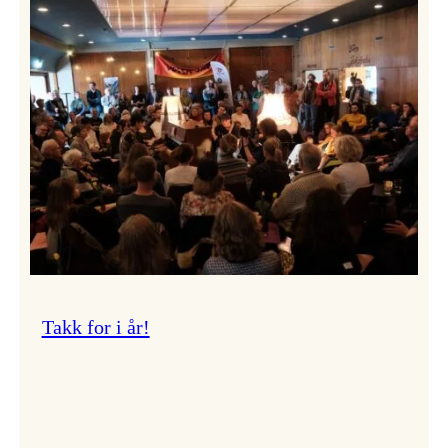
Vossa
Jazz
om
endringar
i
administrasjonen
Takk for i år!