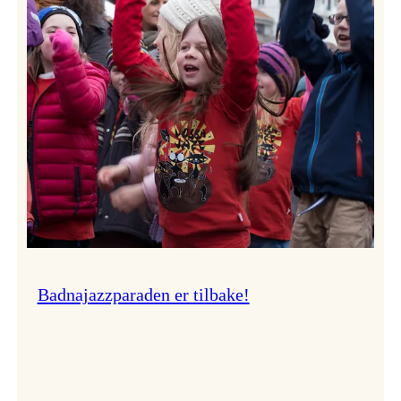
–
Ingunn van Etten
Badnajazzparaden er tilbake!