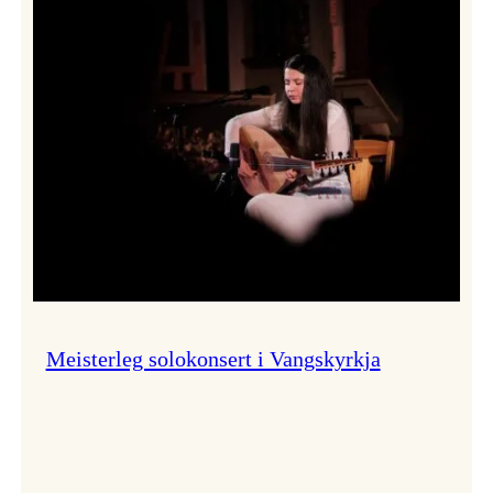
Thomas
Dybdahl
styrte
Vossa
Jazz
i
hamn
Meisterleg solokonsert i Vangskyrkja