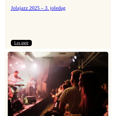
Jolajazz 2025 – 3. joledag
:
Les meir
Jolajazz
2025
–
3.
joledag