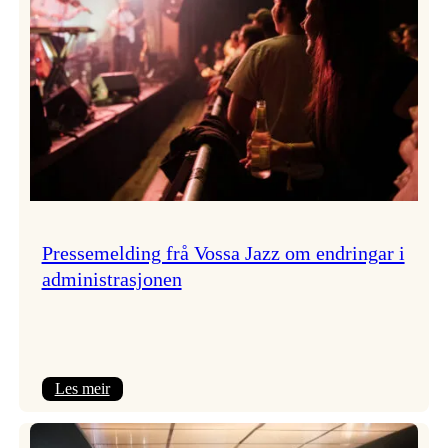
Pressemelding frå Vossa Jazz om endringar i
administrasjonen
:
Les meir
Pressemelding
frå