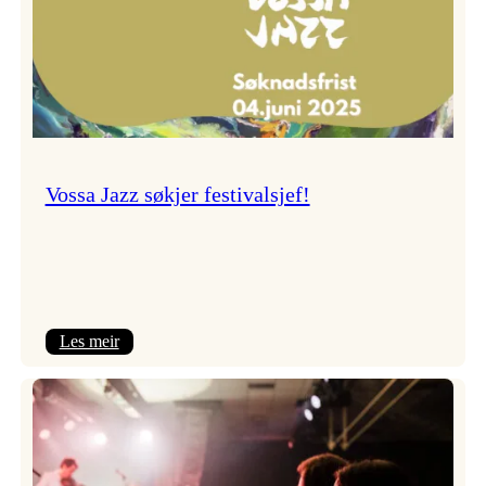
Vossa Jazz søkjer festivalsjef!
:
Les meir
Vossa
Jazz
søkjer
festivalsjef!