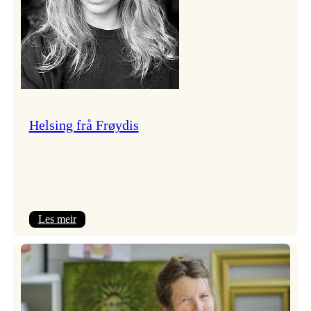
Helsing frå Frøydis
:
Les meir
Helsing
frå
Frøydis