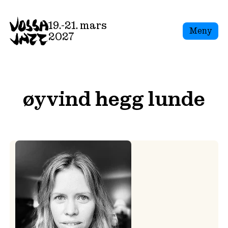
Skip
to
19.-21. mars
Meny
content
2027
øyvind hegg lunde