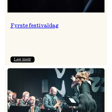
Fyrste festivaldag
:
Les meir
Fyrste
festivaldag