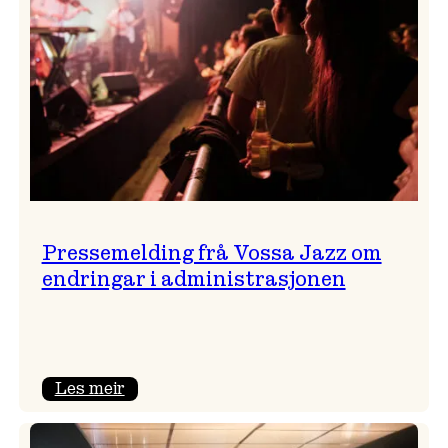
Pressemelding frå Vossa Jazz om
endringar i administrasjonen
:
Les meir
Pressemelding
frå