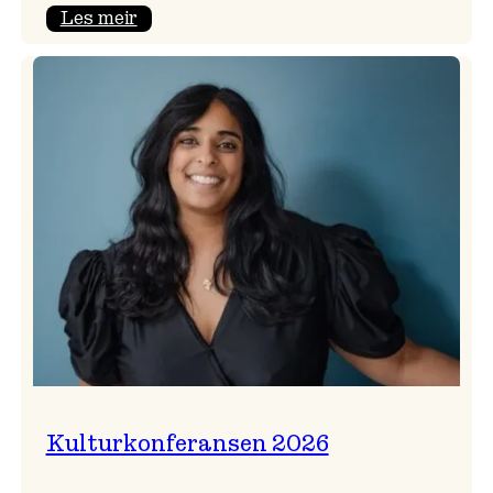
:
Les meir
Badnajazzparaden
er
tilbake!
Kulturkonferansen 2026