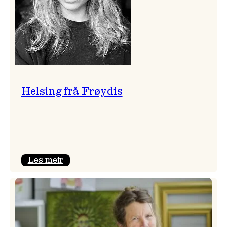
Helsing frå Frøydis
:
Les meir
Helsing
frå
Frøydis