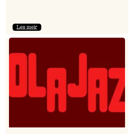
:
Les meir
Kulturkonferansen
2026