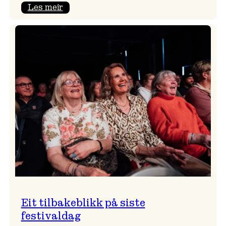
:
Les meir
Takk
for
i
år!
Eit tilbakeblikk på siste
festivaldag