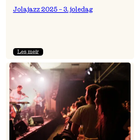
Jolajazz 2025 – 3. joledag
:
Les meir
Jolajazz
2025
–
3.
joledag