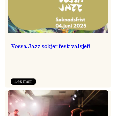
Vossa Jazz søkjer festivalsjef!
:
Les meir
Vossa
Jazz
søkjer
festivalsjef!