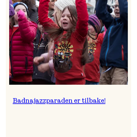
–
Ingunn van Etten
Badnajazzparaden er tilbake!