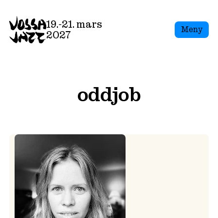
Skip
to
19.-21. mars
Meny
content
2027
oddjob