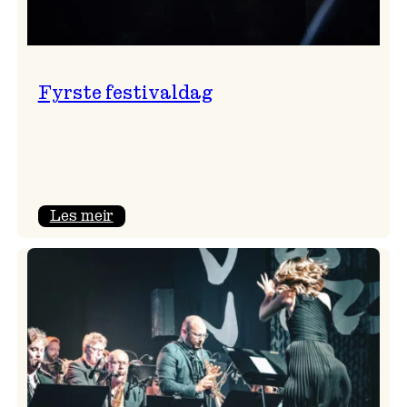
Fyrste festivaldag
:
Les meir
Fyrste
festivaldag