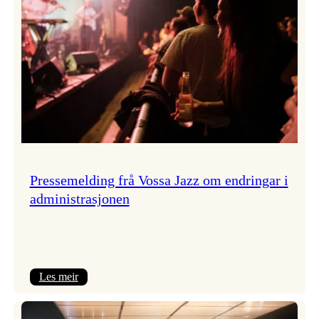
Pressemelding frå Vossa Jazz om endringar i
administrasjonen
:
Les meir
Pressemelding
frå