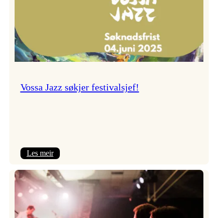
Vossa Jazz søkjer festivalsjef!
:
Les meir
Vossa
Jazz
søkjer
festivalsjef!