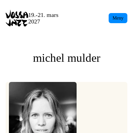
Skip
to
19.-21. mars
Meny
content
2027
michel mulder