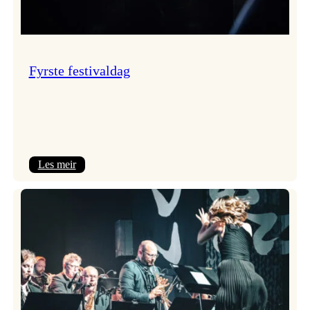
Fyrste festivaldag
:
Les meir
Fyrste
festivaldag