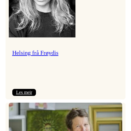
Helsing frå Frøydis
:
Les meir
Helsing
frå
Frøydis