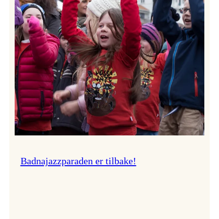
–
Ingunn van Etten
Badnajazzparaden er tilbake!