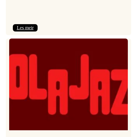
:
Les meir
Kulturkonferansen
2026