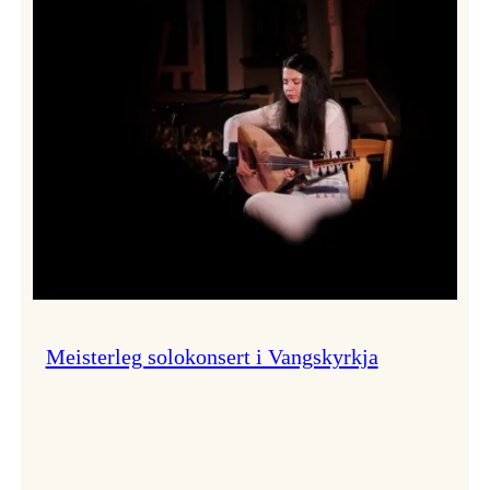
Thomas
Dybdahl
styrte
Vossa
Jazz
i
hamn
Meisterleg solokonsert i Vangskyrkja