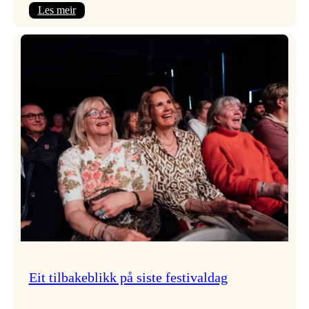
:
Les meir
Takk
for
i
år!
Eit tilbakeblikk på siste festivaldag