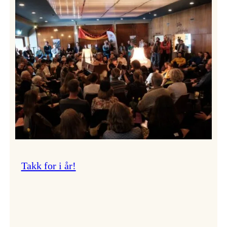
Vossa
Jazz
om
endringar
i
administrasjonen
Takk for i år!