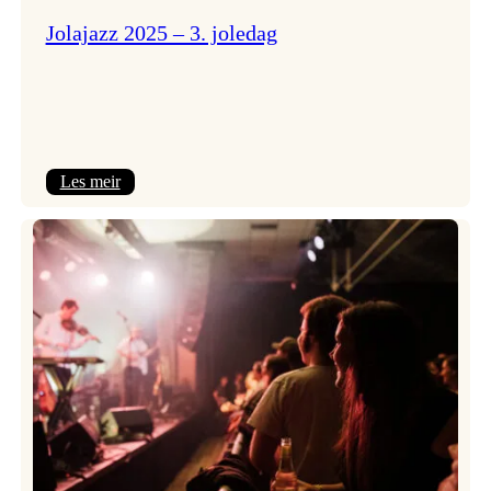
Jolajazz 2025 – 3. joledag
:
Les meir
Jolajazz
2025
–
3.
joledag