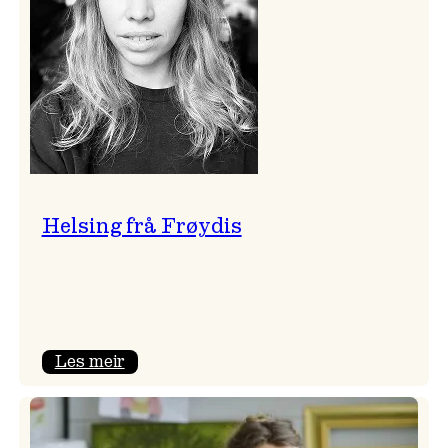
Helsing frå Frøydis
:
Les meir
Helsing
frå
Frøydis