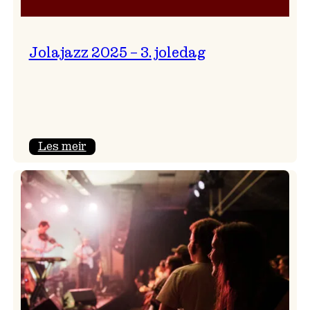
Jolajazz 2025 – 3. joledag
:
Les meir
Jolajazz
2025
–
3.
joledag