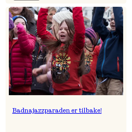
Festivalkunstnar
2026
–
Ingunn van Etten
Badnajazzparaden er tilbake!