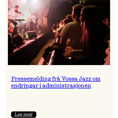
festivalsjef!
Pressemelding frå Vossa Jazz om
endringar i administrasjonen
:
Les meir