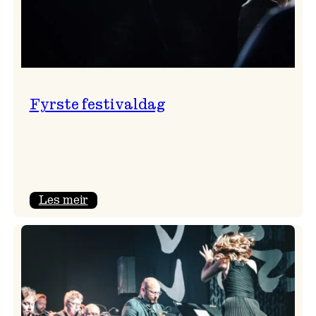
Fyrste festivaldag
:
Les meir
Fyrste
festivaldag