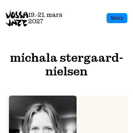
Skip
to
19.-21. mars
Meny
content
2027
michala stergaard-
nielsen