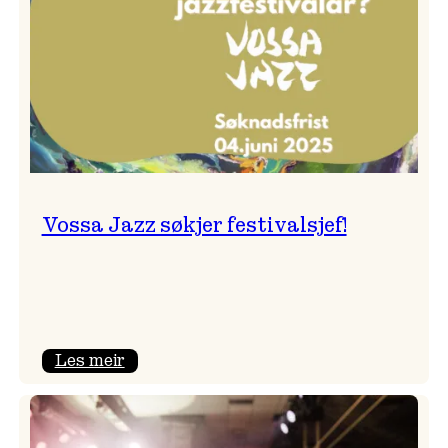
Vossa Jazz søkjer festivalsjef!
:
Les meir
Vossa
Jazz
søkjer