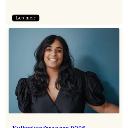
:
Les meir
Badnajazzparaden
er
tilbake!