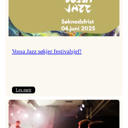
Vossa Jazz søkjer festivalsjef!
:
Les meir
Vossa
Jazz
søkjer
festivalsjef!