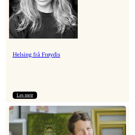
Helsing frå Frøydis
:
Les meir
Helsing
frå
Frøydis