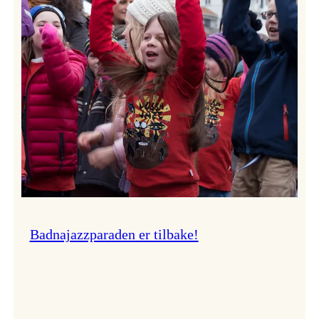
–
Ingunn van Etten
Badnajazzparaden er tilbake!