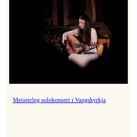
Thomas
Dybdahl
styrte
Vossa
Jazz
i
hamn
Meisterleg solokonsert i Vangskyrkja