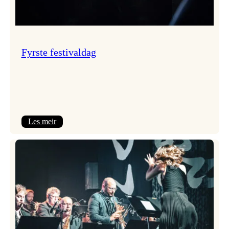
Fyrste festivaldag
:
Les meir
Fyrste
festivaldag