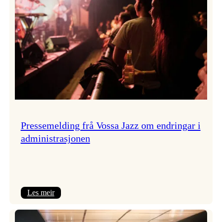
Pressemelding frå Vossa Jazz om endringar i
administrasjonen
:
Les meir
Pressemelding
frå