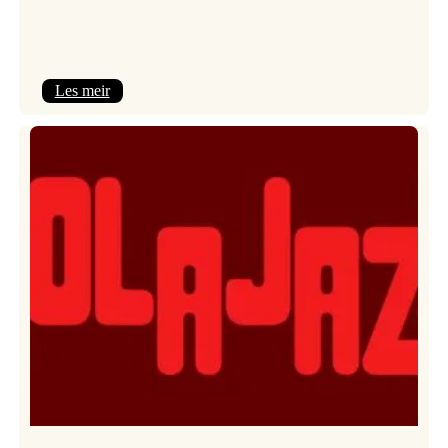
:
Les meir
Kulturkonferansen
2026