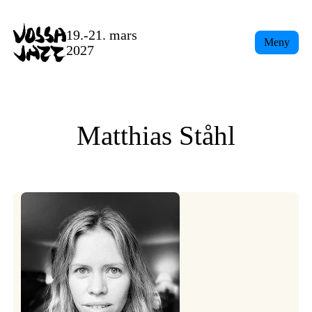
Skip
to
19.-21. mars
Meny
content
2027
Matthias Ståhl