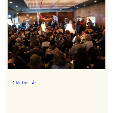
Vossa
Jazz
om
endringar
i
administrasjonen
Takk for i år!