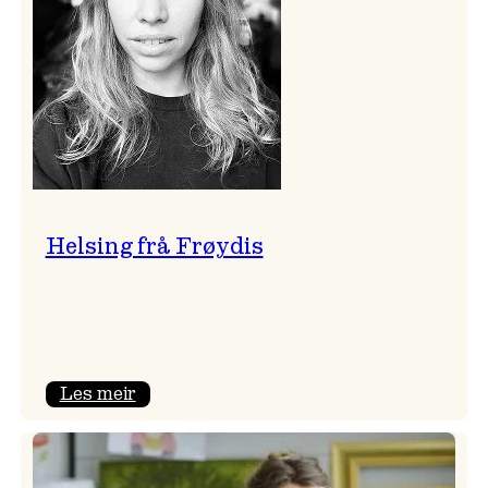
Helsing frå Frøydis
:
Les meir
Helsing
frå
Frøydis