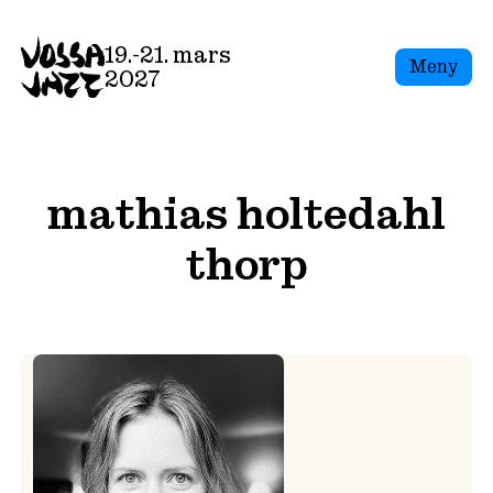
Skip
to
19.-21. mars
Meny
content
2027
mathias holtedahl
thorp