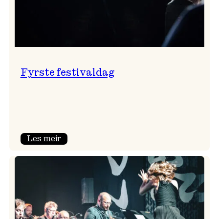
Fyrste festivaldag
:
Les meir
Fyrste
festivaldag