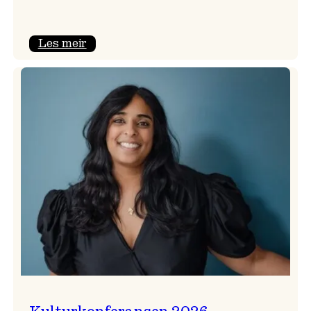
:
Les meir
Badnajazzparaden
er
tilbake!