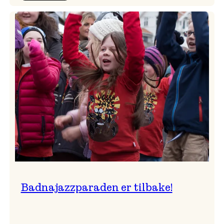
Festivalkunstnar
2026
–
Ingunn van Etten
Badnajazzparaden er tilbake!