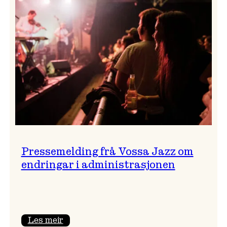
festivalsjef!
Pressemelding frå Vossa Jazz om
endringar i administrasjonen
:
Les meir