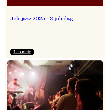
Jolajazz 2025 – 3. joledag
:
Les meir
Jolajazz
2025
–
3.
joledag