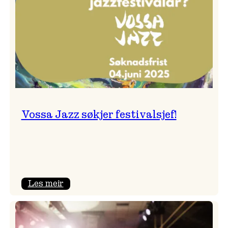
Vossa Jazz søkjer festivalsjef!
:
Les meir
Vossa
Jazz
søkjer