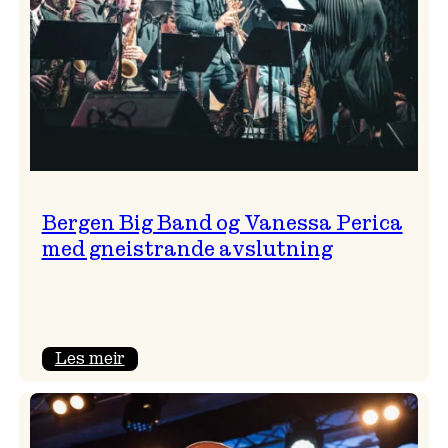
Bergen Big Band og Vanessa Perica
med gneistrande avslutning
:
Les meir
Bergen
Big
Band