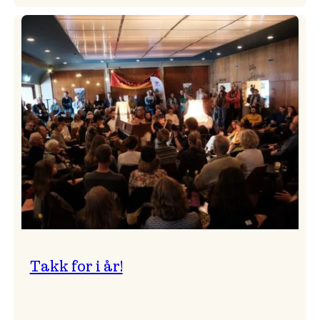
Pressemelding
frå
Vossa
Jazz
om
endringar
i
administrasjonen
Takk for i år!