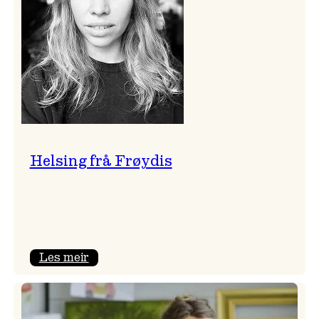
Helsing frå Frøydis
:
Les meir
Helsing
frå
Frøydis