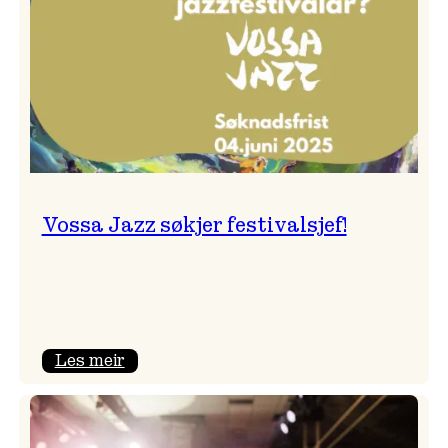
Vossa Jazz søkjer festivalsjef!
:
Les meir
Vossa
Jazz
søkjer