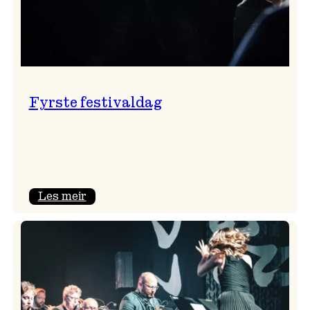
Fyrste festivaldag
:
Les meir
Fyrste
festivaldag