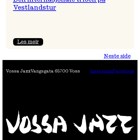
Vestlandstur
:
Les meir
Den
Neste side
internasjonale
trioen
Vossa Jazz
Vangsgata 6
5700 Voss
Instagram
Facebook
på
Vestlandstur