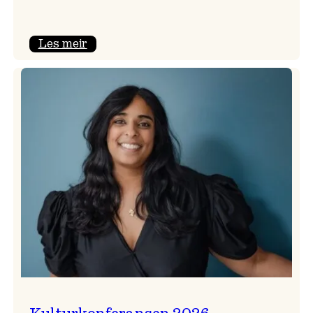
:
Les meir
Badnajazzparaden
er
tilbake!