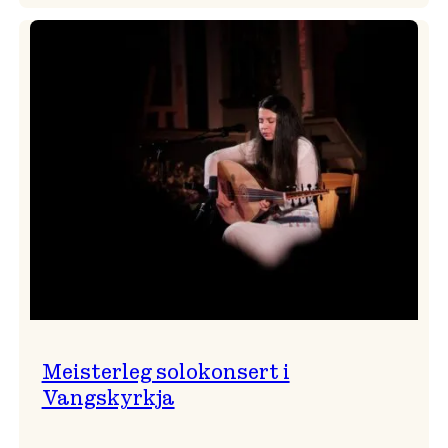
Evig
populære
Thomas
Dybdahl
styrte
Vossa
Jazz
i
hamn
Meisterleg solokonsert i
Vangskyrkja