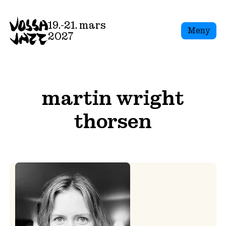
Skip
to
19.-21. mars
Meny
content
2027
martin wright
thorsen