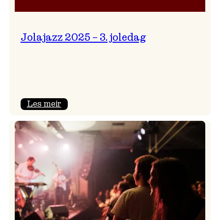
Jolajazz 2025 – 3. joledag
:
Les meir
Jolajazz
2025
–
3.
joledag