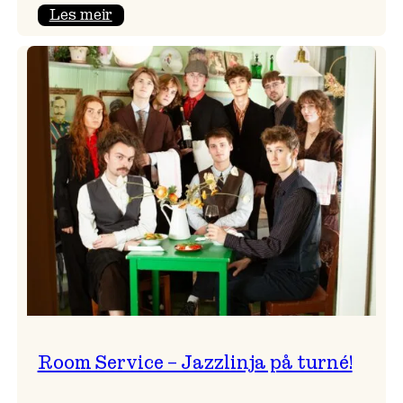
:
Les meir
Moods
–
Griegakademiet
speler
fleire
konsertar
gjennom
dagen
Room Service – Jazzlinja på turné!