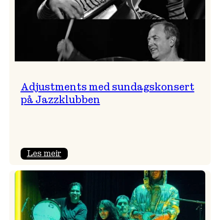
Adjustments med sundagskonsert
på Jazzklubben
:
Les meir
Adjustments
med
sundagskonsert
på
Jazzklubben