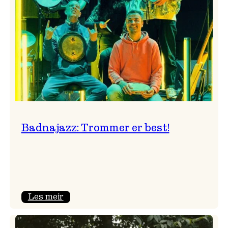
Badnajazz: Trommer er best!
:
Les meir
Badnajazz:
Trommer