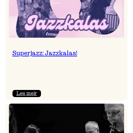
Superjazz: Jazzkalas!
:
Les meir
Superjazz:
Jazzkalas!