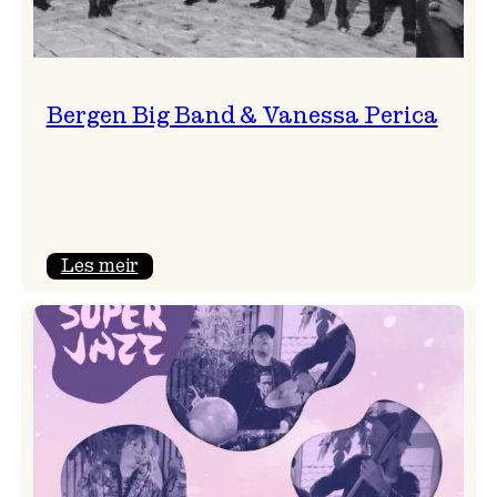
Bergen Big Band & Vanessa Perica
:
Les meir
Bergen
Big
Band
&
Vanessa
Perica