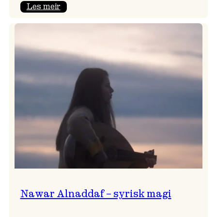
:
Les meir
Himmelfarten
med
plateslepp!
Nawar Alnaddaf – syrisk magi