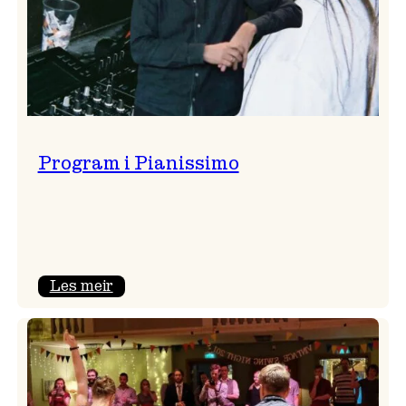
Program i Pianissimo
:
Les meir
Program
i
Pianissimo