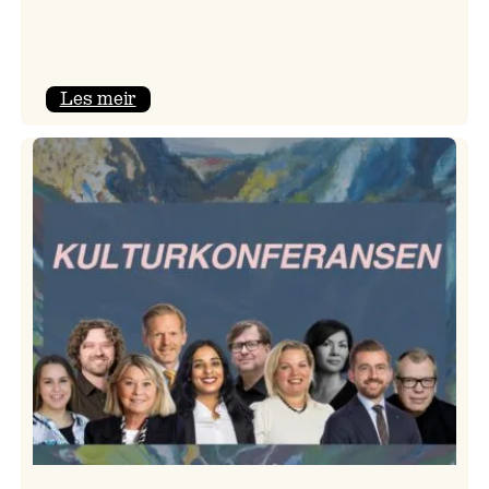
:
Les meir
Room
Service
–
Jazzlinja
på
turné!