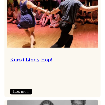
Kurs i Lindy Hop!
:
Les meir
Kurs
i