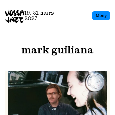
Skip
to
19.-21. mars
Meny
content
2027
mark guiliana