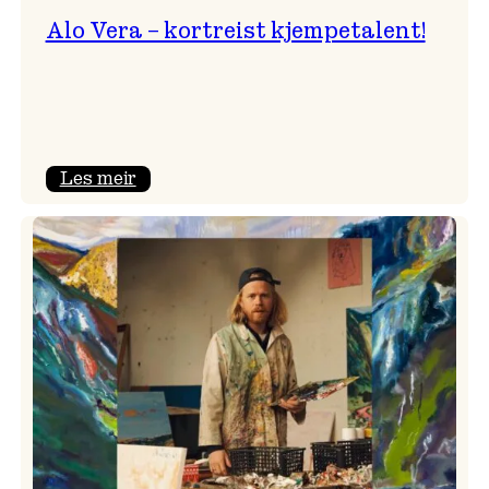
Alo Vera – kortreist kjempetalent!
:
Les meir
Alo
Vera
–
kortreist
kjempetalent!