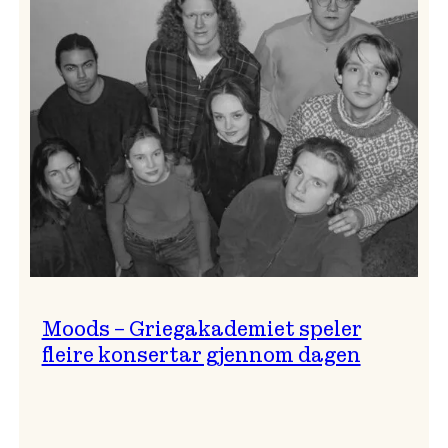
Lindy
Hop!
Moods – Griegakademiet speler
fleire konsertar gjennom dagen