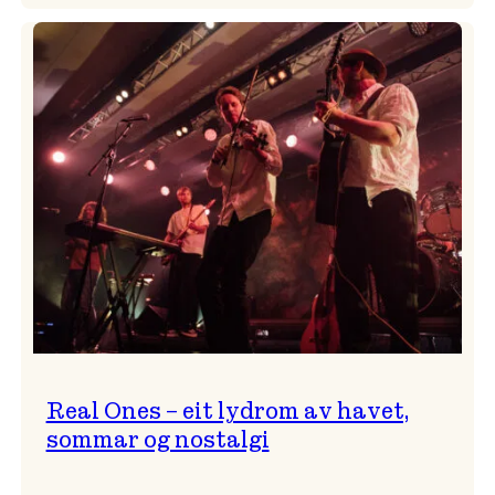
Progressivt,
provoserande
og
…?
Real Ones – eit lydrom av havet,
sommar og nostalgi