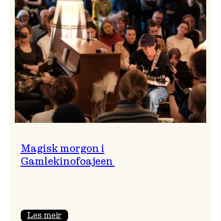
of
ULD
Magisk morgon i
Gamlekinofoajeen
:
Les meir