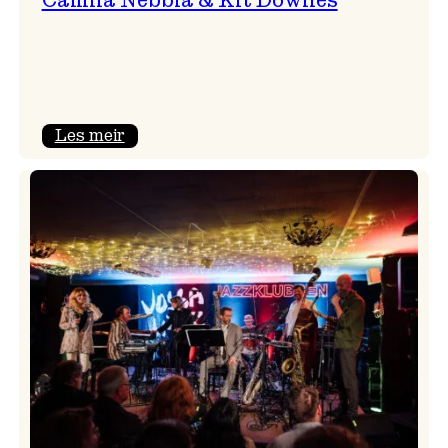
:
Les meir
Camila
Nebbia
&
Kit
Downes