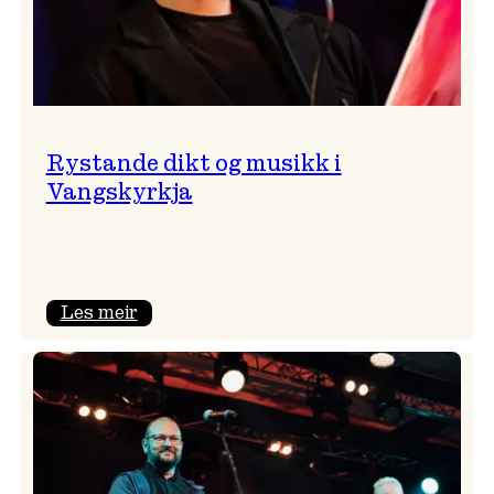
Rystande dikt og musikk i
Vangskyrkja
:
Les meir
Rystande
dikt
og
musikk
i
Vangskyrkja