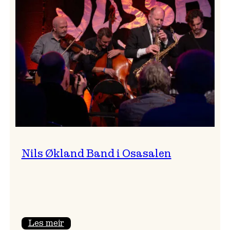
siderhimmelen
til
Vossa
Jazz
Nils Økland Band i Osasalen
:
Les meir