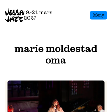
Skip
to
19.-21. mars
Meny
content
2027
marie moldestad
oma