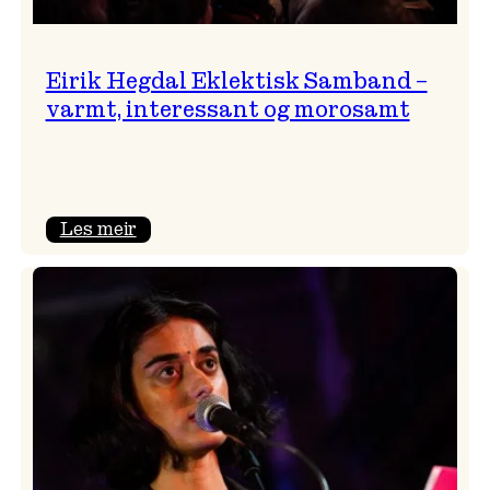
Eirik Hegdal Eklektisk Samband –
varmt, interessant og morosamt
:
Les meir
Eirik
Hegdal
Eklektisk
Samband
–
varmt,
interessant
og
morosamt