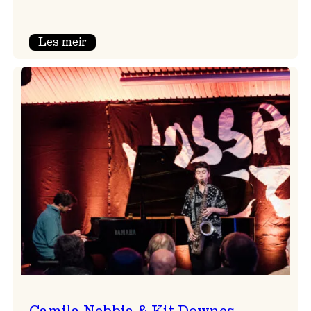
:
Les meir
Aldri
ein
Vossa
Jazz
utan
Badnajazz!
Camila Nebbia & Kit Downes