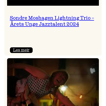
Sondre Moshagen Lightning Trio –
Årets Unge Jazztalent 2024
:
Les meir
Sondre
Moshagen
Lightning
Trio
–
Årets
Unge
Jazztalent
2024