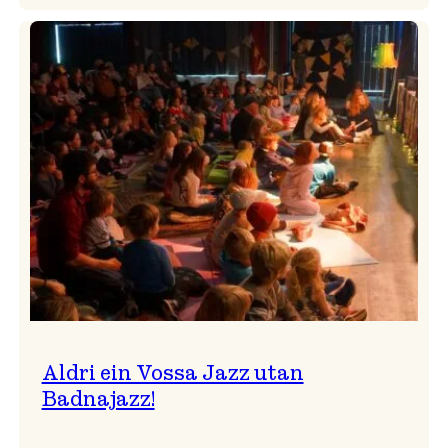
Nils
Økland
Band
i
Osasalen
Aldri ein Vossa Jazz utan
Badnajazz!