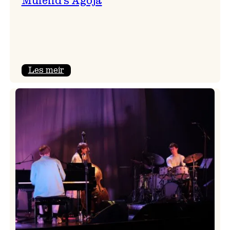
Mulelid’s Agoja
:
Les meir
Mulelid’s
Agoja