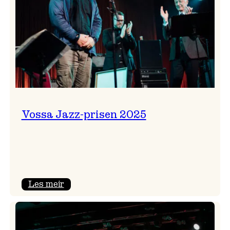
Vossa Jazz-prisen 2025
:
Les meir
Vossa
Jazz-
prisen