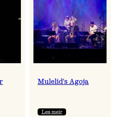
r
Mulelid’s Agoja
:
Les meir