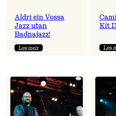
Aldri ein Vossa
Cami
Jazz utan
Kit 
Badnajazz!
:
Les 
Les meir
Aldri
ein
Vossa
Jazz
utan
Badnajazz!