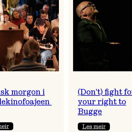
sk morgon i
(Don’t) fight fo
ekinofoajeen
your right to
Bugge
:
:
meir
Les meir