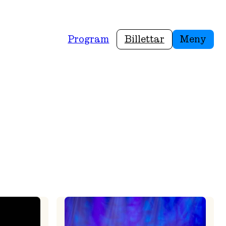
Program
Billettar
Meny