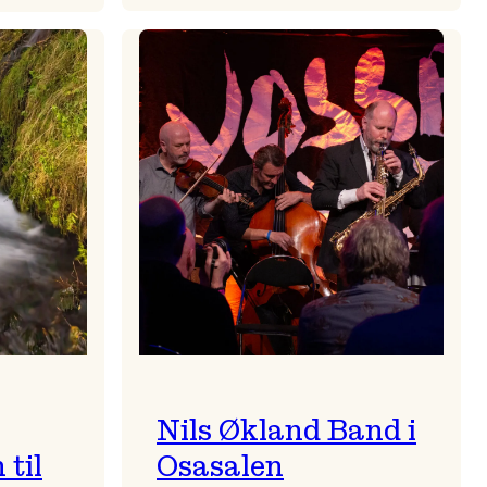
Mulelid’s
Agoja
Nils Økland Band i
til
Osasalen