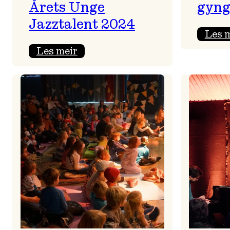
Årets Unge
gyng
Jazztalent 2024
Les 
:
Les meir
Sondre
Moshagen
Lightning
Trio
–
Årets
Unge
Jazztalent
2024