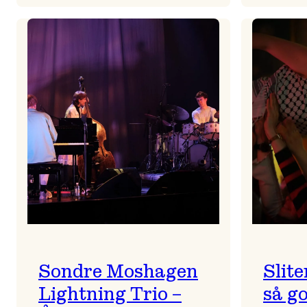
All
is
full
of
ULD
Sondre Moshagen
Slite
Lightning Trio –
så go