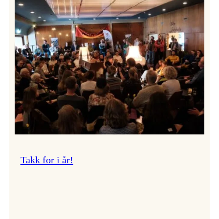
Vossa
Jazz
om
endringar
i
administrasjonen
Takk for i år!