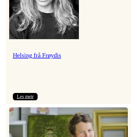
Helsing frå Frøydis
:
Les meir
Helsing
frå
Frøydis