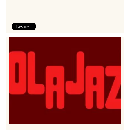
:
Les meir
Kulturkonferansen
2026