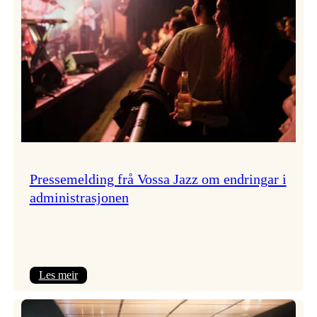
Pressemelding frå Vossa Jazz om endringar i
administrasjonen
:
Les meir
Pressemelding
frå