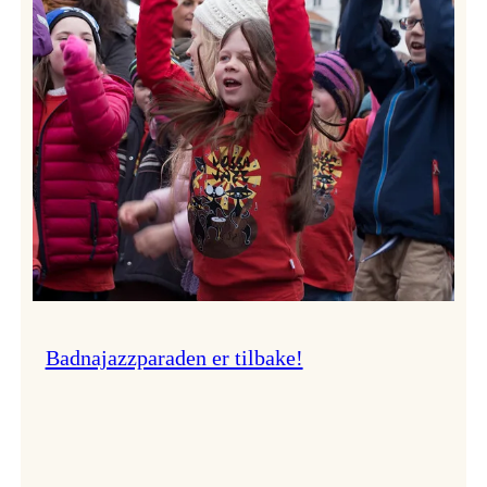
–
Ingunn van Etten
Badnajazzparaden er tilbake!