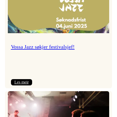
Vossa Jazz søkjer festivalsjef!
:
Les meir
Vossa
Jazz
søkjer
festivalsjef!