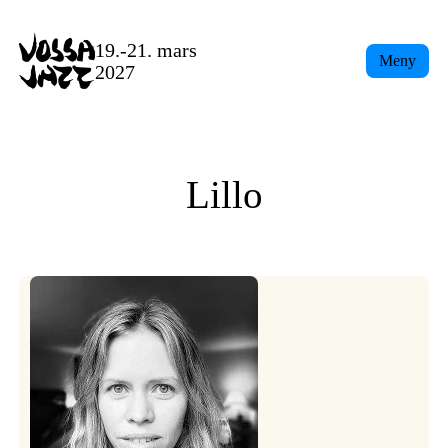
Skip
to
19.-21. mars
Meny
content
2027
Lillo