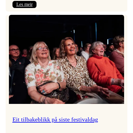
:
Les meir
Takk
for
i
år!
Eit tilbakeblikk på siste festivaldag