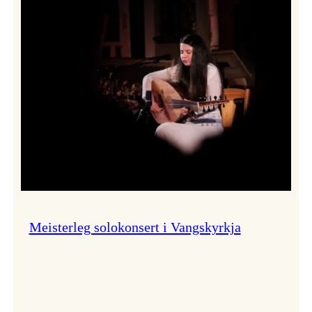
Thomas
Dybdahl
styrte
Vossa
Jazz
i
hamn
Meisterleg solokonsert i Vangskyrkja