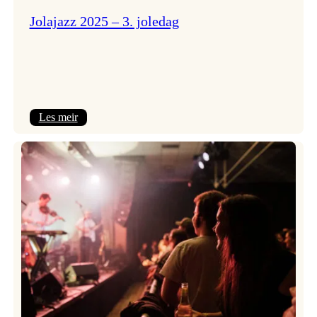
Jolajazz 2025 – 3. joledag
:
Les meir
Jolajazz
2025
–
3.
joledag