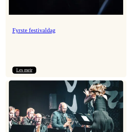
Fyrste festivaldag
:
Les meir
Fyrste
festivaldag