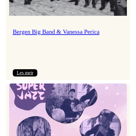
Bergen Big Band & Vanessa Perica
:
Les meir
Bergen
Big
Band
&
Vanessa
Perica