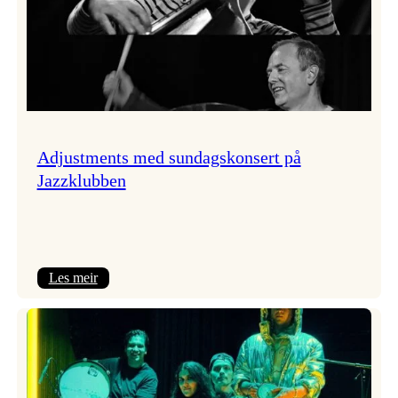
Adjustments med sundagskonsert på
Jazzklubben
:
Les meir
Adjustments
med
sundagskonsert
på
Jazzklubben