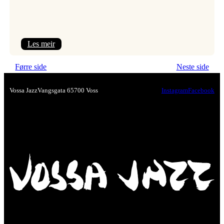
:
Les meir
Nawar
Førre side
Neste side
Alnaddaf
–
Vossa Jazz
Vangsgata 6
5700 Voss
Instagram
Facebook
syrisk
magi