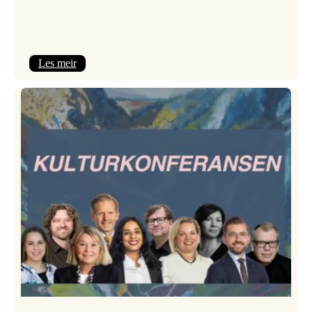
:
Les meir
Room
Service
–
Jazzlinja
på
turné!