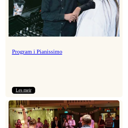
Program i Pianissimo
:
Les meir
Program
i
Pianissimo