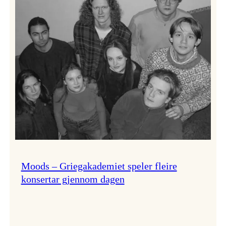
Lindy
Hop!
Moods – Griegakademiet speler fleire
konsertar gjennom dagen