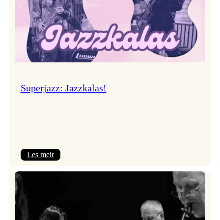
Superjazz: Jazzkalas!
:
Les meir
Superjazz:
Jazzkalas!