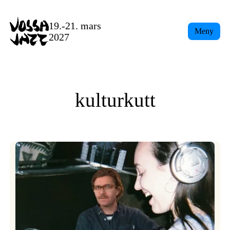
Skip
to
19.-21. mars
Meny
content
2027
kulturkutt