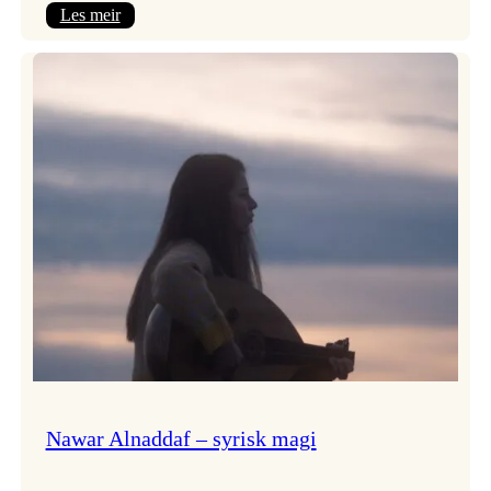
:
Les meir
Himmelfarten
med
plateslepp!
Nawar Alnaddaf – syrisk magi