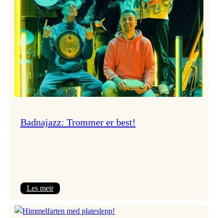
Badnajazz: Trommer er best!
:
Les meir
Badnajazz:
Trommer