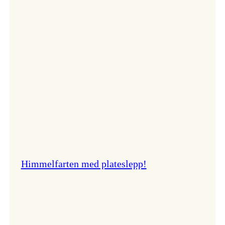
er
best!
Himmelfarten med plateslepp!