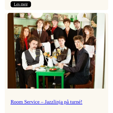
:
Les meir
Moods
–
Griegakademiet
speler
fleire
konsertar
gjennom
dagen
Room Service – Jazzlinja på turné!