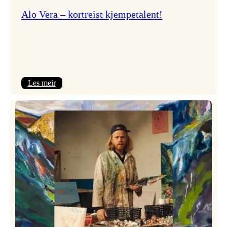
Alo Vera – kortreist kjempetalent!
:
Les meir
Alo
Vera
–
kortreist
kjempetalent!