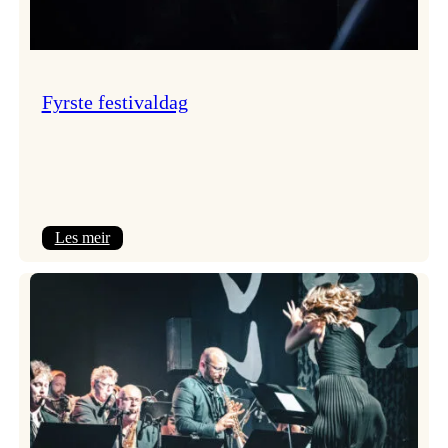
Fyrste festivaldag
:
Les meir
Fyrste
festivaldag