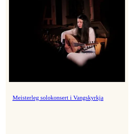
Thomas
Dybdahl
styrte
Vossa
Jazz
i
hamn
Meisterleg solokonsert i Vangskyrkja