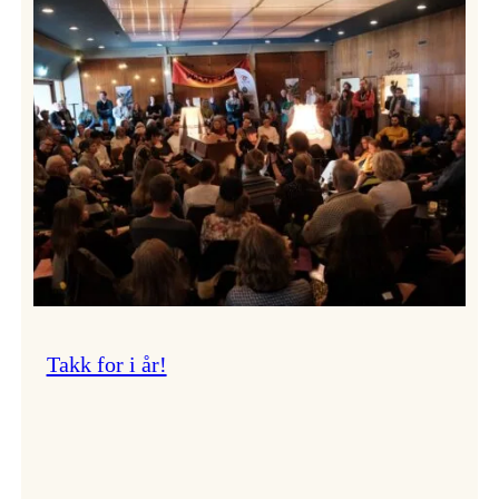
Vossa
Jazz
om
endringar
i
administrasjonen
Takk for i år!