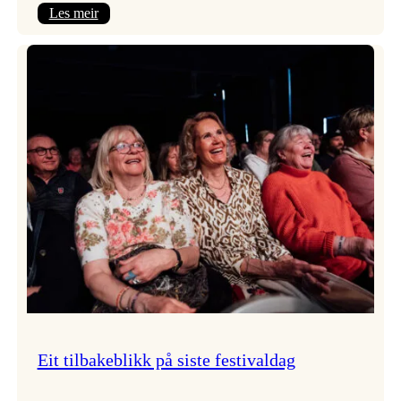
:
Les meir
Takk
for
i
år!
Eit tilbakeblikk på siste festivaldag