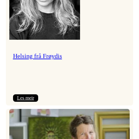
Helsing frå Frøydis
:
Les meir
Helsing
frå
Frøydis