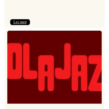
:
Les meir
Kulturkonferansen
2026