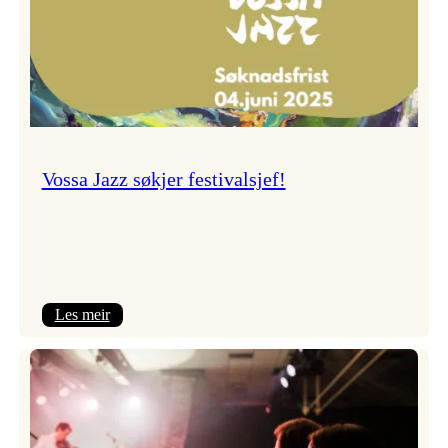
Vossa Jazz søkjer festivalsjef!
:
Les meir
Vossa
Jazz
søkjer
festivalsjef!