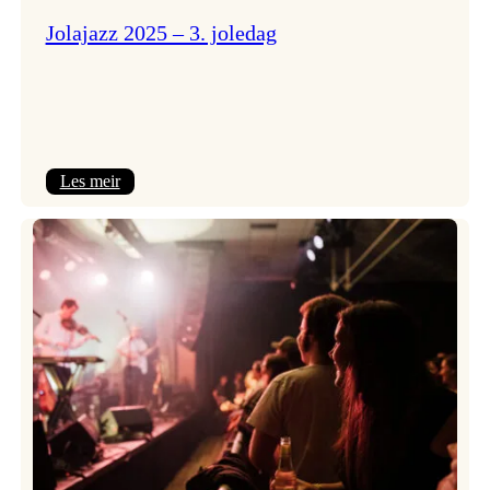
Jolajazz 2025 – 3. joledag
:
Les meir
Jolajazz
2025
–
3.
joledag