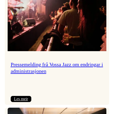
Pressemelding frå Vossa Jazz om endringar i
administrasjonen
:
Les meir
Pressemelding
frå