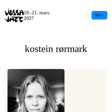
Skip
to
19.-21. mars
Meny
content
2027
kostein rørmark