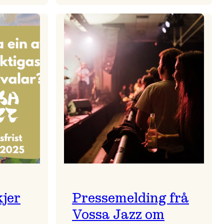
zparaden
Kulturkonferansen
2026
kjer
Pressemelding frå
Vossa Jazz om