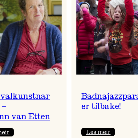
ivalkunstnar
Badnajazzpar
 –
er tilbake!
nn van Etten
:
:
Les meir
meir