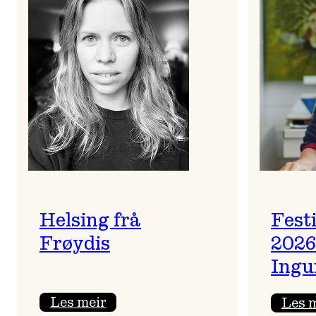
Helsing frå
Fest
Frøydis
2026
Ingu
:
Les meir
Les 