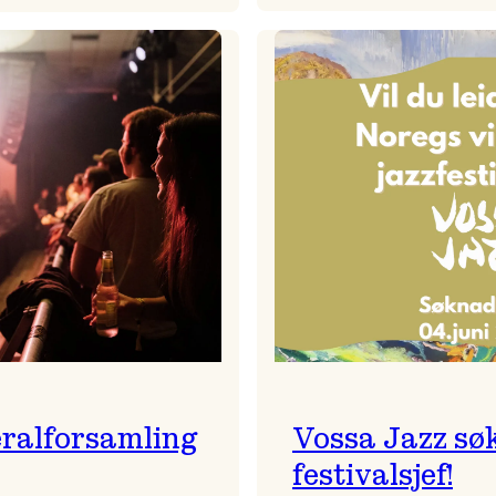
Badnajaz
Festivalkunstnar
er
2026
tilbake!
–
Ingunn van Etten
ralforsamling
Vossa Jazz sø
festivalsjef!