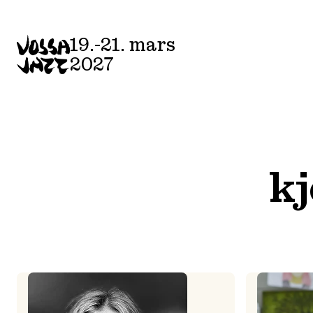
Skip
to
19.-21. mars
content
2027
kj