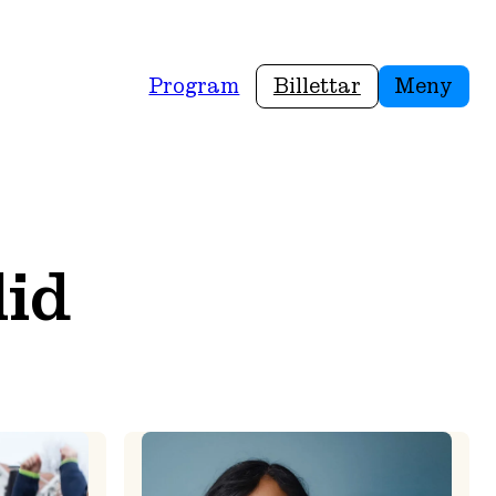
Program
Billettar
Meny
lid