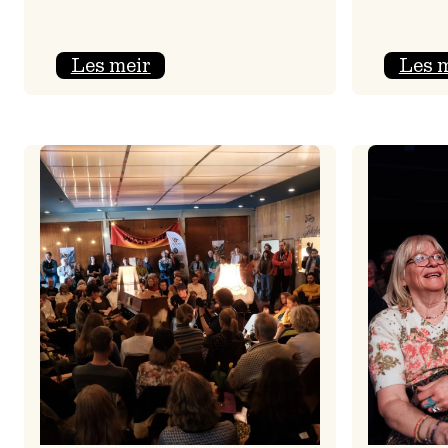
:
Les meir
Les 
Jolajazz
2025
–
3.
joledag