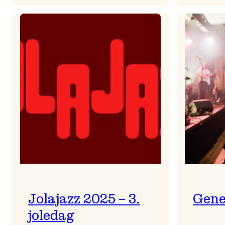
Helsing
frå
Frøydis
Jolajazz 2025 – 3.
Gene
joledag