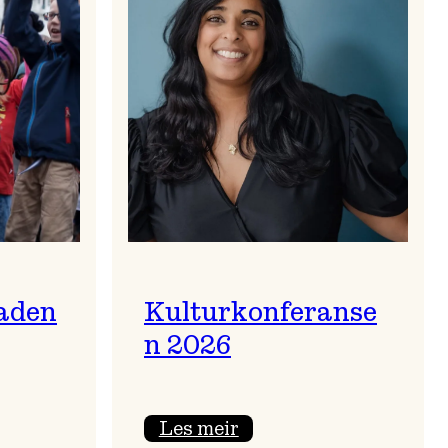
aden
Kulturkonferanse
n 2026
:
Les meir