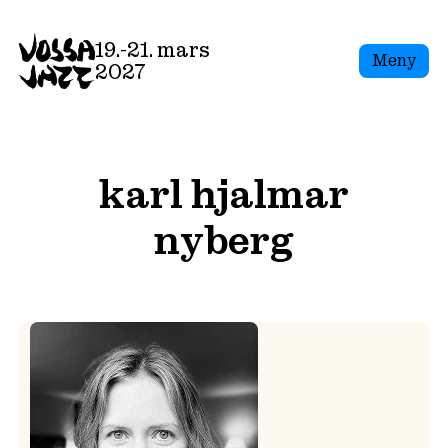
Skip
to
19.-21. mars
Meny
content
2027
karl hjalmar
nyberg