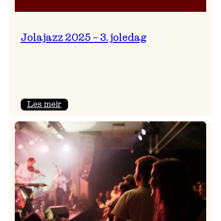
Jolajazz 2025 – 3. joledag
:
Les meir
Jolajazz
2025
–
3.
joledag