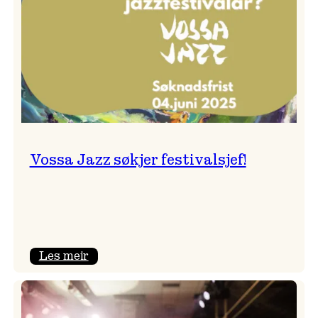
Vossa Jazz søkjer festivalsjef!
:
Les meir
Vossa
Jazz
søkjer