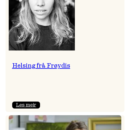
Helsing frå Frøydis
:
Les meir
Helsing
frå
Frøydis