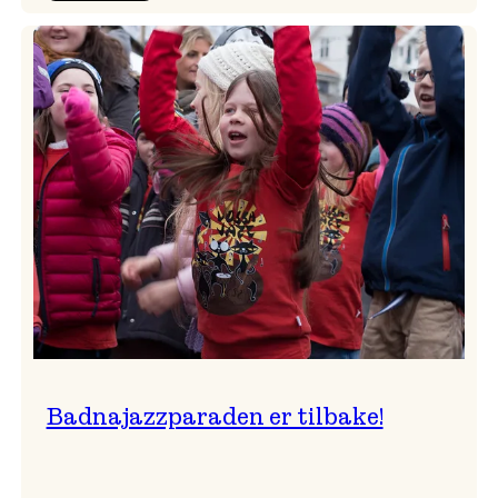
Festivalkunstnar
2026
–
Ingunn van Etten
Badnajazzparaden er tilbake!