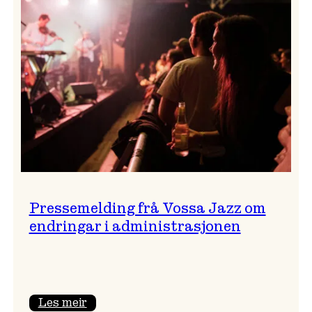
festivalsjef!
Pressemelding frå Vossa Jazz om
endringar i administrasjonen
:
Les meir