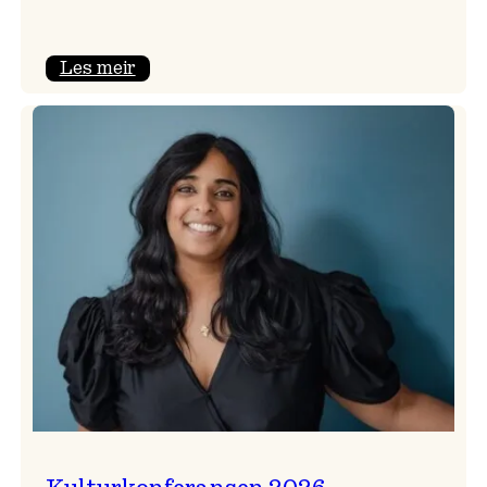
:
Les meir
Badnajazzparaden
er
tilbake!