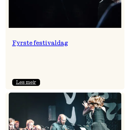
Fyrste festivaldag
:
Les meir
Fyrste
festivaldag